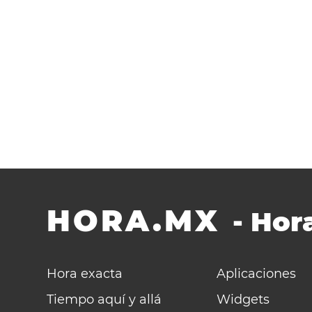
HORA.MX
-
Hora
Hora exacta
Aplicaciones
Tiempo aquí y allá
Widgets