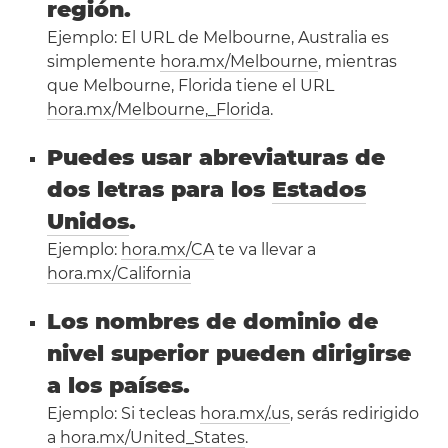
región.
Ejemplo: El URL de Melbourne, Australia es
simplemente
hora.mx/Melbourne
, mientras
que Melbourne, Florida tiene el URL
hora.mx/Melbourne,_Florida
.
Puedes usar abreviaturas de
dos letras para los
Estados
Unidos
.
Ejemplo:
hora.mx/CA
te va llevar a
hora.mx/California
Los nombres de dominio de
nivel superior pueden dirigirse
a los países.
Ejemplo: Si tecleas
hora.mx/.us
, serás redirigido
a
hora.mx/United_States
.