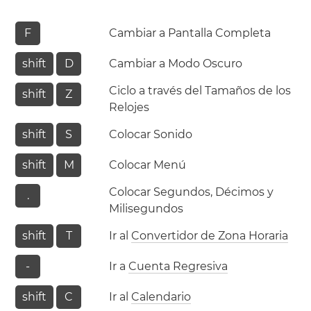
F
Cambiar a Pantalla Completa
shift
D
Cambiar a Modo Oscuro
Ciclo a través del Tamaños de los
shift
Z
Relojes
shift
S
Colocar Sonido
shift
M
Colocar Menú
Colocar Segundos, Décimos y
.
Milisegundos
shift
T
Ir al
Convertidor de Zona Horaria
-
Ir a
Cuenta Regresiva
shift
C
Ir al
Calendario