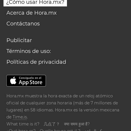
¿Cómo usar Hora.mx?
Acerca de Hora.mx
Contáctanos
Publicitar
Términos de uso:
Políticas de privacidad
Hora.mx muestra la hora exacta de un reloj atómico
oficial de cualquier zona horaria (más de 7 millones de
lugares) en 58 idiomas. Hora.mx es la versión mexicana
de
Time.is
.
What time is it?
几点了？
क्या समय हुआ है?