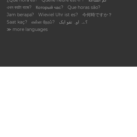
¿Qué hora es?
Quelle heure est-il ?
كم الساعة
এখন কয়টা বাজে?
Который час?
Que horas são?
Jam berapa?
Wieviel Uhr ist es?
今何時ですか？
Saat kaç?
என்ன நேரம்?
؟ےہ اوہ تقو ایک
≫ more languages