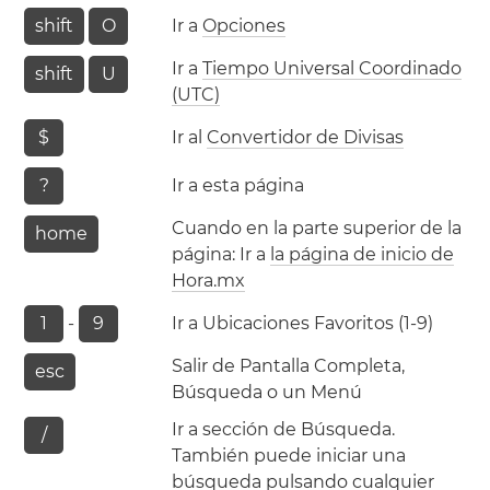
shift
O
Ir a
Opciones
Ir a
Tiempo Universal Coordinado
shift
U
(UTC)
$
Ir al
Convertidor de Divisas
?
Ir a esta página
Cuando en la parte superior de la
home
página: Ir a
la página de inicio de
Hora.mx
1
-
9
Ir a Ubicaciones Favoritos (1-9)
Salir de Pantalla Completa,
esc
Búsqueda o un Menú
Ir a sección de Búsqueda.
/
También puede iniciar una
búsqueda pulsando cualquier