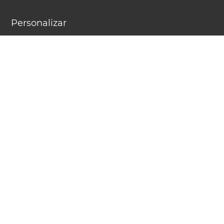
Personalizar
Preguntas Frecuentes
¿Cómo usar Hora.mx?
Acerca de Hora.mx
Contáctanos
Publicitar
Términos de uso:
Políticas de privacidad
Hora.mx muestra la hora exacta de un reloj atómico