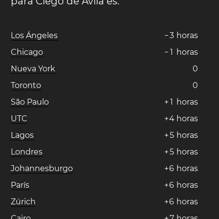
para Ciego de Ávila es:
Los Ángeles
−
3
horas
Chicago
−
1
horas
Nueva York
0
Toronto
0
São Paulo
+
1
horas
UTC
+
4
horas
Lagos
+
5
horas
Londres
+
5
horas
Johannesburgo
+
6
horas
París
+
6
horas
Zúrich
+
6
horas
Cairo
+
7
horas