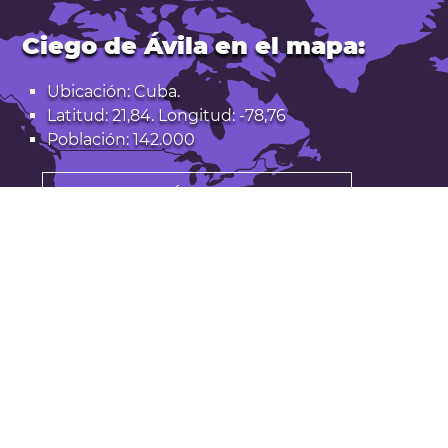
Ciego de Ávila en el mapa:
Ubicación: Cuba.
Latitud: 21,84. Longitud: -78,76
Población: 142.000
Abrir Ciego de Ávila en Google Maps