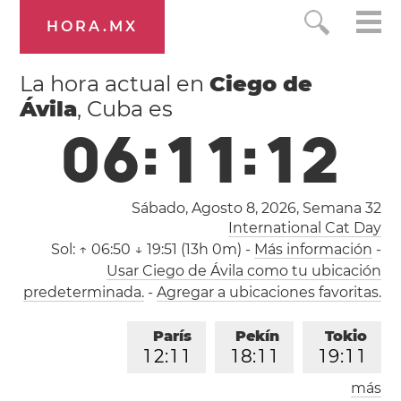
HORA.MX
La hora actual en
Ciego de
Ávila
, Cuba es
0
6
:
1
1
:
1
3
Sábado, Agosto 8, 2026,
Semana 32
International Cat Day
Sol:
↑ 06:50 ↓ 19:51 (13h 0m)
-
Más información
-
Usar Ciego de Ávila como tu ubicación
predeterminada.
-
Agregar a ubicaciones favoritas.
París
Pekín
Tokio
1
2
:
1
1
1
8
:
1
1
1
9
:
1
1
más
Los Ángeles
Londres