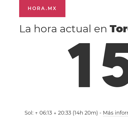
HORA.MX
La hora actual en
To
1
Sol:
↑ 06:13 ↓ 20:33 (14h 20m)
-
Más info