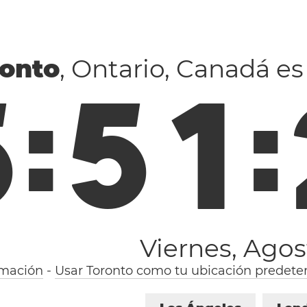
ronto
, Ontario, Canadá es
5
:
5
1
:
Viernes, Agos
rmación
-
Usar Toronto como tu ubicación predete