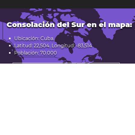
Consolación del Sur en el mapa:
Ubicación: Cuba.
Latitud: 22,504. Longitud: -83,514
Población: 70.000
Abrir Consolación del Sur en Google Maps