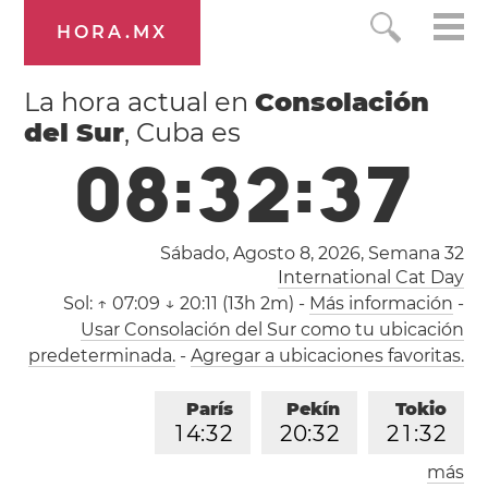
HORA.MX
La hora actual en
Consolación
del Sur
, Cuba es
0
8
:
3
2
:
3
8
Sábado, Agosto 8, 2026,
Semana 32
International Cat Day
Sol:
↑ 07:09 ↓ 20:11 (13h 2m)
-
Más información
-
Usar Consolación del Sur como tu ubicación
predeterminada.
-
Agregar a ubicaciones favoritas.
París
Pekín
Tokio
1
4
:
3
2
2
0
:
3
2
2
1
:
3
2
más
Los Ángeles
Londres