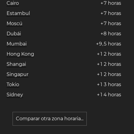
Cairo
+
7
horas
Estambul
+
7
horas
Moscú
+
7
horas
Dubái
+
8
horas
Mumbai
+
9
,
5
horas
Hong Kong
+
1
2
horas
Shangai
+
1
2
horas
Singapur
+
1
2
horas
Tokio
+
1
3
horas
Sídney
+
1
4
horas
Comparar otra zona horaria...