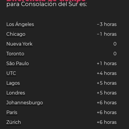
para Consolación del Sur es:
Los Ángeles
−
3
horas
Chicago
−
1
horas
Nueva York
0
Toronto
0
São Paulo
+
1
horas
UTC
+
4
horas
Lagos
+
5
horas
Londres
+
5
horas
Johannesburgo
+
6
horas
París
+
6
horas
Zúrich
+
6
horas