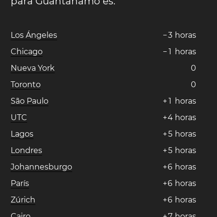
para Guantánamo es:
Los Ángeles
−
3
horas
Chicago
−
1
horas
Nueva York
0
Toronto
0
São Paulo
+
1
horas
UTC
+
4
horas
Lagos
+
5
horas
Londres
+
5
horas
Johannesburgo
+
6
horas
París
+
6
horas
Zúrich
+
6
horas
Cairo
+
7
horas