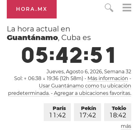
HORA.MX
La hora actual en
Guantánamo
, Cuba es
0
5
:
4
2
:
5
2
Jueves, Agosto 6, 2026,
Semana 32
Sol:
↑ 06:38 ↓ 19:36 (12h 58m)
-
Más información
-
Usar Guantánamo como tu ubicación
predeterminada.
-
Agregar a ubicaciones favoritas.
París
Pekín
Tokio
1
1
:
4
2
1
7
:
4
2
1
8
:
4
2
más
Los Ángeles
Londres
0
2
:
4
2
1
0
:
4
2