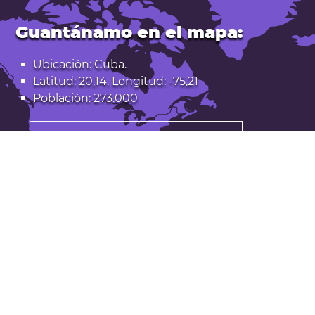
Guantánamo en el mapa:
Ubicación: Cuba.
Latitud: 20,14. Longitud: -75,21
Población: 273.000
Abrir Guantánamo en Google Maps