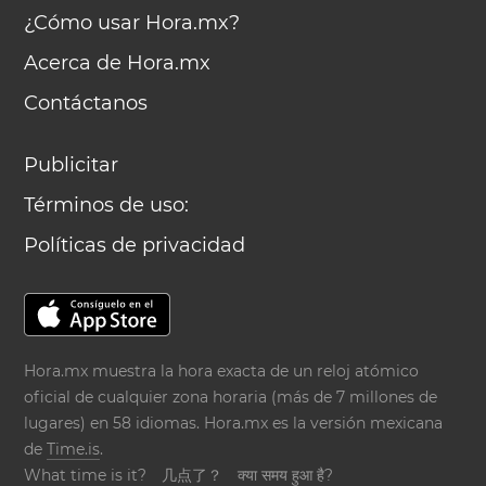
¿Cómo usar Hora.mx?
Acerca de Hora.mx
Contáctanos
Publicitar
Términos de uso:
Políticas de privacidad
Hora.mx muestra la hora exacta de un reloj atómico
oficial de cualquier zona horaria (más de 7 millones de
lugares) en 58 idiomas. Hora.mx es la versión mexicana
de
Time.is
.
What time is it?
几点了？
क्या समय हुआ है?