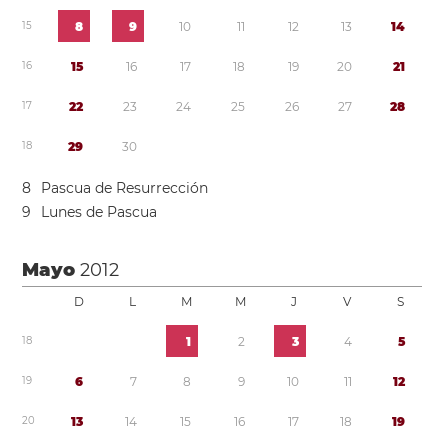
1
5
8
9
1
0
1
1
1
2
1
3
1
4
1
6
1
5
1
6
1
7
1
8
1
9
2
0
2
1
1
7
2
2
2
3
2
4
2
5
2
6
2
7
2
8
1
8
2
9
3
0
8
Pascua de Resurrección
9
Lunes de Pascua
Mayo
2012
D
L
M
M
J
V
S
1
8
1
2
3
4
5
1
9
6
7
8
9
1
0
1
1
1
2
2
0
1
3
1
4
1
5
1
6
1
7
1
8
1
9