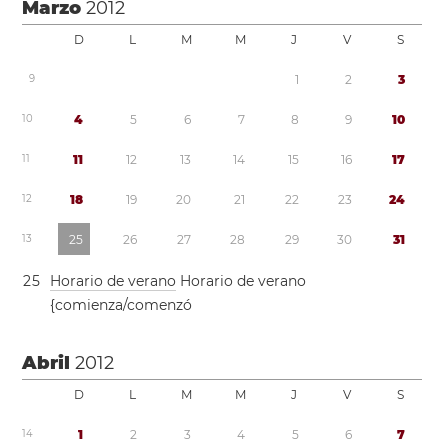
Marzo
2012
D
L
M
M
J
V
S
9
1
2
3
1
0
4
5
6
7
8
9
1
0
1
1
1
1
1
2
1
3
1
4
1
5
1
6
1
7
1
2
1
8
1
9
2
0
2
1
2
2
2
3
2
4
1
3
2
5
2
6
2
7
2
8
2
9
3
0
3
1
2
5
Horario de verano
Horario de verano
{comienza/comenzó
Abril
2012
D
L
M
M
J
V
S
1
4
1
2
3
4
5
6
7