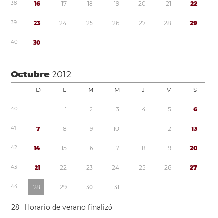
3
8
1
6
1
7
1
8
1
9
2
0
2
1
2
2
3
9
2
3
2
4
2
5
2
6
2
7
2
8
2
9
4
0
3
0
Octubre
2012
D
L
M
M
J
V
S
4
0
1
2
3
4
5
6
4
1
7
8
9
1
0
1
1
1
2
1
3
4
2
1
4
1
5
1
6
1
7
1
8
1
9
2
0
4
3
2
1
2
2
2
3
2
4
2
5
2
6
2
7
4
4
2
8
2
9
3
0
3
1
2
8
Horario de verano
finalizó