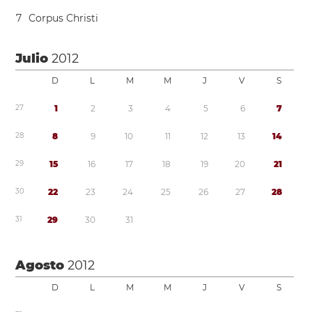
7
Corpus Christi
Julio
2012
D
L
M
M
J
V
S
2
7
1
2
3
4
5
6
7
2
8
8
9
1
0
1
1
1
2
1
3
1
4
2
9
1
5
1
6
1
7
1
8
1
9
2
0
2
1
3
0
2
2
2
3
2
4
2
5
2
6
2
7
2
8
3
1
2
9
3
0
3
1
Agosto
2012
D
L
M
M
J
V
S