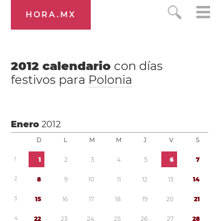
HORA.MX
2012
calendario
con días
festivos para
Polonia
Enero
2012
D
L
M
M
J
V
S
1
1
2
3
4
5
6
7
2
8
9
1
0
1
1
1
2
1
3
1
4
3
1
5
1
6
1
7
1
8
1
9
2
0
2
1
4
2
2
2
3
2
4
2
5
2
6
2
7
2
8