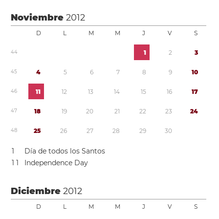
Noviembre
2012
D
L
M
M
J
V
S
4
4
1
2
3
4
5
4
5
6
7
8
9
1
0
4
6
1
1
1
2
1
3
1
4
1
5
1
6
1
7
4
7
1
8
1
9
2
0
2
1
2
2
2
3
2
4
4
8
2
5
2
6
2
7
2
8
2
9
3
0
1
Día de todos los Santos
1
1
Independence Day
Diciembre
2012
D
L
M
M
J
V
S