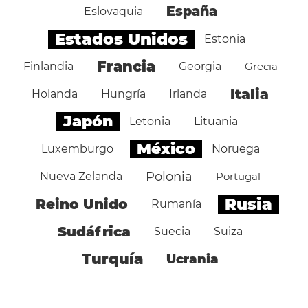
España
Eslovaquia
Estados Unidos
Estonia
Francia
Finlandia
Georgia
Grecia
Italia
Holanda
Hungría
Irlanda
Japón
Letonia
Lituania
México
Luxemburgo
Noruega
Polonia
Nueva Zelanda
Portugal
Rusia
Reino Unido
Rumanía
Sudáfrica
Suecia
Suiza
Turquía
Ucrania