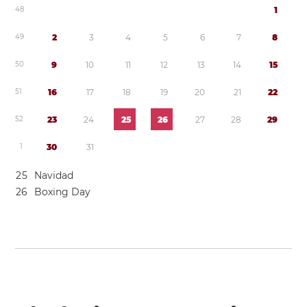
4
8
1
4
9
2
3
4
5
6
7
8
5
0
9
1
0
1
1
1
2
1
3
1
4
1
5
5
1
1
6
1
7
1
8
1
9
2
0
2
1
2
2
5
2
2
3
2
4
2
5
2
6
2
7
2
8
2
9
1
3
0
3
1
2
5
Navidad
2
6
Boxing Day