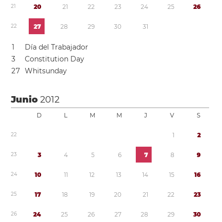
2
1
2
0
2
1
2
2
2
3
2
4
2
5
2
6
2
2
2
7
2
8
2
9
3
0
3
1
1
Día del Trabajador
3
Constitution Day
2
7
Whitsunday
Junio
2012
D
L
M
M
J
V
S
2
2
1
2
2
3
3
4
5
6
7
8
9
2
4
1
0
1
1
1
2
1
3
1
4
1
5
1
6
2
5
1
7
1
8
1
9
2
0
2
1
2
2
2
3
2
6
2
4
2
5
2
6
2
7
2
8
2
9
3
0