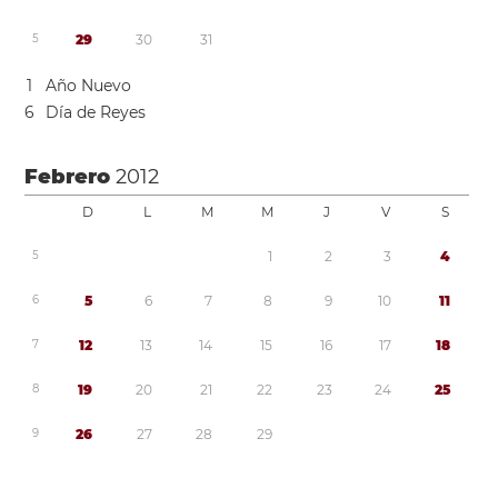
5
2
9
3
0
3
1
1
Año Nuevo
6
Día de Reyes
Febrero
2012
D
L
M
M
J
V
S
5
1
2
3
4
6
5
6
7
8
9
1
0
1
1
7
1
2
1
3
1
4
1
5
1
6
1
7
1
8
8
1
9
2
0
2
1
2
2
2
3
2
4
2
5
9
2
6
2
7
2
8
2
9