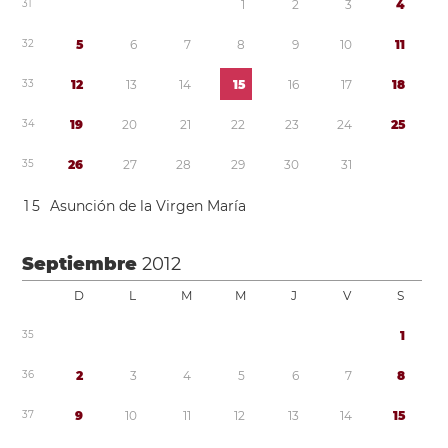
3
1
1
2
3
4
3
2
5
6
7
8
9
1
0
1
1
3
3
1
2
1
3
1
4
1
5
1
6
1
7
1
8
3
4
1
9
2
0
2
1
2
2
2
3
2
4
2
5
3
5
2
6
2
7
2
8
2
9
3
0
3
1
1
5
Asunción de la Virgen María
Septiembre
2012
D
L
M
M
J
V
S
3
5
1
3
6
2
3
4
5
6
7
8
3
7
9
1
0
1
1
1
2
1
3
1
4
1
5