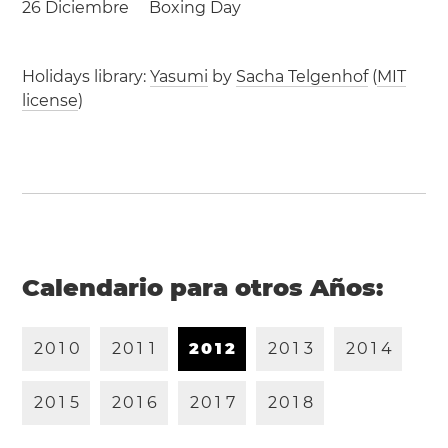
26 Diciembre
Boxing Day
Holidays library:
Yasumi
by
Sacha Telgenhof
(
MIT
license
)
Calendario para otros Años:
2
0
1
0
2
0
1
1
2
0
1
2
2
0
1
3
2
0
1
4
2
0
1
5
2
0
1
6
2
0
1
7
2
0
1
8