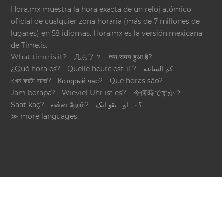
Hora.mx muestra la hora exacta de un reloj atómico
oficial de cualquier zona horaria (más de 7 millones de
lugares) en 58 idiomas. Hora.mx es la versión mexicana
de
Time.is
.
What time is it?
几点了？
क्या समय हुआ है?
¿Qué hora es?
Quelle heure est-il ?
كم الساعة
এখন কয়টা বাজে?
Который час?
Que horas são?
Jam berapa?
Wieviel Uhr ist es?
今何時ですか？
Saat kaç?
என்ன நேரம்?
؟ےہ اوہ تقو ایک
≫ more languages