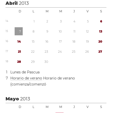
Abril
2013
D
L
M
M
J
V
S
1
4
1
2
3
4
5
6
1
5
7
8
9
1
0
1
1
1
2
1
3
1
6
1
4
1
5
1
6
1
7
1
8
1
9
2
0
1
7
2
1
2
2
2
3
2
4
2
5
2
6
2
7
1
8
2
8
2
9
3
0
1
Lunes de Pascua
7
Horario de verano
Horario de verano
{comienza/comenzó
Mayo
2013
D
L
M
M
J
V
S