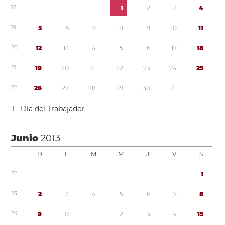
1
8
1
2
3
4
1
9
5
6
7
8
9
1
0
1
1
2
0
1
2
1
3
1
4
1
5
1
6
1
7
1
8
2
1
1
9
2
0
2
1
2
2
2
3
2
4
2
5
2
2
2
6
2
7
2
8
2
9
3
0
3
1
1
Día del Trabajador
Junio
2013
D
L
M
M
J
V
S
2
2
1
2
3
2
3
4
5
6
7
8
2
4
9
1
0
1
1
1
2
1
3
1
4
1
5