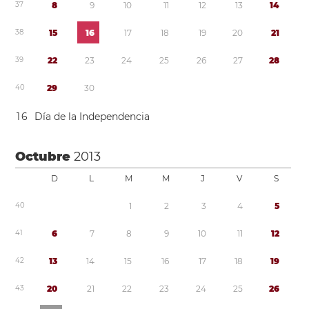
3
7
8
9
1
0
1
1
1
2
1
3
1
4
3
8
1
5
1
6
1
7
1
8
1
9
2
0
2
1
3
9
2
2
2
3
2
4
2
5
2
6
2
7
2
8
4
0
2
9
3
0
1
6
Día de la Independencia
Octubre
2013
D
L
M
M
J
V
S
4
0
1
2
3
4
5
4
1
6
7
8
9
1
0
1
1
1
2
4
2
1
3
1
4
1
5
1
6
1
7
1
8
1
9
4
3
2
0
2
1
2
2
2
3
2
4
2
5
2
6