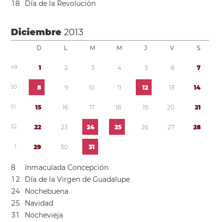
1
8
Día de la Revolución
Diciembre
2013
D
L
M
M
J
V
S
4
9
1
2
3
4
5
6
7
5
0
8
9
1
0
1
1
1
2
1
3
1
4
5
1
1
5
1
6
1
7
1
8
1
9
2
0
2
1
5
2
2
2
2
3
2
4
2
5
2
6
2
7
2
8
1
2
9
3
0
3
1
8
Inmaculada Concepción
1
2
Día de la Virgen de Guadalupe
2
4
Nochebuena
2
5
Navidad
3
1
Nochevieja