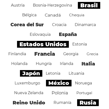
Brasil
Austria
Bosnia-Herzegovina
Bélgica
Canadá
Chequia
Corea del Sur
Croacia
Dinamarca
España
Eslovaquia
Estados Unidos
Estonia
Francia
Finlandia
Georgia
Grecia
Italia
Holanda
Hungría
Irlanda
Japón
Letonia
Lituania
México
Luxemburgo
Noruega
Polonia
Nueva Zelanda
Portugal
Rusia
Reino Unido
Rumanía