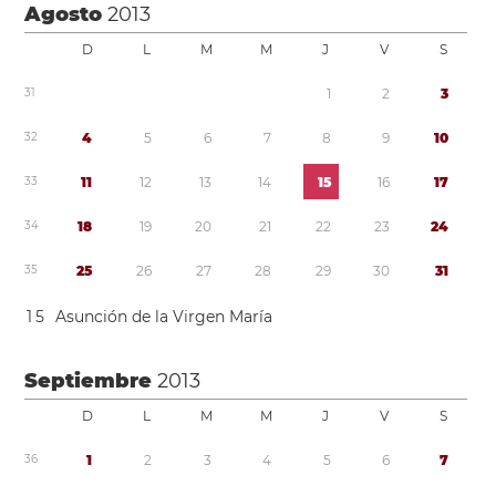
Agosto
2013
D
L
M
M
J
V
S
3
1
1
2
3
3
2
4
5
6
7
8
9
1
0
3
3
1
1
1
2
1
3
1
4
1
5
1
6
1
7
3
4
1
8
1
9
2
0
2
1
2
2
2
3
2
4
3
5
2
5
2
6
2
7
2
8
2
9
3
0
3
1
1
5
Asunción de la Virgen María
Septiembre
2013
D
L
M
M
J
V
S
3
6
1
2
3
4
5
6
7