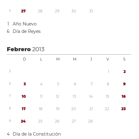
5
2
7
2
8
2
9
3
0
3
1
1
Año Nuevo
6
Día de Reyes
Febrero
2013
D
L
M
M
J
V
S
5
1
2
6
3
4
5
6
7
8
9
7
1
0
1
1
1
2
1
3
1
4
1
5
1
6
8
1
7
1
8
1
9
2
0
2
1
2
2
2
3
9
2
4
2
5
2
6
2
7
2
8
4
Día de la Constitución