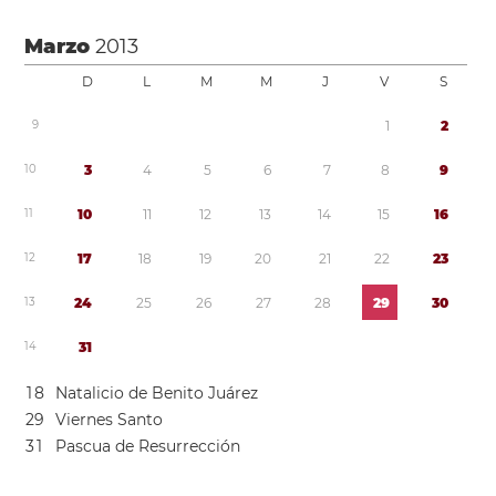
Marzo
2013
D
L
M
M
J
V
S
9
1
2
1
0
3
4
5
6
7
8
9
1
1
1
0
1
1
1
2
1
3
1
4
1
5
1
6
1
2
1
7
1
8
1
9
2
0
2
1
2
2
2
3
1
3
2
4
2
5
2
6
2
7
2
8
2
9
3
0
1
4
3
1
1
8
Natalicio de Benito Juárez
2
9
Viernes Santo
3
1
Pascua de Resurrección