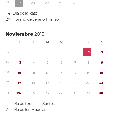
4
4
2
7
2
8
2
9
3
0
3
1
1
4
Día de la Raza
2
7
Horario de verano
finalizó
Noviembre
2013
D
L
M
M
J
V
S
4
4
1
2
4
5
3
4
5
6
7
8
9
4
6
1
0
1
1
1
2
1
3
1
4
1
5
1
6
4
7
1
7
1
8
1
9
2
0
2
1
2
2
2
3
4
8
2
4
2
5
2
6
2
7
2
8
2
9
3
0
1
Día de todos los Santos
2
Día de los Muertos