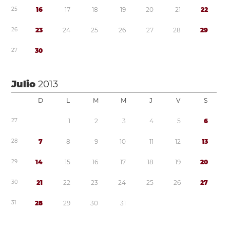
2
5
1
6
1
7
1
8
1
9
2
0
2
1
2
2
2
6
2
3
2
4
2
5
2
6
2
7
2
8
2
9
2
7
3
0
Julio
2013
D
L
M
M
J
V
S
2
7
1
2
3
4
5
6
2
8
7
8
9
1
0
1
1
1
2
1
3
2
9
1
4
1
5
1
6
1
7
1
8
1
9
2
0
3
0
2
1
2
2
2
3
2
4
2
5
2
6
2
7
3
1
2
8
2
9
3
0
3
1