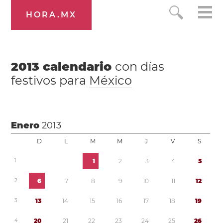
HORA.MX
2013
calendario
con días
festivos para
México
Enero
2013
D
L
M
M
J
V
S
1
1
2
3
4
5
2
6
7
8
9
1
0
1
1
1
2
3
1
3
1
4
1
5
1
6
1
7
1
8
1
9
4
2
0
2
1
2
2
2
3
2
4
2
5
2
6