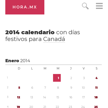
HORA.MX
2014
calendario
con días
festivos para
Canadá
Enero
2014
D
L
M
M
J
V
S
1
1
2
3
4
2
5
6
7
8
9
1
0
1
1
3
1
2
1
3
1
4
1
5
1
6
1
7
1
8
4
1
9
2
0
2
1
2
2
2
3
2
4
2
5