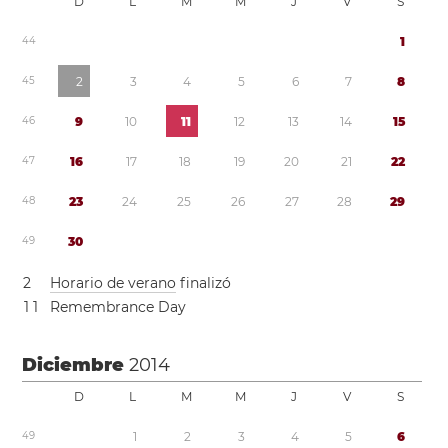
D
L
M
M
J
V
S
4
4
1
4
5
2
3
4
5
6
7
8
4
6
9
1
0
1
1
1
2
1
3
1
4
1
5
4
7
1
6
1
7
1
8
1
9
2
0
2
1
2
2
4
8
2
3
2
4
2
5
2
6
2
7
2
8
2
9
4
9
3
0
2
Horario de verano
finalizó
1
1
Remembrance Day
Diciembre
2014
D
L
M
M
J
V
S
4
9
1
2
3
4
5
6