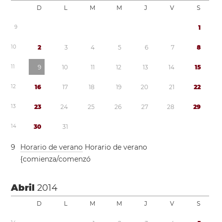
D
L
M
M
J
V
S
9
1
1
0
2
3
4
5
6
7
8
1
1
9
1
0
1
1
1
2
1
3
1
4
1
5
1
2
1
6
1
7
1
8
1
9
2
0
2
1
2
2
1
3
2
3
2
4
2
5
2
6
2
7
2
8
2
9
1
4
3
0
3
1
9
Horario de verano
Horario de verano
{comienza/comenzó
Abril
2014
D
L
M
M
J
V
S