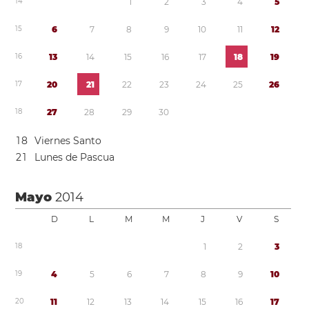
1
4
1
2
3
4
5
1
5
6
7
8
9
1
0
1
1
1
2
1
6
1
3
1
4
1
5
1
6
1
7
1
8
1
9
1
7
2
0
2
1
2
2
2
3
2
4
2
5
2
6
1
8
2
7
2
8
2
9
3
0
1
8
Viernes Santo
2
1
Lunes de Pascua
Mayo
2014
D
L
M
M
J
V
S
1
8
1
2
3
1
9
4
5
6
7
8
9
1
0
2
0
1
1
1
2
1
3
1
4
1
5
1
6
1
7