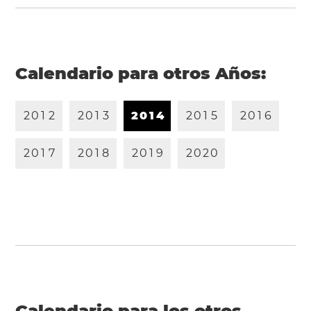
Calendario para otros Años:
2
0
1
2
2
0
1
3
2
0
1
4
2
0
1
5
2
0
1
6
2
0
1
7
2
0
1
8
2
0
1
9
2
0
2
0
Calendario para los otros