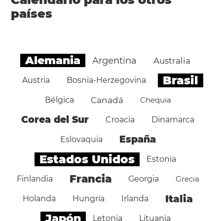
países
Alemania
Argentina
Australia
Brasil
Austria
Bosnia-Herzegovina
Bélgica
Canadá
Chequia
Corea del Sur
Croacia
Dinamarca
España
Eslovaquia
Estados Unidos
Estonia
Francia
Finlandia
Georgia
Grecia
Italia
Holanda
Hungría
Irlanda
Japón
Letonia
Lituania