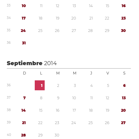
3
3
1
0
1
1
1
2
1
3
1
4
1
5
1
6
3
4
1
7
1
8
1
9
2
0
2
1
2
2
2
3
3
5
2
4
2
5
2
6
2
7
2
8
2
9
3
0
3
6
3
1
Septiembre
2014
D
L
M
M
J
V
S
3
6
1
2
3
4
5
6
3
7
7
8
9
1
0
1
1
1
2
1
3
3
8
1
4
1
5
1
6
1
7
1
8
1
9
2
0
3
9
2
1
2
2
2
3
2
4
2
5
2
6
2
7
4
0
2
8
2
9
3
0