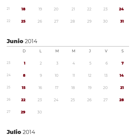
2
1
1
8
1
9
2
0
2
1
2
2
2
3
2
4
2
2
2
5
2
6
2
7
2
8
2
9
3
0
3
1
Junio
2014
D
L
M
M
J
V
S
2
3
1
2
3
4
5
6
7
2
4
8
9
1
0
1
1
1
2
1
3
1
4
2
5
1
5
1
6
1
7
1
8
1
9
2
0
2
1
2
6
2
2
2
3
2
4
2
5
2
6
2
7
2
8
2
7
2
9
3
0
Julio
2014