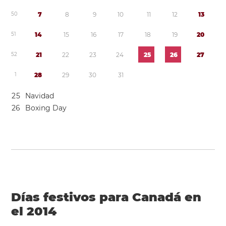
5
0
7
8
9
1
0
1
1
1
2
1
3
5
1
1
4
1
5
1
6
1
7
1
8
1
9
2
0
5
2
2
1
2
2
2
3
2
4
2
5
2
6
2
7
1
2
8
2
9
3
0
3
1
2
5
Navidad
2
6
Boxing Day
Días festivos para Canadá en
el 2014