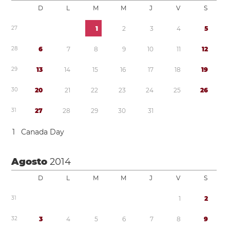
D
L
M
M
J
V
S
2
7
1
2
3
4
5
2
8
6
7
8
9
1
0
1
1
1
2
2
9
1
3
1
4
1
5
1
6
1
7
1
8
1
9
3
0
2
0
2
1
2
2
2
3
2
4
2
5
2
6
3
1
2
7
2
8
2
9
3
0
3
1
1
Canada Day
Agosto
2014
D
L
M
M
J
V
S
3
1
1
2
3
2
3
4
5
6
7
8
9