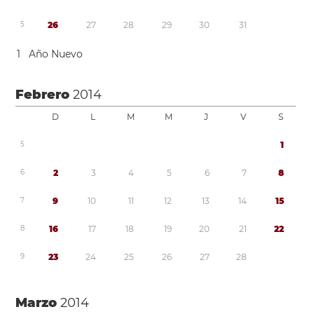
5
2
6
2
7
2
8
2
9
3
0
3
1
1
Año Nuevo
Febrero
2014
D
L
M
M
J
V
S
5
1
6
2
3
4
5
6
7
8
7
9
1
0
1
1
1
2
1
3
1
4
1
5
8
1
6
1
7
1
8
1
9
2
0
2
1
2
2
9
2
3
2
4
2
5
2
6
2
7
2
8
Marzo
2014