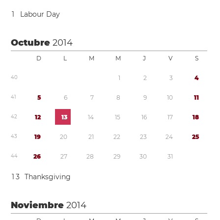
1
Labour Day
Octubre
2014
D
L
M
M
J
V
S
4
0
1
2
3
4
4
1
5
6
7
8
9
1
0
1
1
4
2
1
2
1
3
1
4
1
5
1
6
1
7
1
8
4
3
1
9
2
0
2
1
2
2
2
3
2
4
2
5
4
4
2
6
2
7
2
8
2
9
3
0
3
1
1
3
Thanksgiving
Noviembre
2014