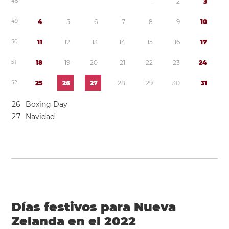
4
8
1
2
3
4
9
4
5
6
7
8
9
1
0
5
0
1
1
1
2
1
3
1
4
1
5
1
6
1
7
5
1
1
8
1
9
2
0
2
1
2
2
2
3
2
4
5
2
2
5
2
6
2
7
2
8
2
9
3
0
3
1
2
6
Boxing Day
2
7
Navidad
Días festivos para Nueva
Zelanda en el 2022