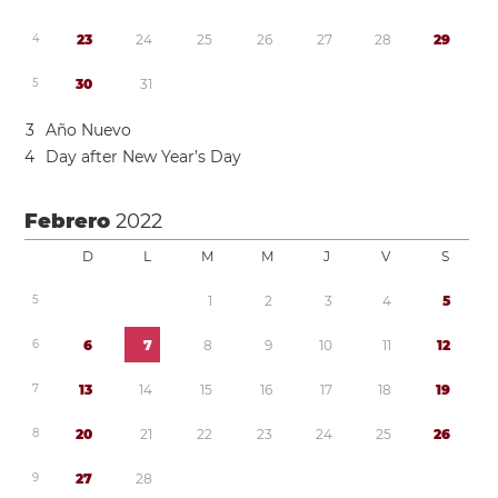
4
2
3
2
4
2
5
2
6
2
7
2
8
2
9
5
3
0
3
1
3
Año Nuevo
4
Day after New Year’s Day
Febrero
2022
D
L
M
M
J
V
S
5
1
2
3
4
5
6
6
7
8
9
1
0
1
1
1
2
7
1
3
1
4
1
5
1
6
1
7
1
8
1
9
8
2
0
2
1
2
2
2
3
2
4
2
5
2
6
9
2
7
2
8