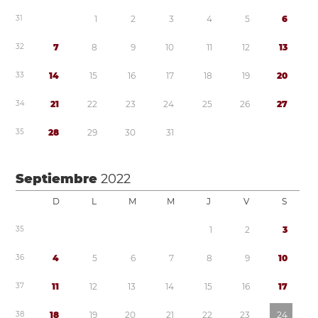
3
1
1
2
3
4
5
6
3
2
7
8
9
1
0
1
1
1
2
1
3
3
3
1
4
1
5
1
6
1
7
1
8
1
9
2
0
3
4
2
1
2
2
2
3
2
4
2
5
2
6
2
7
3
5
2
8
2
9
3
0
3
1
Septiembre
2022
D
L
M
M
J
V
S
3
5
1
2
3
3
6
4
5
6
7
8
9
1
0
3
7
1
1
1
2
1
3
1
4
1
5
1
6
1
7
3
8
1
8
1
9
2
0
2
1
2
2
2
3
2
4