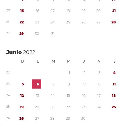
2
0
1
5
1
6
1
7
1
8
1
9
2
0
2
1
2
1
2
2
2
3
2
4
2
5
2
6
2
7
2
8
2
2
2
9
3
0
3
1
Junio
2022
D
L
M
M
J
V
S
2
2
1
2
3
4
2
3
5
6
7
8
9
1
0
1
1
2
4
1
2
1
3
1
4
1
5
1
6
1
7
1
8
2
5
1
9
2
0
2
1
2
2
2
3
2
4
2
5
2
6
2
6
2
7
2
8
2
9
3
0