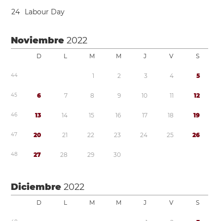
2
4
Labour Day
Noviembre
2022
D
L
M
M
J
V
S
4
4
1
2
3
4
5
4
5
6
7
8
9
1
0
1
1
1
2
4
6
1
3
1
4
1
5
1
6
1
7
1
8
1
9
4
7
2
0
2
1
2
2
2
3
2
4
2
5
2
6
4
8
2
7
2
8
2
9
3
0
Diciembre
2022
D
L
M
M
J
V
S