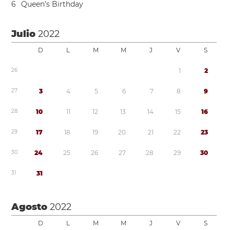
6
Queen’s Birthday
Julio
2022
D
L
M
M
J
V
S
2
6
1
2
2
7
3
4
5
6
7
8
9
2
8
1
0
1
1
1
2
1
3
1
4
1
5
1
6
2
9
1
7
1
8
1
9
2
0
2
1
2
2
2
3
3
0
2
4
2
5
2
6
2
7
2
8
2
9
3
0
3
1
3
1
Agosto
2022
D
L
M
M
J
V
S