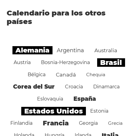
Calendario para los otros
países
Alemania
Argentina
Australia
Brasil
Austria
Bosnia-Herzegovina
Bélgica
Canadá
Chequia
Corea del Sur
Croacia
Dinamarca
España
Eslovaquia
Estados Unidos
Estonia
Francia
Finlandia
Georgia
Grecia
Italia
Holanda
Hungría
Irlanda