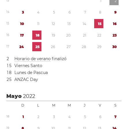
1
3
1
2
1
4
3
4
5
6
7
8
9
1
5
1
0
1
1
1
2
1
3
1
4
1
5
1
6
1
6
1
7
1
8
1
9
2
0
2
1
2
2
2
3
1
7
2
4
2
5
2
6
2
7
2
8
2
9
3
0
2
Horario de verano
finalizó
1
5
Viernes Santo
1
8
Lunes de Pascua
2
5
ANZAC Day
Mayo
2022
D
L
M
M
J
V
S
1
8
1
2
3
4
5
6
7
1
9
8
9
1
0
1
1
1
2
1
3
1
4