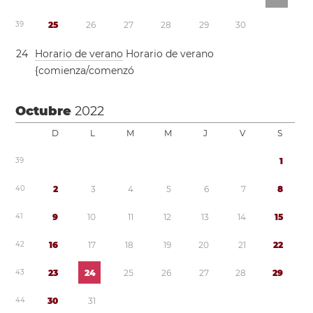
3
9
2
5
2
6
2
7
2
8
2
9
3
0
2
4
Horario de verano
Horario de verano
{comienza/comenzó
Octubre
2022
D
L
M
M
J
V
S
3
9
1
4
0
2
3
4
5
6
7
8
4
1
9
1
0
1
1
1
2
1
3
1
4
1
5
4
2
1
6
1
7
1
8
1
9
2
0
2
1
2
2
4
3
2
3
2
4
2
5
2
6
2
7
2
8
2
9
4
4
3
0
3
1