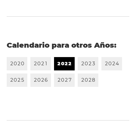
Calendario para otros Años:
2
0
2
0
2
0
2
1
2
0
2
2
2
0
2
3
2
0
2
4
2
0
2
5
2
0
2
6
2
0
2
7
2
0
2
8