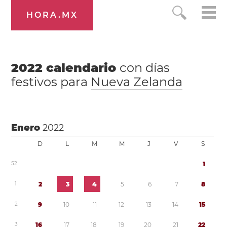
HORA.MX
2022
calendario
con días
festivos para
Nueva Zelanda
Enero
2022
D
L
M
M
J
V
S
5
2
1
1
2
3
4
5
6
7
8
2
9
1
0
1
1
1
2
1
3
1
4
1
5
3
1
6
1
7
1
8
1
9
2
0
2
1
2
2