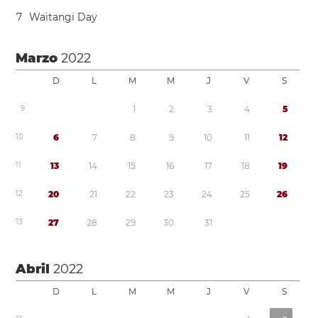
7
Waitangi Day
Marzo
2022
D
L
M
M
J
V
S
9
1
2
3
4
5
1
0
6
7
8
9
1
0
1
1
1
2
1
1
1
3
1
4
1
5
1
6
1
7
1
8
1
9
1
2
2
0
2
1
2
2
2
3
2
4
2
5
2
6
1
3
2
7
2
8
2
9
3
0
3
1
Abril
2022
D
L
M
M
J
V
S