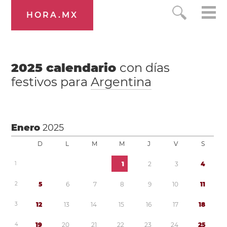
HORA.MX
2025
calendario
con días
festivos para
Argentina
Enero
2025
D
L
M
M
J
V
S
1
1
2
3
4
2
5
6
7
8
9
1
0
1
1
3
1
2
1
3
1
4
1
5
1
6
1
7
1
8
4
1
9
2
0
2
1
2
2
2
3
2
4
2
5