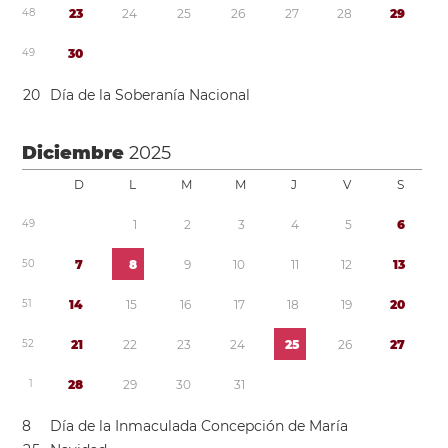
4
8
2
3
2
4
2
5
2
6
2
7
2
8
2
9
4
9
3
0
2
0
Día de la Soberanía Nacional
Diciembre
2025
D
L
M
M
J
V
S
4
9
1
2
3
4
5
6
5
0
7
8
9
1
0
1
1
1
2
1
3
5
1
1
4
1
5
1
6
1
7
1
8
1
9
2
0
5
2
2
1
2
2
2
3
2
4
2
5
2
6
2
7
1
2
8
2
9
3
0
3
1
8
Día de la Inmaculada Concepción de María