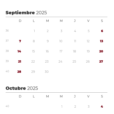
Septiembre
2025
D
L
M
M
J
V
S
3
6
1
2
3
4
5
6
3
7
7
8
9
1
0
1
1
1
2
1
3
3
8
1
4
1
5
1
6
1
7
1
8
1
9
2
0
3
9
2
1
2
2
2
3
2
4
2
5
2
6
2
7
4
0
2
8
2
9
3
0
Octubre
2025
D
L
M
M
J
V
S
4
0
1
2
3
4