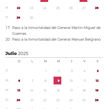
2
6
2
2
2
3
2
4
2
5
2
6
2
7
2
8
2
7
2
9
3
0
1
7
Paso a la Inmortalidad del General Martín Miguel de
Güemes
2
0
Paso a la Inmortalidad del General Manuel Belgrano
Julio
2025
D
L
M
M
J
V
S
2
7
1
2
3
4
5
2
8
6
7
8
9
1
0
1
1
1
2
2
9
1
3
1
4
1
5
1
6
1
7
1
8
1
9
3
0
2
0
2
1
2
2
2
3
2
4
2
5
2
6