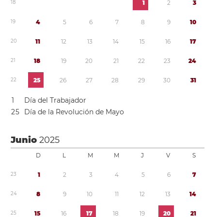
1
8
1
2
3
1
9
4
5
6
7
8
9
1
0
2
0
1
1
1
2
1
3
1
4
1
5
1
6
1
7
2
1
1
8
1
9
2
0
2
1
2
2
2
3
2
4
2
2
2
5
2
6
2
7
2
8
2
9
3
0
3
1
1
Día del Trabajador
2
5
Día de la Revolución de Mayo
Junio
2025
D
L
M
M
J
V
S
2
3
1
2
3
4
5
6
7
2
4
8
9
1
0
1
1
1
2
1
3
1
4
2
5
1
5
1
6
1
7
1
8
1
9
2
0
2
1