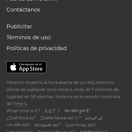
Contáctanos
Publicitar
Términos de uso:
Políticas de privacidad
Hora.mx muestra la hora exacta de un reloj atómico
oficial de cualquier zona horaria (más de 7 millones de
lugares) en 58 idiomas. Hora.mx es la versión mexicana
de
Time.is
.
What time is it?
几点了？
क्या समय हुआ है?
¿Qué hora es?
Quelle heure est-il ?
كم الساعة
এখন কয়টা বাজে?
Который час?
Que horas são?