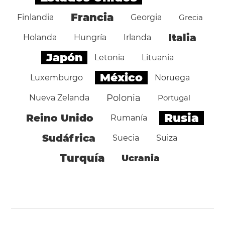
Francia
Finlandia
Georgia
Grecia
Italia
Holanda
Hungría
Irlanda
Japón
Letonia
Lituania
México
Luxemburgo
Noruega
Polonia
Nueva Zelanda
Portugal
Rusia
Reino Unido
Rumanía
Sudáfrica
Suecia
Suiza
Turquía
Ucrania