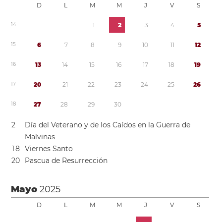
D
L
M
M
J
V
S
1
4
1
2
3
4
5
1
5
6
7
8
9
1
0
1
1
1
2
1
6
1
3
1
4
1
5
1
6
1
7
1
8
1
9
1
7
2
0
2
1
2
2
2
3
2
4
2
5
2
6
1
8
2
7
2
8
2
9
3
0
2
Día del Veterano y de los Caídos en la Guerra de
Malvinas
1
8
Viernes Santo
2
0
Pascua de Resurrección
Mayo
2025
D
L
M
M
J
V
S