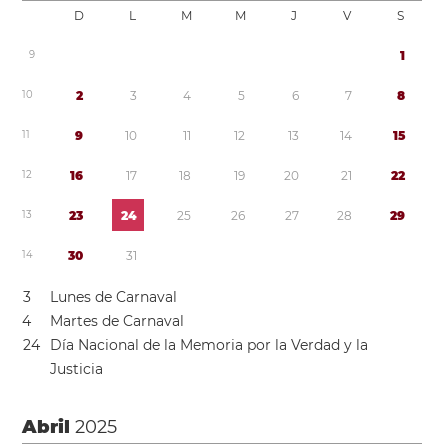
D
L
M
M
J
V
S
9
1
1
0
2
3
4
5
6
7
8
1
1
9
1
0
1
1
1
2
1
3
1
4
1
5
1
2
1
6
1
7
1
8
1
9
2
0
2
1
2
2
1
3
2
3
2
4
2
5
2
6
2
7
2
8
2
9
1
4
3
0
3
1
3
Lunes de Carnaval
4
Martes de Carnaval
2
4
Día Nacional de la Memoria por la Verdad y la
Justicia
Abril
2025