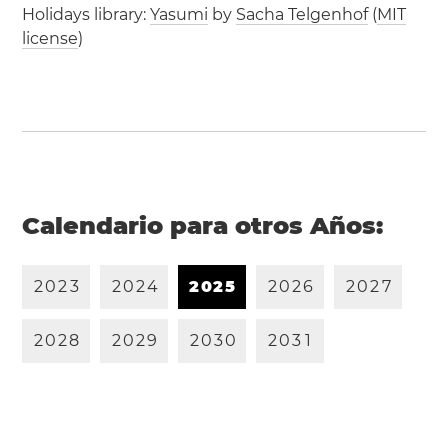
Holidays library:
Yasumi
by
Sacha Telgenhof
(
MIT
license
)
Calendario para otros Años:
2
0
2
3
2
0
2
4
2
0
2
5
2
0
2
6
2
0
2
7
2
0
2
8
2
0
2
9
2
0
3
0
2
0
3
1