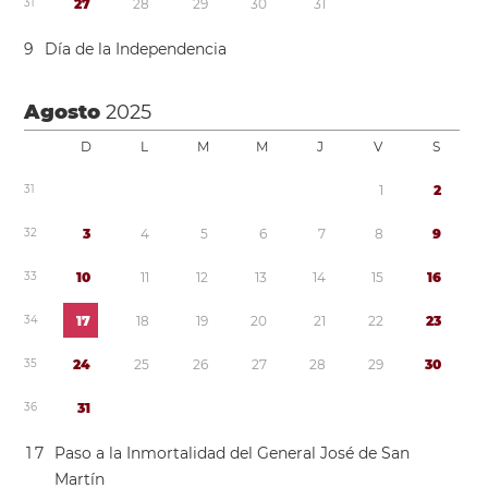
3
1
2
7
2
8
2
9
3
0
3
1
9
Día de la Independencia
Agosto
2025
D
L
M
M
J
V
S
3
1
1
2
3
2
3
4
5
6
7
8
9
3
3
1
0
1
1
1
2
1
3
1
4
1
5
1
6
3
4
1
7
1
8
1
9
2
0
2
1
2
2
2
3
3
5
2
4
2
5
2
6
2
7
2
8
2
9
3
0
3
6
3
1
1
7
Paso a la Inmortalidad del General José de San
Martín