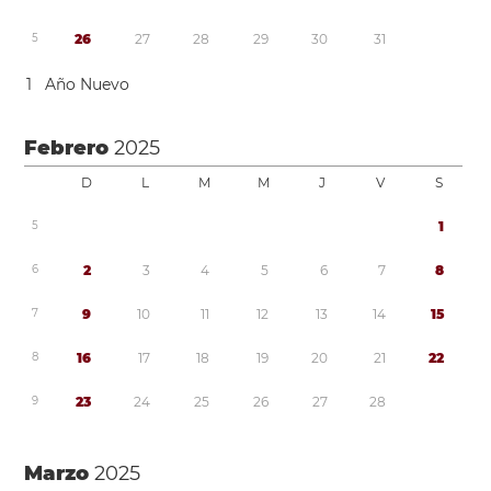
5
2
6
2
7
2
8
2
9
3
0
3
1
1
Año Nuevo
Febrero
2025
D
L
M
M
J
V
S
5
1
6
2
3
4
5
6
7
8
7
9
1
0
1
1
1
2
1
3
1
4
1
5
8
1
6
1
7
1
8
1
9
2
0
2
1
2
2
9
2
3
2
4
2
5
2
6
2
7
2
8
Marzo
2025