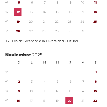
4
1
5
6
7
8
9
1
0
1
1
4
2
1
2
1
3
1
4
1
5
1
6
1
7
1
8
4
3
1
9
2
0
2
1
2
2
2
3
2
4
2
5
4
4
2
6
2
7
2
8
2
9
3
0
3
1
1
2
Día del Respeto a la Diversidad Cultural
Noviembre
2025
D
L
M
M
J
V
S
4
4
1
4
5
2
3
4
5
6
7
8
4
6
9
1
0
1
1
1
2
1
3
1
4
1
5
4
7
1
6
1
7
1
8
1
9
2
0
2
1
2
2