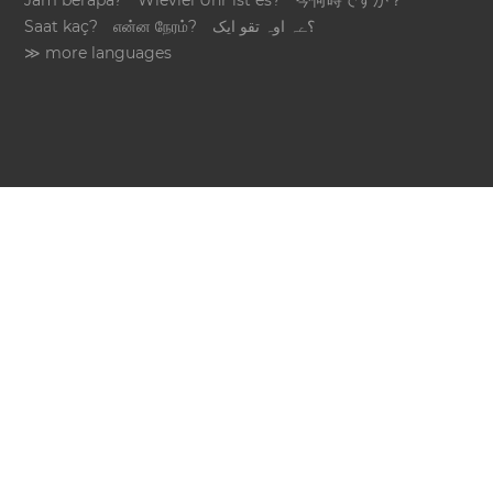
Jam berapa?
Wieviel Uhr ist es?
今何時ですか？
Saat kaç?
என்ன நேரம்?
؟ےہ اوہ تقو ایک
≫ more languages