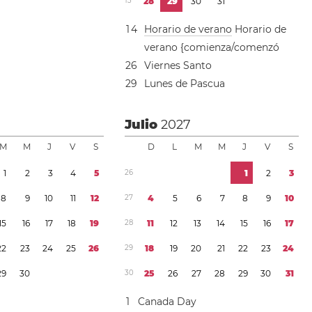
1
3
2
8
2
9
3
0
3
1
1
4
Horario de verano
Horario de
verano {comienza/comenzó
2
6
Viernes Santo
2
9
Lunes de Pascua
7
Julio
2027
M
M
J
V
S
D
L
M
M
J
V
S
1
2
3
4
5
2
6
1
2
3
8
9
1
0
1
1
1
2
2
7
4
5
6
7
8
9
1
0
1
5
1
6
1
7
1
8
1
9
2
8
1
1
1
2
1
3
1
4
1
5
1
6
1
7
2
2
2
3
2
4
2
5
2
6
2
9
1
8
1
9
2
0
2
1
2
2
2
3
2
4
2
9
3
0
3
0
2
5
2
6
2
7
2
8
2
9
3
0
3
1
1
Canada Day