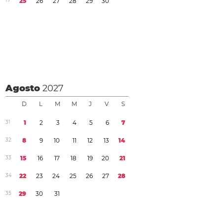
1
7
2
5
2
6
2
7
2
8
2
9
3
0
Agosto
2027
D
L
M
M
J
V
S
3
1
1
2
3
4
5
6
7
3
2
8
9
1
0
1
1
1
2
1
3
1
4
3
3
1
5
1
6
1
7
1
8
1
9
2
0
2
1
3
4
2
2
2
3
2
4
2
5
2
6
2
7
2
8
3
5
2
9
3
0
3
1