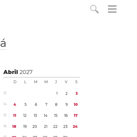
á
Abril
2027
D
L
M
M
J
V
S
1
3
1
2
3
1
4
4
5
6
7
8
9
1
0
1
5
1
1
1
2
1
3
1
4
1
5
1
6
1
7
1
6
1
8
1
9
2
0
2
1
2
2
2
3
2
4