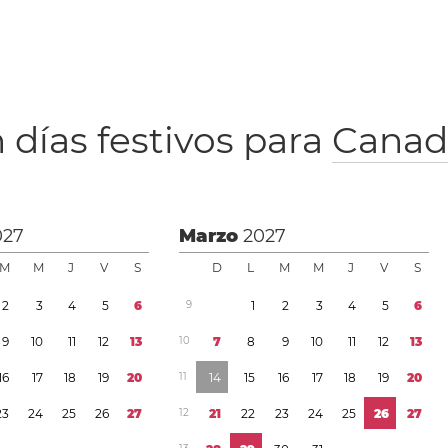
 días festivos para
Canad
027
Marzo
2027
M
M
J
V
S
D
L
M
M
J
V
S
2
3
4
5
6
9
1
2
3
4
5
6
9
1
0
1
1
1
2
1
3
1
0
7
8
9
1
0
1
1
1
2
1
3
1
6
1
7
1
8
1
9
2
0
1
1
1
4
1
5
1
6
1
7
1
8
1
9
2
0
2
3
2
4
2
5
2
6
2
7
1
2
2
1
2
2
2
3
2
4
2
5
2
6
2
7