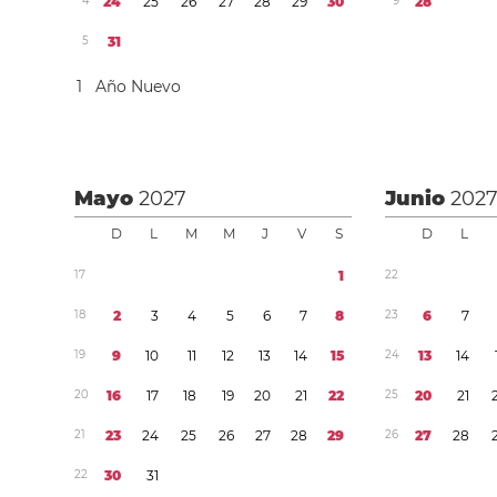
4
2
4
2
5
2
6
2
7
2
8
2
9
3
0
9
2
8
5
3
1
1
Año Nuevo
Mayo
2027
Junio
202
D
L
M
M
J
V
S
D
L
1
7
1
2
2
1
8
2
3
4
5
6
7
8
2
3
6
7
1
9
9
1
0
1
1
1
2
1
3
1
4
1
5
2
4
1
3
1
4
2
0
1
6
1
7
1
8
1
9
2
0
2
1
2
2
2
5
2
0
2
1
2
1
2
3
2
4
2
5
2
6
2
7
2
8
2
9
2
6
2
7
2
8
2
2
3
0
3
1