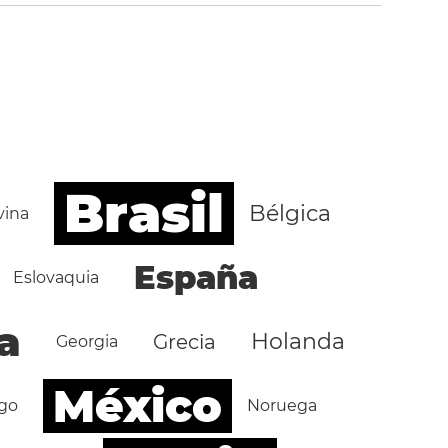
Brasil
Bélgica
vina
España
Eslovaquia
a
Holanda
Grecia
Georgia
México
go
Noruega