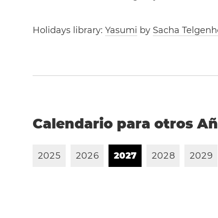
Holidays library:
Yasumi
by
Sacha Telgenh
Calendario para otros A
2
0
2
5
2
0
2
6
2
0
2
7
2
0
2
8
2
0
2
9