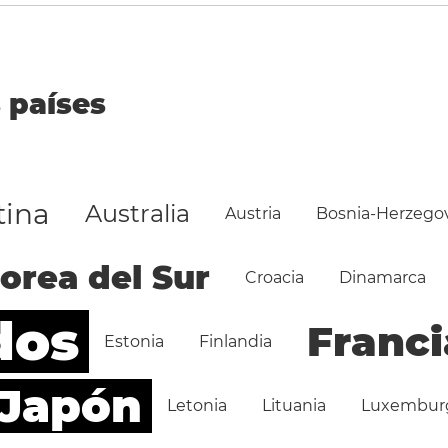
 países
tina
Australia
Austria
Bosnia-Herzego
orea del Sur
Croacia
Dinamarca
dos
Franci
Estonia
Finlandia
Japón
Letonia
Lituania
Luxembur