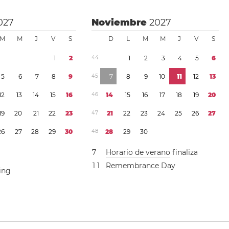
027
Noviembre
2027
M
M
J
V
S
D
L
M
M
J
V
S
1
2
4
4
1
2
3
4
5
6
5
6
7
8
9
4
5
7
8
9
1
0
1
1
1
2
1
3
1
2
1
3
1
4
1
5
1
6
4
6
1
4
1
5
1
6
1
7
1
8
1
9
2
0
1
9
2
0
2
1
2
2
2
3
4
7
2
1
2
2
2
3
2
4
2
5
2
6
2
7
2
6
2
7
2
8
2
9
3
0
4
8
2
8
2
9
3
0
7
Horario de verano
finaliza
1
1
Remembrance Day
ing