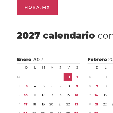
HORA.MX
2027
calendario
con
Enero
2027
Febrero
2
D
L
M
M
J
V
S
D
L
5
3
1
2
5
1
1
3
4
5
6
7
8
9
6
7
8
2
1
0
1
1
1
2
1
3
1
4
1
5
1
6
7
1
4
1
5
3
1
7
1
8
1
9
2
0
2
1
2
2
2
3
8
2
1
2
2