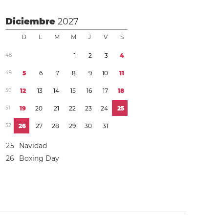
Diciembre
2027
D
L
M
M
J
V
S
4
8
1
2
3
4
4
9
5
6
7
8
9
1
0
1
1
5
0
1
2
1
3
1
4
1
5
1
6
1
7
1
8
5
1
1
9
2
0
2
1
2
2
2
3
2
4
2
5
5
2
2
6
2
7
2
8
2
9
3
0
3
1
2
5
Navidad
2
6
Boxing Day