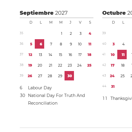
Septiembre
2027
Octubre
2
D
L
M
M
J
V
S
D
L
3
5
1
2
3
4
3
9
3
6
5
6
7
8
9
1
0
1
1
4
0
3
4
3
7
1
2
1
3
1
4
1
5
1
6
1
7
1
8
4
1
1
0
1
1
3
8
1
9
2
0
2
1
2
2
2
3
2
4
2
5
4
2
1
7
1
8
3
9
2
6
2
7
2
8
2
9
3
0
4
3
2
4
2
5
4
4
3
1
6
Labour Day
3
0
National Day For Truth And
1
1
Thanksgiv
Reconciliation