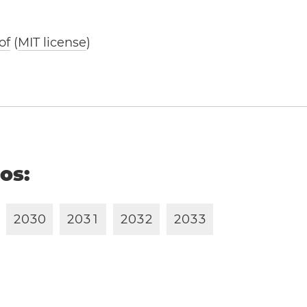
of
(
MIT license
)
ños:
2
0
3
0
2
0
3
1
2
0
3
2
2
0
3
3