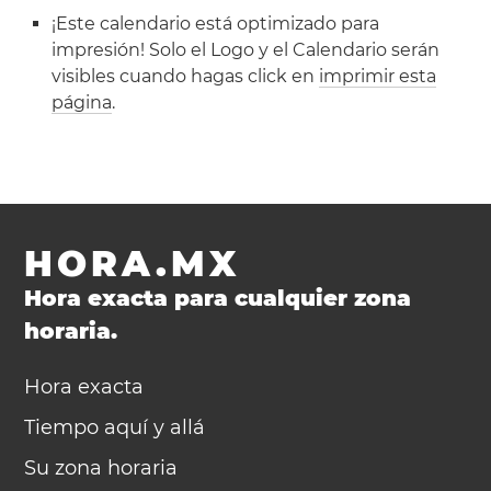
¡Este calendario está optimizado para
impresión! Solo el Logo y el Calendario serán
visibles cuando hagas click en
imprimir esta
página
.
HORA.MX
Hora exacta para cualquier zona
horaria.
Hora exacta
Tiempo aquí y allá
Su zona horaria