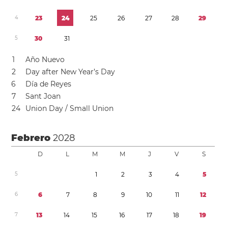
4
2
3
2
4
2
5
2
6
2
7
2
8
2
9
5
3
0
3
1
1
Año Nuevo
2
Day after New Year’s Day
6
Día de Reyes
7
Sant Joan
2
4
Union Day / Small Union
Febrero
2028
D
L
M
M
J
V
S
5
1
2
3
4
5
6
6
7
8
9
1
0
1
1
1
2
7
1
3
1
4
1
5
1
6
1
7
1
8
1
9