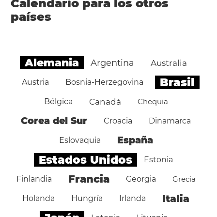
Calendario para los otros
países
Alemania
Argentina
Australia
Brasil
Austria
Bosnia-Herzegovina
Bélgica
Canadá
Chequia
Corea del Sur
Croacia
Dinamarca
España
Eslovaquia
Estados Unidos
Estonia
Francia
Finlandia
Georgia
Grecia
Italia
Holanda
Hungría
Irlanda