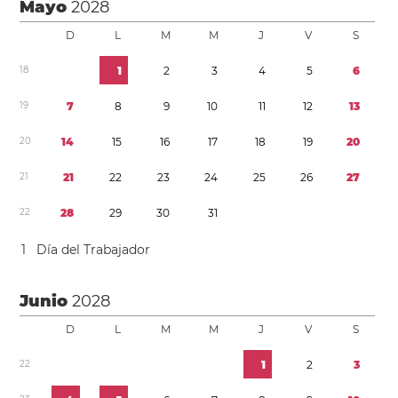
Mayo
2028
D
L
M
M
J
V
S
1
8
1
2
3
4
5
6
1
9
7
8
9
1
0
1
1
1
2
1
3
2
0
1
4
1
5
1
6
1
7
1
8
1
9
2
0
2
1
2
1
2
2
2
3
2
4
2
5
2
6
2
7
2
2
2
8
2
9
3
0
3
1
1
Día del Trabajador
Junio
2028
D
L
M
M
J
V
S
2
2
1
2
3