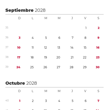
Septiembre
2028
D
L
M
M
J
V
S
3
5
1
2
3
6
3
4
5
6
7
8
9
3
7
1
0
1
1
1
2
1
3
1
4
1
5
1
6
3
8
1
7
1
8
1
9
2
0
2
1
2
2
2
3
3
9
2
4
2
5
2
6
2
7
2
8
2
9
3
0
Octubre
2028
D
L
M
M
J
V
S
4
0
1
2
3
4
5
6
7