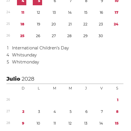
2
3
4
5
6
7
8
9
1
0
2
4
1
1
1
2
1
3
1
4
1
5
1
6
1
7
2
5
1
8
1
9
2
0
2
1
2
2
2
3
2
4
2
6
2
5
2
6
2
7
2
8
2
9
3
0
1
International Children’s Day
4
Whitsunday
5
Whitmonday
Julio
2028
D
L
M
M
J
V
S
2
6
1
2
7
2
3
4
5
6
7
8
2
8
9
1
0
1
1
1
2
1
3
1
4
1
5