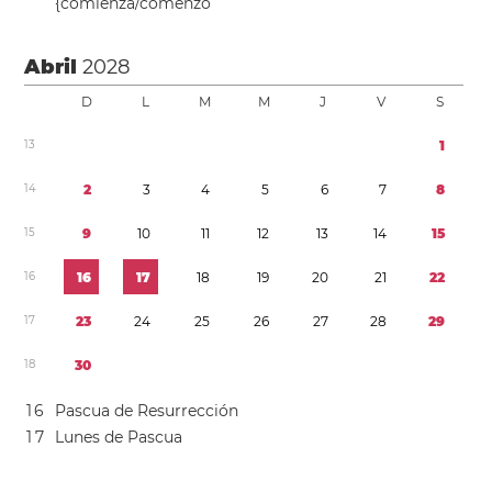
{comienza/comenzó
Abril
2028
D
L
M
M
J
V
S
1
3
1
1
4
2
3
4
5
6
7
8
1
5
9
1
0
1
1
1
2
1
3
1
4
1
5
1
6
1
6
1
7
1
8
1
9
2
0
2
1
2
2
1
7
2
3
2
4
2
5
2
6
2
7
2
8
2
9
1
8
3
0
1
6
Pascua de Resurrección
1
7
Lunes de Pascua