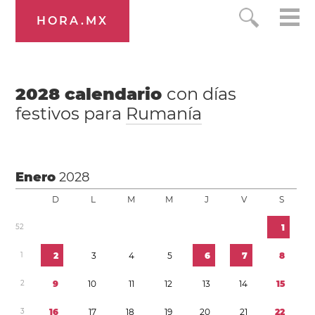
HORA.MX
2028
calendario
con días
festivos para
Rumanía
Enero
2028
D
L
M
M
J
V
S
5
2
1
1
2
3
4
5
6
7
8
2
9
1
0
1
1
1
2
1
3
1
4
1
5
3
1
6
1
7
1
8
1
9
2
0
2
1
2
2