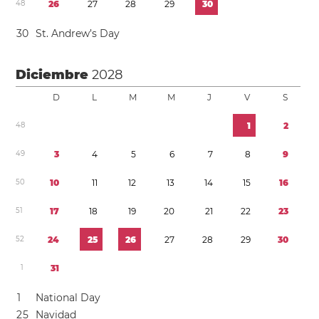
4
8
2
6
2
7
2
8
2
9
3
0
3
0
St. Andrew’s Day
Diciembre
2028
D
L
M
M
J
V
S
4
8
1
2
4
9
3
4
5
6
7
8
9
5
0
1
0
1
1
1
2
1
3
1
4
1
5
1
6
5
1
1
7
1
8
1
9
2
0
2
1
2
2
2
3
5
2
2
4
2
5
2
6
2
7
2
8
2
9
3
0
1
3
1
1
National Day
2
5
Navidad