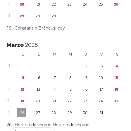
8
2
0
2
1
2
2
2
3
2
4
2
5
2
6
9
2
7
2
8
2
9
1
9
Constantin Brâncuși day
Marzo
2028
D
L
M
M
J
V
S
9
1
2
3
4
1
0
5
6
7
8
9
1
0
1
1
1
1
1
2
1
3
1
4
1
5
1
6
1
7
1
8
1
2
1
9
2
0
2
1
2
2
2
3
2
4
2
5
1
3
2
6
2
7
2
8
2
9
3
0
3
1
2
6
Horario de verano
Horario de verano