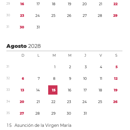
2
9
1
6
1
7
1
8
1
9
2
0
2
1
2
2
3
0
2
3
2
4
2
5
2
6
2
7
2
8
2
9
3
1
3
0
3
1
Agosto
2028
D
L
M
M
J
V
S
3
1
1
2
3
4
5
3
2
6
7
8
9
1
0
1
1
1
2
3
3
1
3
1
4
1
5
1
6
1
7
1
8
1
9
3
4
2
0
2
1
2
2
2
3
2
4
2
5
2
6
3
5
2
7
2
8
2
9
3
0
3
1
1
5
Asunción de la Virgen María