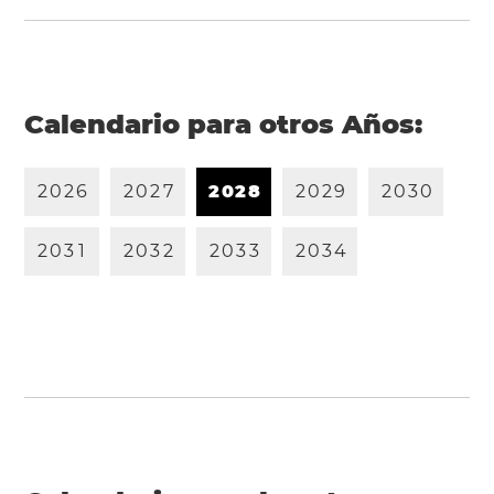
Calendario para otros Años:
2
0
2
6
2
0
2
7
2
0
2
8
2
0
2
9
2
0
3
0
2
0
3
1
2
0
3
2
2
0
3
3
2
0
3
4