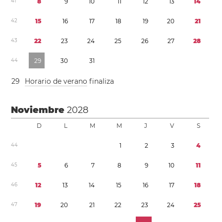
4
1
8
9
1
0
1
1
1
2
1
3
1
4
4
2
1
5
1
6
1
7
1
8
1
9
2
0
2
1
4
3
2
2
2
3
2
4
2
5
2
6
2
7
2
8
4
4
2
9
3
0
3
1
2
9
Horario de verano
finaliza
Noviembre
2028
D
L
M
M
J
V
S
4
4
1
2
3
4
4
5
5
6
7
8
9
1
0
1
1
4
6
1
2
1
3
1
4
1
5
1
6
1
7
1
8
4
7
1
9
2
0
2
1
2
2
2
3
2
4
2
5