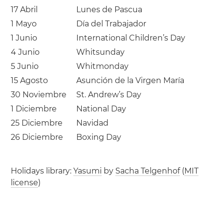
17 Abril
Lunes de Pascua
1 Mayo
Día del Trabajador
1 Junio
International Children’s Day
4 Junio
Whitsunday
5 Junio
Whitmonday
15 Agosto
Asunción de la Virgen María
30 Noviembre
St. Andrew’s Day
1 Diciembre
National Day
25 Diciembre
Navidad
26 Diciembre
Boxing Day
Holidays library:
Yasumi
by
Sacha Telgenhof
(
MIT
license
)