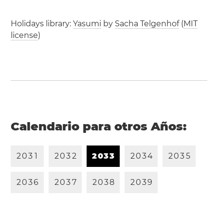
Holidays library:
Yasumi
by
Sacha Telgenhof
(
MIT
license
)
Calendario para otros Años:
2
0
3
1
2
0
3
2
2
0
3
3
2
0
3
4
2
0
3
5
2
0
3
6
2
0
3
7
2
0
3
8
2
0
3
9