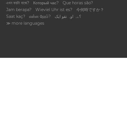
এখন কয়টা বাজে?
Который час?
Que horas são?
Jam berapa?
Wieviel Uhr ist es?
今何時ですか？
Saat kaç?
என்ன நேரம்?
؟ےہ اوہ تقو ایک
≫ more languages