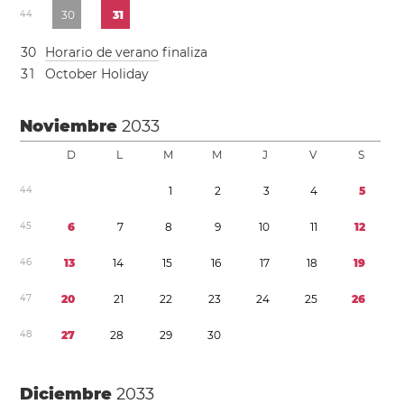
4
4
3
0
3
1
3
0
Horario de verano
finaliza
3
1
October Holiday
Noviembre
2033
D
L
M
M
J
V
S
4
4
1
2
3
4
5
4
5
6
7
8
9
1
0
1
1
1
2
4
6
1
3
1
4
1
5
1
6
1
7
1
8
1
9
4
7
2
0
2
1
2
2
2
3
2
4
2
5
2
6
4
8
2
7
2
8
2
9
3
0
Diciembre
2033