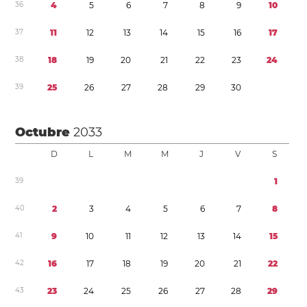
3
6
4
5
6
7
8
9
1
0
3
7
1
1
1
2
1
3
1
4
1
5
1
6
1
7
3
8
1
8
1
9
2
0
2
1
2
2
2
3
2
4
3
9
2
5
2
6
2
7
2
8
2
9
3
0
Octubre
2033
D
L
M
M
J
V
S
3
9
1
4
0
2
3
4
5
6
7
8
4
1
9
1
0
1
1
1
2
1
3
1
4
1
5
4
2
1
6
1
7
1
8
1
9
2
0
2
1
2
2
4
3
2
3
2
4
2
5
2
6
2
7
2
8
2
9