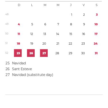
D
L
M
M
J
V
S
4
8
1
2
3
4
9
4
5
6
7
8
9
1
0
5
0
1
1
1
2
1
3
1
4
1
5
1
6
1
7
5
1
1
8
1
9
2
0
2
1
2
2
2
3
2
4
5
2
2
5
2
6
2
7
2
8
2
9
3
0
3
1
2
5
Navidad
2
6
Sant Esteve
2
7
Navidad (substitute day)