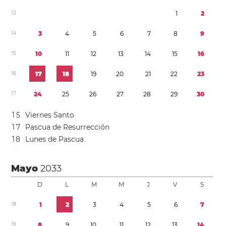
1
3
1
2
1
4
3
4
5
6
7
8
9
1
5
1
0
1
1
1
2
1
3
1
4
1
5
1
6
1
6
1
7
1
8
1
9
2
0
2
1
2
2
2
3
1
7
2
4
2
5
2
6
2
7
2
8
2
9
3
0
1
5
Viernes Santo
1
7
Pascua de Resurrección
1
8
Lunes de Pascua
Mayo
2033
D
L
M
M
J
V
S
1
8
1
2
3
4
5
6
7
1
9
8
9
1
0
1
1
1
2
1
3
1
4