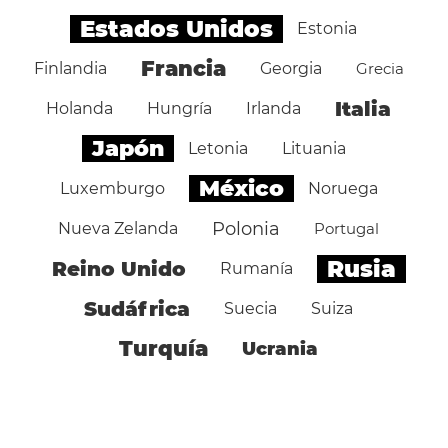
Estados Unidos
Estonia
Francia
Finlandia
Georgia
Grecia
Italia
Holanda
Hungría
Irlanda
Japón
Letonia
Lituania
México
Luxemburgo
Noruega
Polonia
Nueva Zelanda
Portugal
Rusia
Reino Unido
Rumanía
Sudáfrica
Suecia
Suiza
Turquía
Ucrania