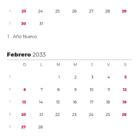
4
2
3
2
4
2
5
2
6
2
7
2
8
2
9
5
3
0
3
1
1
Año Nuevo
Febrero
2033
D
L
M
M
J
V
S
5
1
2
3
4
5
6
6
7
8
9
1
0
1
1
1
2
7
1
3
1
4
1
5
1
6
1
7
1
8
1
9
8
2
0
2
1
2
2
2
3
2
4
2
5
2
6
9
2
7
2
8