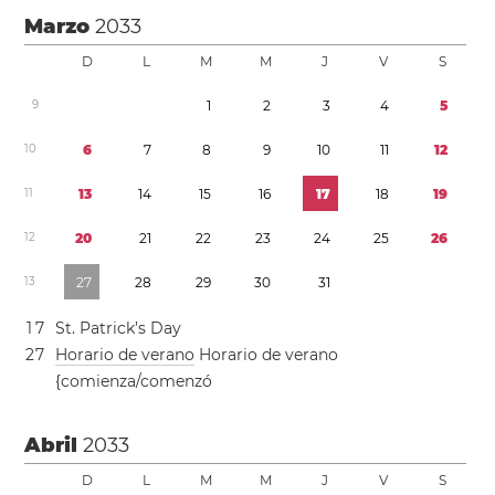
Marzo
2033
D
L
M
M
J
V
S
9
1
2
3
4
5
1
0
6
7
8
9
1
0
1
1
1
2
1
1
1
3
1
4
1
5
1
6
1
7
1
8
1
9
1
2
2
0
2
1
2
2
2
3
2
4
2
5
2
6
1
3
2
7
2
8
2
9
3
0
3
1
1
7
St. Patrick’s Day
2
7
Horario de verano
Horario de verano
{comienza/comenzó
Abril
2033
D
L
M
M
J
V
S