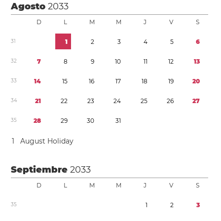
Agosto
2033
D
L
M
M
J
V
S
3
1
1
2
3
4
5
6
3
2
7
8
9
1
0
1
1
1
2
1
3
3
3
1
4
1
5
1
6
1
7
1
8
1
9
2
0
3
4
2
1
2
2
2
3
2
4
2
5
2
6
2
7
3
5
2
8
2
9
3
0
3
1
1
August Holiday
Septiembre
2033
D
L
M
M
J
V
S
3
5
1
2
3