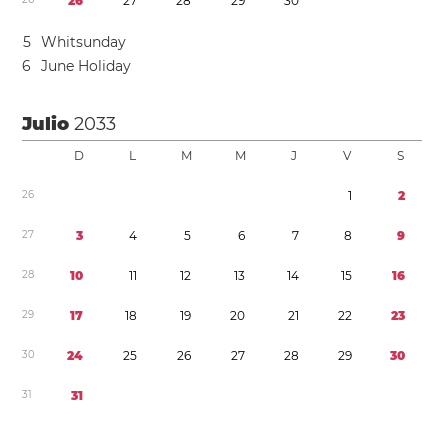
2
6
2
7
2
8
2
9
3
0
5
Whitsunday
6
June Holiday
Julio
2033
D
L
M
M
J
V
S
2
6
1
2
2
7
3
4
5
6
7
8
9
2
8
1
0
1
1
1
2
1
3
1
4
1
5
1
6
2
9
1
7
1
8
1
9
2
0
2
1
2
2
2
3
3
0
2
4
2
5
2
6
2
7
2
8
2
9
3
0
3
1
3
1