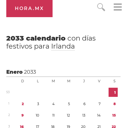
HORA.MX
2033
calendario
con días
festivos para
Irlanda
Enero
2033
D
L
M
M
J
V
S
5
3
1
1
2
3
4
5
6
7
8
2
9
1
0
1
1
1
2
1
3
1
4
1
5
3
1
6
1
7
1
8
1
9
2
0
2
1
2
2