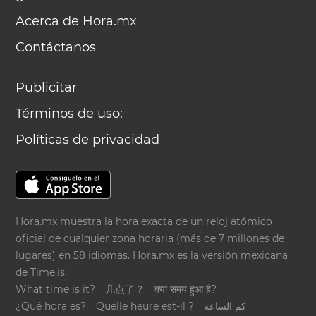
Acerca de Hora.mx
Contáctanos
Publicitar
Términos de uso:
Políticas de privacidad
Hora.mx muestra la hora exacta de un reloj atómico
oficial de cualquier zona horaria (más de 7 millones de
lugares) en 58 idiomas. Hora.mx es la versión mexicana
de
Time.is
.
What time is it?
几点了？
क्या समय हुआ है?
¿Qué hora es?
Quelle heure est-il ?
كم الساعة