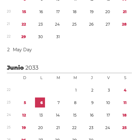
2
0
1
5
1
6
1
7
1
8
1
9
2
0
2
1
2
1
2
2
2
3
2
4
2
5
2
6
2
7
2
8
2
2
2
9
3
0
3
1
2
May Day
Junio
2033
D
L
M
M
J
V
S
2
2
1
2
3
4
2
3
5
6
7
8
9
1
0
1
1
2
4
1
2
1
3
1
4
1
5
1
6
1
7
1
8
2
5
1
9
2
0
2
1
2
2
2
3
2
4
2
5
2
6