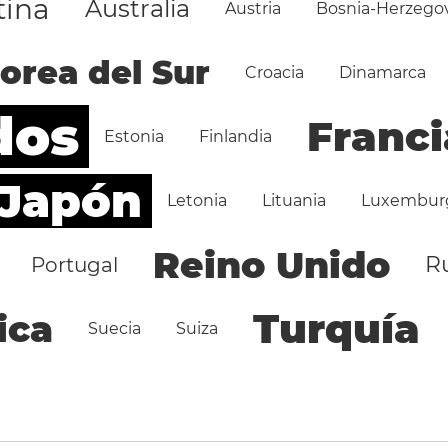
tina
Australia
Austria
Bosnia-Herzego
orea del Sur
Croacia
Dinamarca
dos
Franci
Estonia
Finlandia
Japón
Letonia
Lituania
Luxembur
Reino Unido
R
Portugal
Turquía
ica
Suecia
Suiza