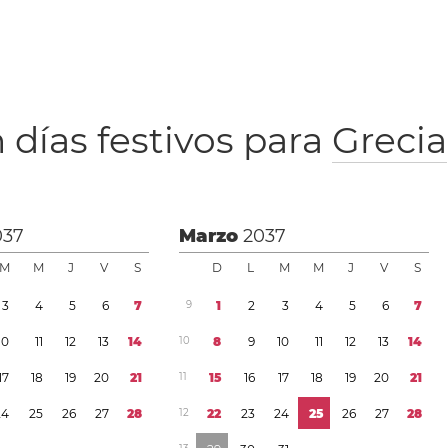
 días festivos para
Grecia
037
Marzo
2037
M
M
J
V
S
D
L
M
M
J
V
S
3
4
5
6
7
9
1
2
3
4
5
6
7
1
0
1
1
1
2
1
3
1
4
1
0
8
9
1
0
1
1
1
2
1
3
1
4
1
7
1
8
1
9
2
0
2
1
1
1
1
5
1
6
1
7
1
8
1
9
2
0
2
1
2
4
2
5
2
6
2
7
2
8
1
2
2
2
2
3
2
4
2
5
2
6
2
7
2
8