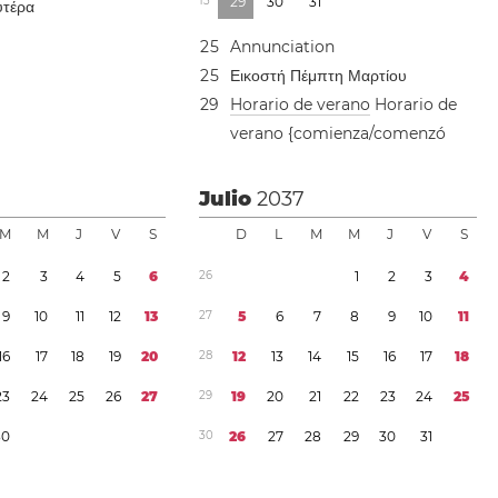
1
3
2
9
3
0
3
1
υτέρα
2
5
Annunciation
2
5
Εικοστή Πέμπτη Μαρτίου
2
9
Horario de verano
Horario de
verano {comienza/comenzó
7
Julio
2037
M
M
J
V
S
D
L
M
M
J
V
S
2
3
4
5
6
2
6
1
2
3
4
9
1
0
1
1
1
2
1
3
2
7
5
6
7
8
9
1
0
1
1
1
6
1
7
1
8
1
9
2
0
2
8
1
2
1
3
1
4
1
5
1
6
1
7
1
8
2
3
2
4
2
5
2
6
2
7
2
9
1
9
2
0
2
1
2
2
2
3
2
4
2
5
3
0
3
0
2
6
2
7
2
8
2
9
3
0
3
1