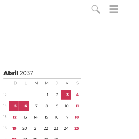
Abril
2037
D
L
M
M
J
V
S
1
3
1
2
3
4
1
4
5
6
7
8
9
1
0
1
1
1
5
1
2
1
3
1
4
1
5
1
6
1
7
1
8
1
6
1
9
2
0
2
1
2
2
2
3
2
4
2
5