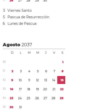
1
7
2
6
2
7
2
8
2
9
3
0
3
Viernes Santo
5
Pascua de Resurrección
6
Lunes de Pascua
Agosto
2037
D
L
M
M
J
V
S
3
0
1
3
1
2
3
4
5
6
7
8
3
2
9
1
0
1
1
1
2
1
3
1
4
1
5
3
3
1
6
1
7
1
8
1
9
2
0
2
1
2
2
3
4
2
3
2
4
2
5
2
6
2
7
2
8
2
9
3
5
3
0
3
1