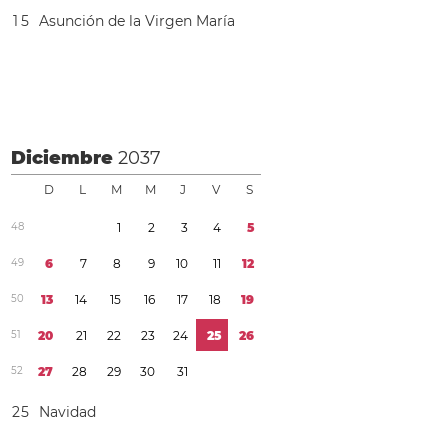
1
5
Asunción de la Virgen María
Diciembre
2037
D
L
M
M
J
V
S
4
8
1
2
3
4
5
4
9
6
7
8
9
1
0
1
1
1
2
5
0
1
3
1
4
1
5
1
6
1
7
1
8
1
9
5
1
2
0
2
1
2
2
2
3
2
4
2
5
2
6
5
2
2
7
2
8
2
9
3
0
3
1
2
5
Navidad