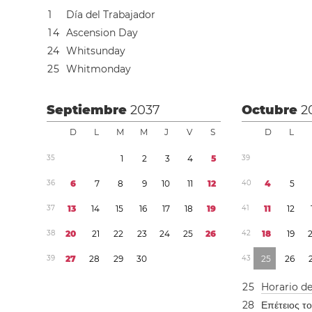
1
Día del Trabajador
1
4
Ascension Day
2
4
Whitsunday
2
5
Whitmonday
Septiembre
2037
Octubre
2
D
L
M
M
J
V
S
D
L
3
5
1
2
3
4
5
3
9
3
6
6
7
8
9
1
0
1
1
1
2
4
0
4
5
3
7
1
3
1
4
1
5
1
6
1
7
1
8
1
9
4
1
1
1
1
2
3
8
2
0
2
1
2
2
2
3
2
4
2
5
2
6
4
2
1
8
1
9
3
9
2
7
2
8
2
9
3
0
4
3
2
5
2
6
2
5
Horario d
2
8
Επέτειος τ