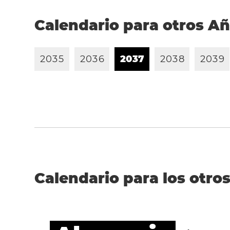
Calendario para otros A
2
0
3
5
2
0
3
6
2
0
3
7
2
0
3
8
2
0
3
9
Calendario para los otros