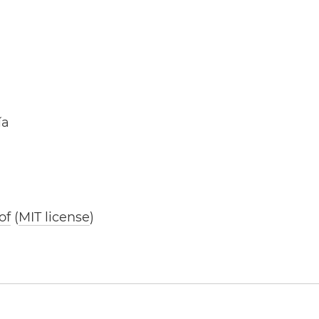
ía
of
(
MIT license
)