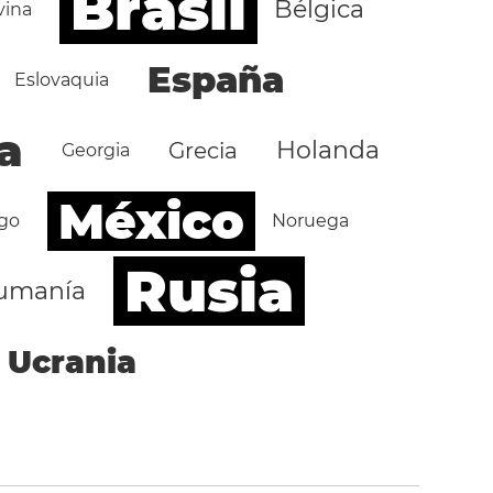
Brasil
Bélgica
vina
España
Eslovaquia
a
Holanda
Grecia
Georgia
México
go
Noruega
Rusia
umanía
Ucrania