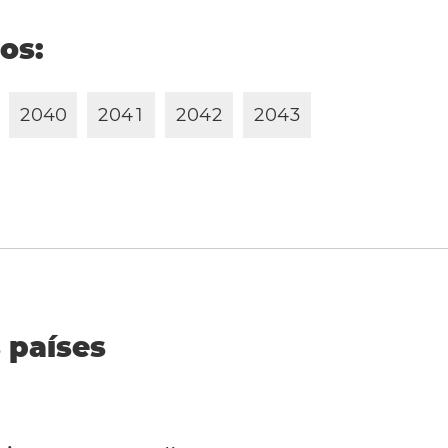
ños:
2
0
4
0
2
0
4
1
2
0
4
2
2
0
4
3
 países