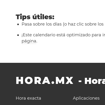
Tips útiles:
Pasa sobre los días (o haz clic sobre los
¡Este calendario está optimizado para i
página
.
HORA.MX
-
Hora
Hora exacta
Aplicaciones