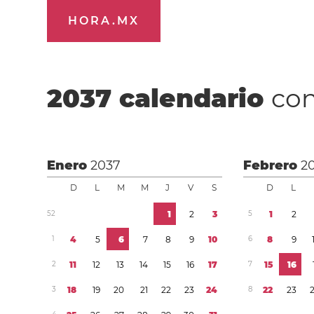
HORA.MX
2037
calendario
con
Enero
2037
Febrero
2
D
L
M
M
J
V
S
D
L
5
2
1
2
3
5
1
2
1
4
5
6
7
8
9
1
0
6
8
9
2
1
1
1
2
1
3
1
4
1
5
1
6
1
7
7
1
5
1
6
3
1
8
1
9
2
0
2
1
2
2
2
3
2
4
8
2
2
2
3