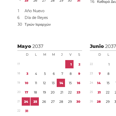
4
2
5
2
6
2
7
2
8
2
9
3
0
3
1
1
6
Καθαρά Δε
1
Año Nuevo
6
Día de Reyes
3
0
Τριών Ιεραρχών
Mayo
2037
Junio
203
D
L
M
M
J
V
S
D
L
1
7
1
2
2
2
1
1
8
3
4
5
6
7
8
9
2
3
7
8
1
9
1
0
1
1
1
2
1
3
1
4
1
5
1
6
2
4
1
4
1
5
2
0
1
7
1
8
1
9
2
0
2
1
2
2
2
3
2
5
2
1
2
2
2
1
2
4
2
5
2
6
2
7
2
8
2
9
3
0
2
6
2
8
2
9
2
2
3
1