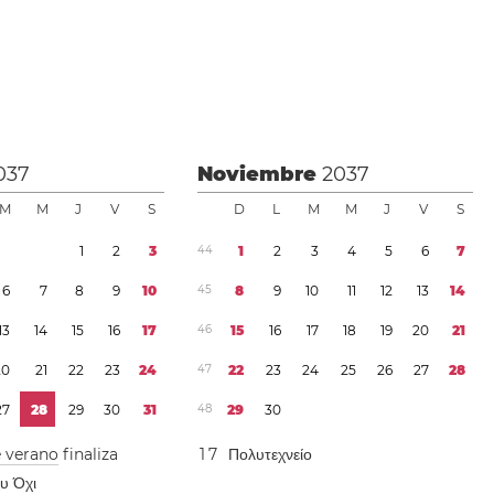
037
Noviembre
2037
M
M
J
V
S
D
L
M
M
J
V
S
1
2
3
4
4
1
2
3
4
5
6
7
6
7
8
9
1
0
4
5
8
9
1
0
1
1
1
2
1
3
1
4
1
3
1
4
1
5
1
6
1
7
4
6
1
5
1
6
1
7
1
8
1
9
2
0
2
1
2
0
2
1
2
2
2
3
2
4
4
7
2
2
2
3
2
4
2
5
2
6
2
7
2
8
2
7
2
8
2
9
3
0
3
1
4
8
2
9
3
0
e verano
finaliza
1
7
Πολυτεχνείο
ου Όχι