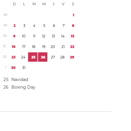
D
L
M
M
J
V
S
4
8
1
4
9
2
3
4
5
6
7
8
5
0
9
1
0
1
1
1
2
1
3
1
4
1
5
5
1
1
6
1
7
1
8
1
9
2
0
2
1
2
2
5
2
2
3
2
4
2
5
2
6
2
7
2
8
2
9
1
3
0
3
1
2
5
Navidad
2
6
Boxing Day