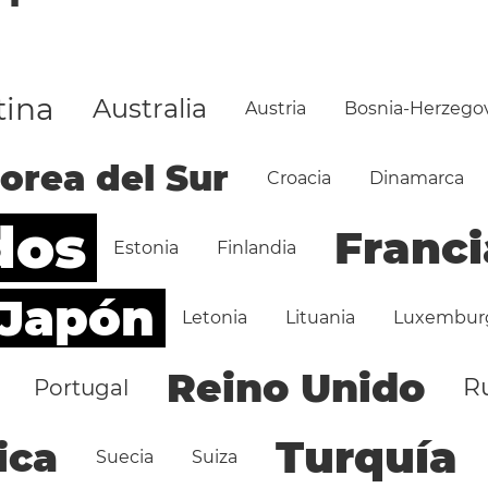
tina
Australia
Austria
Bosnia-Herzego
orea del Sur
Croacia
Dinamarca
dos
Franci
Estonia
Finlandia
Japón
Letonia
Lituania
Luxembur
Reino Unido
R
Portugal
Turquía
ica
Suecia
Suiza