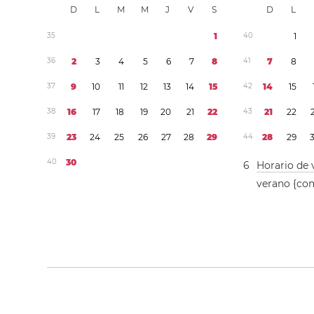
D
L
M
M
J
V
S
D
L
3
5
1
4
0
1
3
6
2
3
4
5
6
7
8
4
1
7
8
3
7
9
1
0
1
1
1
2
1
3
1
4
1
5
4
2
1
4
1
5
3
8
1
6
1
7
1
8
1
9
2
0
2
1
2
2
4
3
2
1
2
2
3
9
2
3
2
4
2
5
2
6
2
7
2
8
2
9
4
4
2
8
2
9
4
0
3
0
6
Horario de 
verano {co