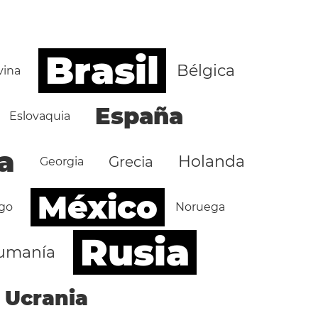
Brasil
Bélgica
vina
España
Eslovaquia
a
Holanda
Grecia
Georgia
México
go
Noruega
Rusia
umanía
Ucrania