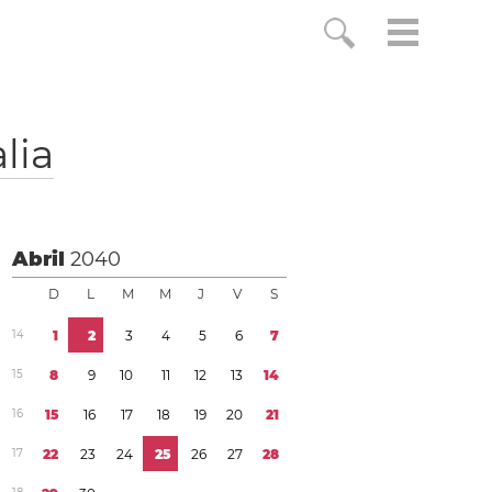
lia
Abril
2040
D
L
M
M
J
V
S
1
4
1
2
3
4
5
6
7
1
5
8
9
1
0
1
1
1
2
1
3
1
4
1
6
1
5
1
6
1
7
1
8
1
9
2
0
2
1
1
7
2
2
2
3
2
4
2
5
2
6
2
7
2
8