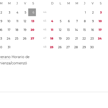
M
M
J
V
S
D
L
M
M
J
V
S
2
3
4
5
6
4
4
1
2
3
9
1
0
1
1
1
2
1
3
4
5
4
5
6
7
8
9
1
0
1
6
1
7
1
8
1
9
2
0
4
6
1
1
1
2
1
3
1
4
1
5
1
6
1
7
2
3
2
4
2
5
2
6
2
7
4
7
1
8
1
9
2
0
2
1
2
2
2
3
2
4
3
0
3
1
4
8
2
5
2
6
2
7
2
8
2
9
3
0
verano
Horario de
mienza/comenzó