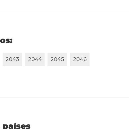
ños:
2
0
4
3
2
0
4
4
2
0
4
5
2
0
4
6
 países