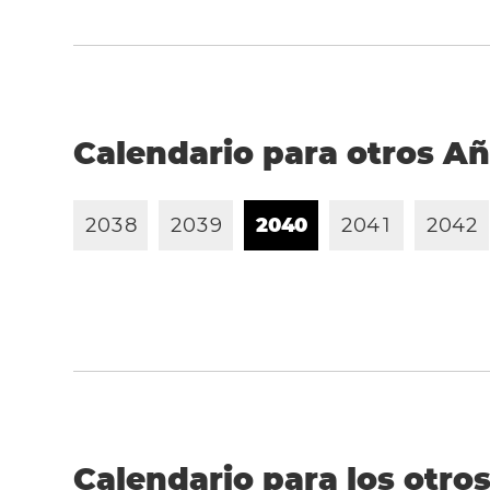
Calendario para otros A
2
0
3
8
2
0
3
9
2
0
4
0
2
0
4
1
2
0
4
2
Calendario para los otros