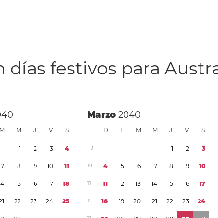
 días festivos para
Austra
040
Marzo
2040
M
M
J
V
S
D
L
M
M
J
V
S
1
2
3
4
9
1
2
3
7
8
9
1
0
1
1
1
0
4
5
6
7
8
9
1
0
1
4
1
5
1
6
1
7
1
8
1
1
1
1
1
2
1
3
1
4
1
5
1
6
1
7
2
1
2
2
2
3
2
4
2
5
1
2
1
8
1
9
2
0
2
1
2
2
2
3
2
4