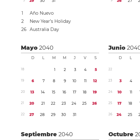
5
2
9
3
0
3
1
9
2
6
2
7
1
Año Nuevo
2
New Year’s Holiday
2
6
Australia Day
Mayo
2040
Junio
204
D
L
M
M
J
V
S
D
L
1
8
1
2
3
4
5
2
2
1
9
6
7
8
9
1
0
1
1
1
2
2
3
3
4
2
0
1
3
1
4
1
5
1
6
1
7
1
8
1
9
2
4
1
0
1
1
2
1
2
0
2
1
2
2
2
3
2
4
2
5
2
6
2
5
1
7
1
8
2
2
2
7
2
8
2
9
3
0
3
1
2
6
2
4
2
5
Septiembre
2040
Octubre
2