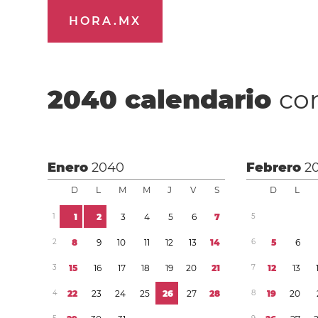
HORA.MX
2040
calendario
con
Enero
2040
Febrero
2
D
L
M
M
J
V
S
D
L
1
1
2
3
4
5
6
7
5
2
8
9
1
0
1
1
1
2
1
3
1
4
6
5
6
3
1
5
1
6
1
7
1
8
1
9
2
0
2
1
7
1
2
1
3
4
2
2
2
3
2
4
2
5
2
6
2
7
2
8
8
1
9
2
0