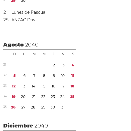
1
8
2
9
3
0
2
Lunes de Pascua
2
5
ANZAC Day
Agosto
2040
D
L
M
M
J
V
S
3
1
1
2
3
4
3
2
5
6
7
8
9
1
0
1
1
3
3
1
2
1
3
1
4
1
5
1
6
1
7
1
8
3
4
1
9
2
0
2
1
2
2
2
3
2
4
2
5
3
5
2
6
2
7
2
8
2
9
3
0
3
1
Diciembre
2040