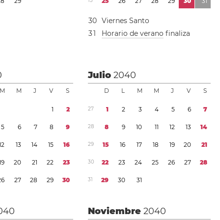
2
8
2
9
1
3
2
5
2
6
2
7
2
8
2
9
3
0
3
1
3
0
Viernes Santo
3
1
Horario de verano
finaliza
0
Julio
2040
M
M
J
V
S
D
L
M
M
J
V
S
1
2
2
7
1
2
3
4
5
6
7
5
6
7
8
9
2
8
8
9
1
0
1
1
1
2
1
3
1
4
1
2
1
3
1
4
1
5
1
6
2
9
1
5
1
6
1
7
1
8
1
9
2
0
2
1
1
9
2
0
2
1
2
2
2
3
3
0
2
2
2
3
2
4
2
5
2
6
2
7
2
8
2
6
2
7
2
8
2
9
3
0
3
1
2
9
3
0
3
1
040
Noviembre
2040