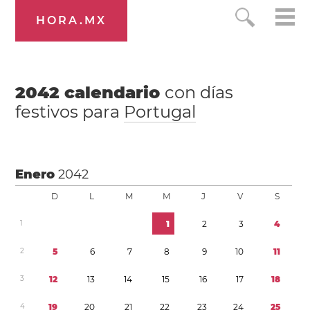
HORA.MX
2042
calendario
con días
festivos para
Portugal
Enero
2042
D
L
M
M
J
V
S
1
1
2
3
4
2
5
6
7
8
9
1
0
1
1
3
1
2
1
3
1
4
1
5
1
6
1
7
1
8
4
1
9
2
0
2
1
2
2
2
3
2
4
2
5