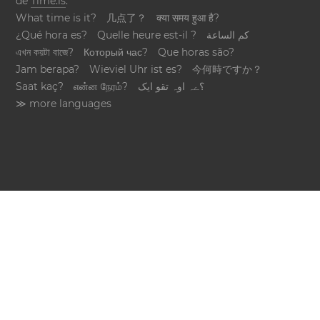
de
Time.is
.
What time is it?
几点了？
क्या समय हुआ है?
¿Qué hora es?
Quelle heure est-il ?
كم الساعة
এখন কয়টা বাজে?
Который час?
Que horas são?
Jam berapa?
Wieviel Uhr ist es?
今何時ですか？
Saat kaç?
என்ன நேரம்?
؟ےہ اوہ تقو ایک
≫ more languages