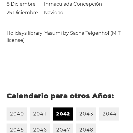
8 Diciembre
Inmaculada Concepción
25 Diciembre
Navidad
Holidays library:
Yasumi
by
Sacha Telgenhof
(
MIT
license
)
Calendario para otros Años:
2
0
4
0
2
0
4
1
2
0
4
2
2
0
4
3
2
0
4
4
2
0
4
5
2
0
4
6
2
0
4
7
2
0
4
8