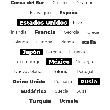
Corea del Sur
Croacia
Dinamarca
España
Eslovaquia
Estados Unidos
Estonia
Francia
Finlandia
Georgia
Grecia
Italia
Holanda
Hungría
Irlanda
Japón
Letonia
Lituania
México
Luxemburgo
Noruega
Polonia
Nueva Zelanda
Portugal
Rusia
Reino Unido
Rumanía
Sudáfrica
Suecia
Suiza
Turquía
Ucrania