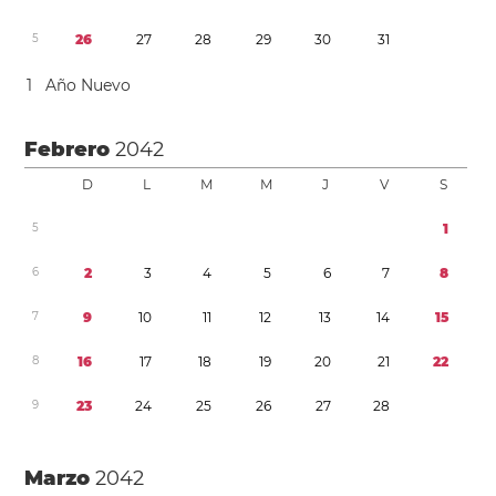
5
2
6
2
7
2
8
2
9
3
0
3
1
1
Año Nuevo
Febrero
2042
D
L
M
M
J
V
S
5
1
6
2
3
4
5
6
7
8
7
9
1
0
1
1
1
2
1
3
1
4
1
5
8
1
6
1
7
1
8
1
9
2
0
2
1
2
2
9
2
3
2
4
2
5
2
6
2
7
2
8
Marzo
2042