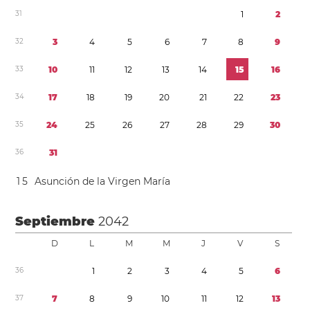
3
1
1
2
3
2
3
4
5
6
7
8
9
3
3
1
0
1
1
1
2
1
3
1
4
1
5
1
6
3
4
1
7
1
8
1
9
2
0
2
1
2
2
2
3
3
5
2
4
2
5
2
6
2
7
2
8
2
9
3
0
3
6
3
1
1
5
Asunción de la Virgen María
Septiembre
2042
D
L
M
M
J
V
S
3
6
1
2
3
4
5
6
3
7
7
8
9
1
0
1
1
1
2
1
3