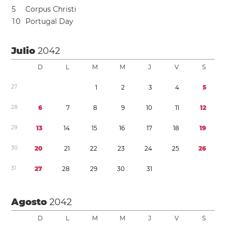
5
Corpus Christi
1
0
Portugal Day
Julio
2042
D
L
M
M
J
V
S
2
7
1
2
3
4
5
2
8
6
7
8
9
1
0
1
1
1
2
2
9
1
3
1
4
1
5
1
6
1
7
1
8
1
9
3
0
2
0
2
1
2
2
2
3
2
4
2
5
2
6
3
1
2
7
2
8
2
9
3
0
3
1
Agosto
2042
D
L
M
M
J
V
S