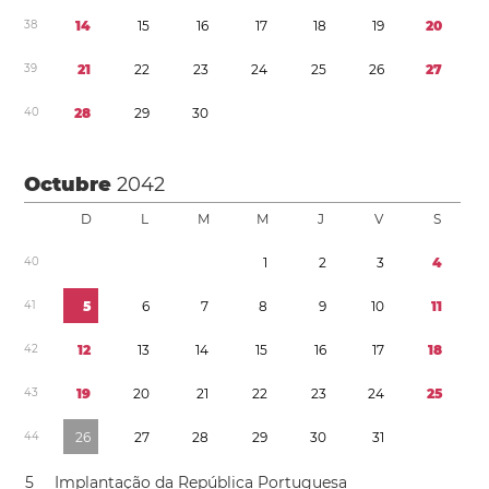
3
8
1
4
1
5
1
6
1
7
1
8
1
9
2
0
3
9
2
1
2
2
2
3
2
4
2
5
2
6
2
7
4
0
2
8
2
9
3
0
Octubre
2042
D
L
M
M
J
V
S
4
0
1
2
3
4
4
1
5
6
7
8
9
1
0
1
1
4
2
1
2
1
3
1
4
1
5
1
6
1
7
1
8
4
3
1
9
2
0
2
1
2
2
2
3
2
4
2
5
4
4
2
6
2
7
2
8
2
9
3
0
3
1
5
Implantação da República Portuguesa