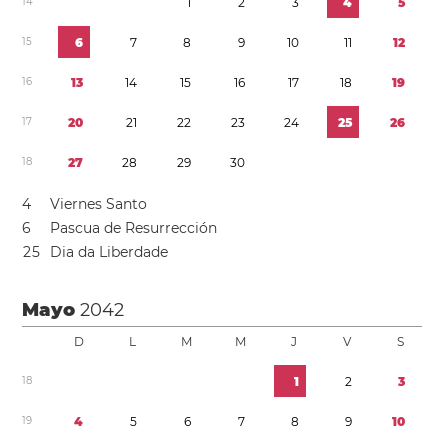
1
4
1
2
3
4
5
1
5
6
7
8
9
1
0
1
1
1
2
1
6
1
3
1
4
1
5
1
6
1
7
1
8
1
9
1
7
2
0
2
1
2
2
2
3
2
4
2
5
2
6
1
8
2
7
2
8
2
9
3
0
4
Viernes Santo
6
Pascua de Resurrección
2
5
Dia da Liberdade
Mayo
2042
D
L
M
M
J
V
S
1
8
1
2
3
1
9
4
5
6
7
8
9
1
0