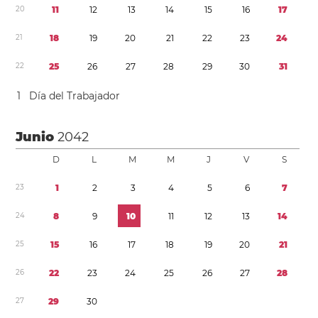
2
0
1
1
1
2
1
3
1
4
1
5
1
6
1
7
2
1
1
8
1
9
2
0
2
1
2
2
2
3
2
4
2
2
2
5
2
6
2
7
2
8
2
9
3
0
3
1
1
Día del Trabajador
Junio
2042
D
L
M
M
J
V
S
2
3
1
2
3
4
5
6
7
2
4
8
9
1
0
1
1
1
2
1
3
1
4
2
5
1
5
1
6
1
7
1
8
1
9
2
0
2
1
2
6
2
2
2
3
2
4
2
5
2
6
2
7
2
8
2
7
2
9
3
0