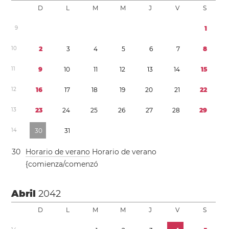
D
L
M
M
J
V
S
9
1
1
0
2
3
4
5
6
7
8
1
1
9
1
0
1
1
1
2
1
3
1
4
1
5
1
2
1
6
1
7
1
8
1
9
2
0
2
1
2
2
1
3
2
3
2
4
2
5
2
6
2
7
2
8
2
9
1
4
3
0
3
1
3
0
Horario de verano
Horario de verano
{comienza/comenzó
Abril
2042
D
L
M
M
J
V
S