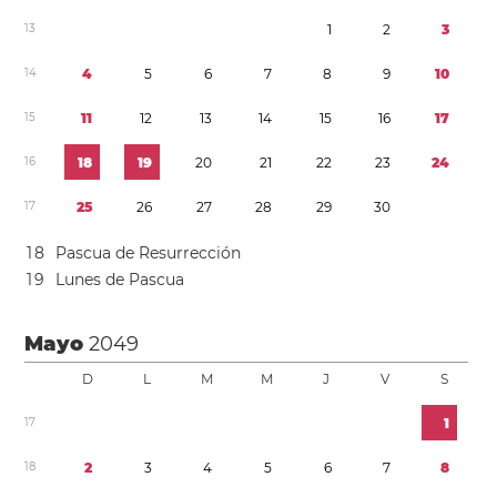
1
3
1
2
3
1
4
4
5
6
7
8
9
1
0
1
5
1
1
1
2
1
3
1
4
1
5
1
6
1
7
1
6
1
8
1
9
2
0
2
1
2
2
2
3
2
4
1
7
2
5
2
6
2
7
2
8
2
9
3
0
1
8
Pascua de Resurrección
1
9
Lunes de Pascua
Mayo
2049
D
L
M
M
J
V
S
1
7
1
1
8
2
3
4
5
6
7
8