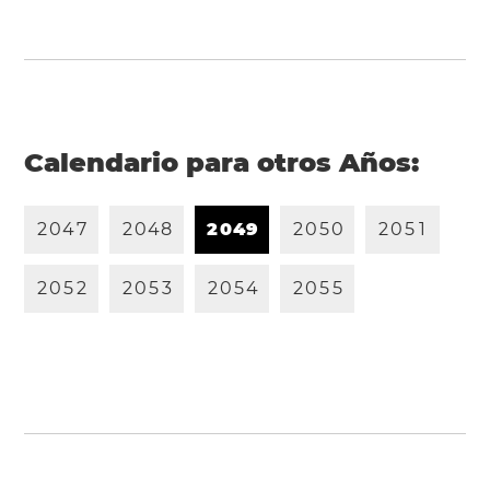
Calendario para otros Años:
2
0
4
7
2
0
4
8
2
0
4
9
2
0
5
0
2
0
5
1
2
0
5
2
2
0
5
3
2
0
5
4
2
0
5
5