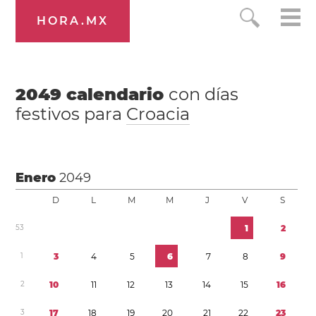
HORA.MX
2049
calendario
con días
festivos para
Croacia
Enero
2049
D
L
M
M
J
V
S
5
3
1
2
1
3
4
5
6
7
8
9
2
1
0
1
1
1
2
1
3
1
4
1
5
1
6
3
1
7
1
8
1
9
2
0
2
1
2
2
2
3