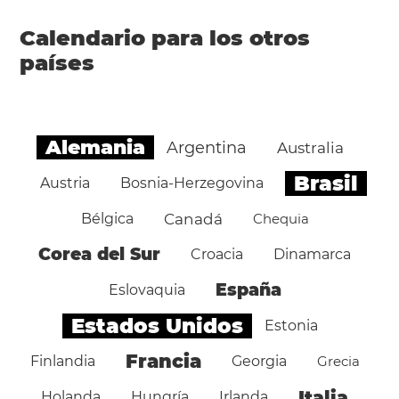
Calendario para los otros
países
Alemania
Argentina
Australia
Brasil
Austria
Bosnia-Herzegovina
Bélgica
Canadá
Chequia
Corea del Sur
Croacia
Dinamarca
España
Eslovaquia
Estados Unidos
Estonia
Francia
Finlandia
Georgia
Grecia
Italia
Holanda
Hungría
Irlanda