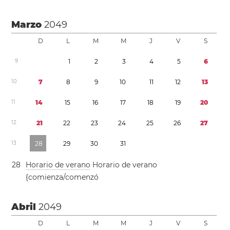
Marzo
2049
D
L
M
M
J
V
S
9
1
2
3
4
5
6
1
0
7
8
9
1
0
1
1
1
2
1
3
1
1
1
4
1
5
1
6
1
7
1
8
1
9
2
0
1
2
2
1
2
2
2
3
2
4
2
5
2
6
2
7
1
3
2
8
2
9
3
0
3
1
2
8
Horario de verano
Horario de verano
{comienza/comenzó
Abril
2049
D
L
M
M
J
V
S