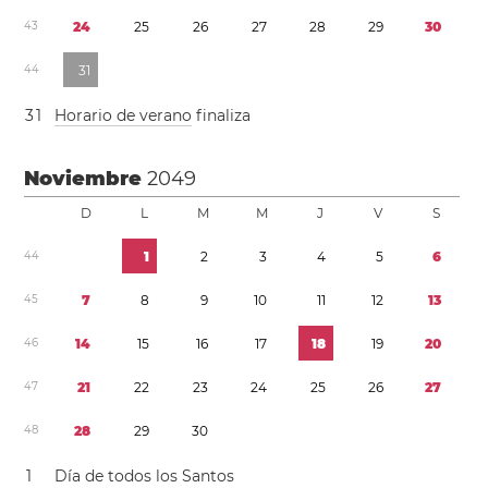
4
3
2
4
2
5
2
6
2
7
2
8
2
9
3
0
4
4
3
1
3
1
Horario de verano
finaliza
Noviembre
2049
D
L
M
M
J
V
S
4
4
1
2
3
4
5
6
4
5
7
8
9
1
0
1
1
1
2
1
3
4
6
1
4
1
5
1
6
1
7
1
8
1
9
2
0
4
7
2
1
2
2
2
3
2
4
2
5
2
6
2
7
4
8
2
8
2
9
3
0
1
Día de todos los Santos