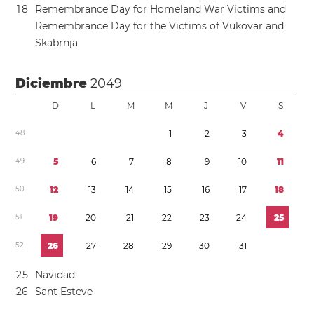
1
8
Remembrance Day for Homeland War Victims and
Remembrance Day for the Victims of Vukovar and
Skabrnja
Diciembre
2049
D
L
M
M
J
V
S
4
8
1
2
3
4
4
9
5
6
7
8
9
1
0
1
1
5
0
1
2
1
3
1
4
1
5
1
6
1
7
1
8
5
1
1
9
2
0
2
1
2
2
2
3
2
4
2
5
5
2
2
6
2
7
2
8
2
9
3
0
3
1
2
5
Navidad
2
6
Sant Esteve