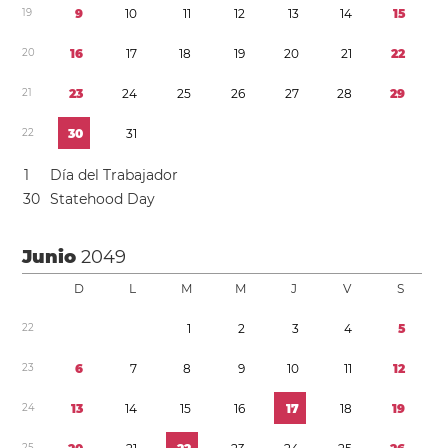
1
9
9
1
0
1
1
1
2
1
3
1
4
1
5
2
0
1
6
1
7
1
8
1
9
2
0
2
1
2
2
2
1
2
3
2
4
2
5
2
6
2
7
2
8
2
9
2
2
3
0
3
1
1
Día del Trabajador
3
0
Statehood Day
Junio
2049
D
L
M
M
J
V
S
2
2
1
2
3
4
5
2
3
6
7
8
9
1
0
1
1
1
2
2
4
1
3
1
4
1
5
1
6
1
7
1
8
1
9
2
5