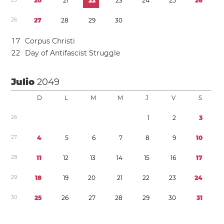
2
0
2
1
2
2
2
3
2
4
2
5
2
6
2
6
2
7
2
8
2
9
3
0
1
7
Corpus Christi
2
2
Day of Antifascist Struggle
Julio
2049
D
L
M
M
J
V
S
2
6
1
2
3
2
7
4
5
6
7
8
9
1
0
2
8
1
1
1
2
1
3
1
4
1
5
1
6
1
7
2
9
1
8
1
9
2
0
2
1
2
2
2
3
2
4
3
0
2
5
2
6
2
7
2
8
2
9
3
0
3
1