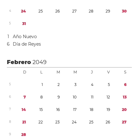
4
2
4
2
5
2
6
2
7
2
8
2
9
3
0
5
3
1
1
Año Nuevo
6
Día de Reyes
Febrero
2049
D
L
M
M
J
V
S
5
1
2
3
4
5
6
6
7
8
9
1
0
1
1
1
2
1
3
7
1
4
1
5
1
6
1
7
1
8
1
9
2
0
8
2
1
2
2
2
3
2
4
2
5
2
6
2
7
9
2
8