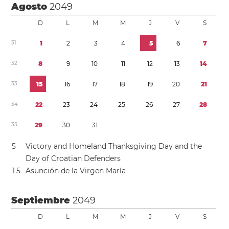
Agosto
2049
D
L
M
M
J
V
S
3
1
1
2
3
4
5
6
7
3
2
8
9
1
0
1
1
1
2
1
3
1
4
3
3
1
5
1
6
1
7
1
8
1
9
2
0
2
1
3
4
2
2
2
3
2
4
2
5
2
6
2
7
2
8
3
5
2
9
3
0
3
1
5
Victory and Homeland Thanksgiving Day and the
Day of Croatian Defenders
1
5
Asunción de la Virgen María
Septiembre
2049
D
L
M
M
J
V
S