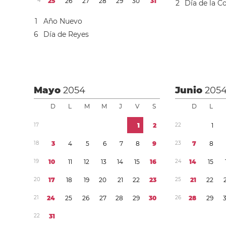
4
2
5
2
6
2
7
2
8
2
9
3
0
3
1
2
Día de la C
1
Año Nuevo
6
Día de Reyes
Mayo
2054
Junio
205
D
L
M
M
J
V
S
D
L
1
7
1
2
2
2
1
1
8
3
4
5
6
7
8
9
2
3
7
8
1
9
1
0
1
1
1
2
1
3
1
4
1
5
1
6
2
4
1
4
1
5
2
0
1
7
1
8
1
9
2
0
2
1
2
2
2
3
2
5
2
1
2
2
2
1
2
4
2
5
2
6
2
7
2
8
2
9
3
0
2
6
2
8
2
9
2
2
3
1