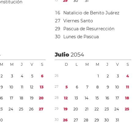
1
3
2
9
3
0
3
1
onstitución
1
6
Natalicio de Benito Juárez
2
7
Viernes Santo
2
9
Pascua de Resurrección
3
0
Lunes de Pascua
4
Julio
2054
M
M
J
V
S
D
L
M
M
J
V
S
2
3
4
5
6
2
6
1
2
3
4
9
1
0
1
1
1
2
1
3
2
7
5
6
7
8
9
1
0
1
1
1
6
1
7
1
8
1
9
2
0
2
8
1
2
1
3
1
4
1
5
1
6
1
7
1
8
2
3
2
4
2
5
2
6
2
7
2
9
1
9
2
0
2
1
2
2
2
3
2
4
2
5
3
0
3
0
2
6
2
7
2
8
2
9
3
0
3
1