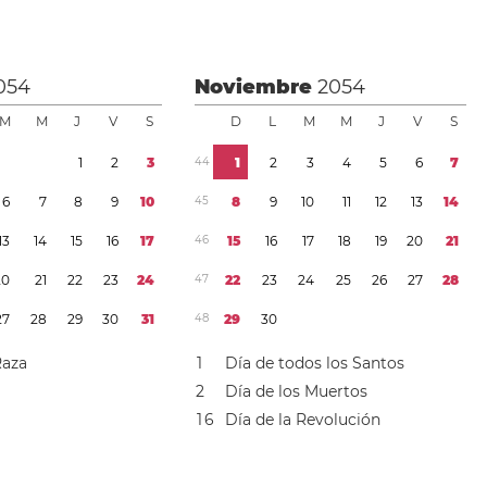
054
Noviembre
2054
M
M
J
V
S
D
L
M
M
J
V
S
1
2
3
4
4
1
2
3
4
5
6
7
6
7
8
9
1
0
4
5
8
9
1
0
1
1
1
2
1
3
1
4
1
3
1
4
1
5
1
6
1
7
4
6
1
5
1
6
1
7
1
8
1
9
2
0
2
1
2
0
2
1
2
2
2
3
2
4
4
7
2
2
2
3
2
4
2
5
2
6
2
7
2
8
2
7
2
8
2
9
3
0
3
1
4
8
2
9
3
0
Raza
1
Día de todos los Santos
2
Día de los Muertos
1
6
Día de la Revolución