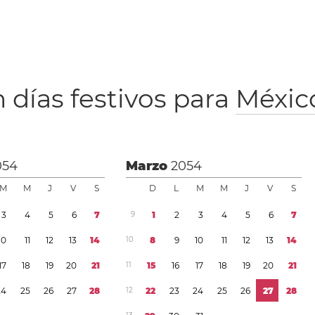
 días festivos para
Méxic
054
Marzo
2054
M
M
J
V
S
D
L
M
M
J
V
S
3
4
5
6
7
9
1
2
3
4
5
6
7
1
0
1
1
1
2
1
3
1
4
1
0
8
9
1
0
1
1
1
2
1
3
1
4
1
7
1
8
1
9
2
0
2
1
1
1
1
5
1
6
1
7
1
8
1
9
2
0
2
1
2
4
2
5
2
6
2
7
2
8
1
2
2
2
2
3
2
4
2
5
2
6
2
7
2
8