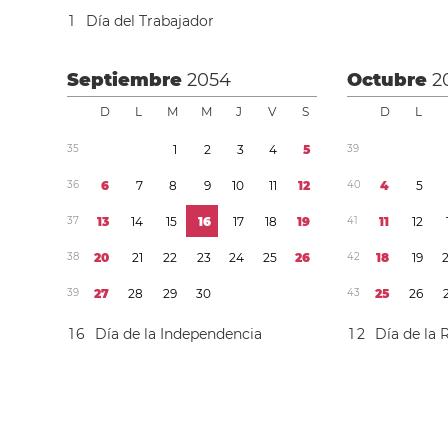
1
Día del Trabajador
Septiembre
2054
Octubre
2
D
L
M
M
J
V
S
D
L
3
5
1
2
3
4
5
3
9
3
6
6
7
8
9
1
0
1
1
1
2
4
0
4
5
3
7
1
3
1
4
1
5
1
6
1
7
1
8
1
9
4
1
1
1
1
2
3
8
2
0
2
1
2
2
2
3
2
4
2
5
2
6
4
2
1
8
1
9
3
9
2
7
2
8
2
9
3
0
4
3
2
5
2
6
1
6
Día de la Independencia
1
2
Día de la 