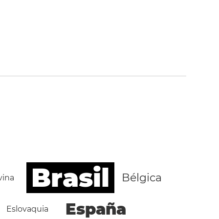
Brasil
Bélgica
vina
España
Eslovaquia