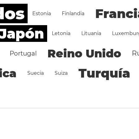
dos
Franci
Estonia
Finlandia
Japón
Letonia
Lituania
Luxembur
Reino Unido
R
Portugal
Turquía
ica
Suecia
Suiza