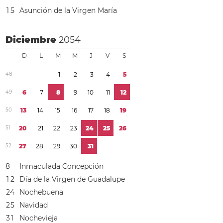
1
5
Asunción de la Virgen María
Diciembre
2054
D
L
M
M
J
V
S
4
8
1
2
3
4
5
4
9
6
7
8
9
1
0
1
1
1
2
5
0
1
3
1
4
1
5
1
6
1
7
1
8
1
9
5
1
2
0
2
1
2
2
2
3
2
4
2
5
2
6
5
2
2
7
2
8
2
9
3
0
3
1
8
Inmaculada Concepción
1
2
Día de la Virgen de Guadalupe
2
4
Nochebuena
2
5
Navidad
3
1
Nochevieja