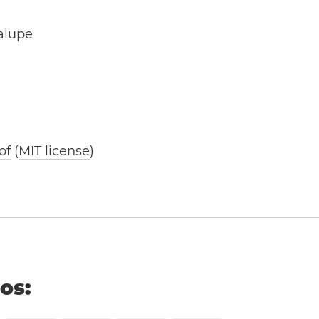
alupe
of
(
MIT license
)
ños: