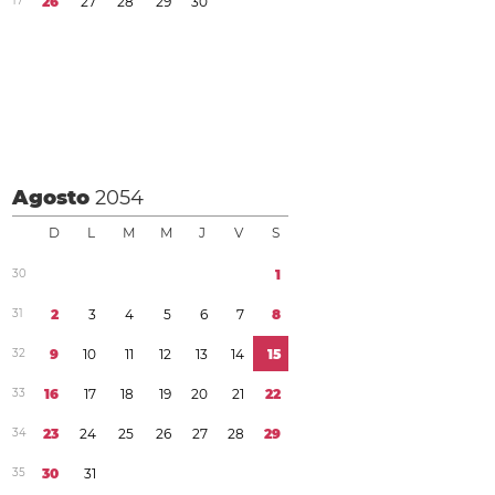
1
7
2
6
2
7
2
8
2
9
3
0
Agosto
2054
D
L
M
M
J
V
S
3
0
1
3
1
2
3
4
5
6
7
8
3
2
9
1
0
1
1
1
2
1
3
1
4
1
5
3
3
1
6
1
7
1
8
1
9
2
0
2
1
2
2
3
4
2
3
2
4
2
5
2
6
2
7
2
8
2
9
3
5
3
0
3
1