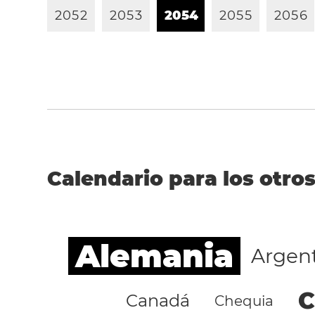
2
0
5
2
2
0
5
3
2
0
5
4
2
0
5
5
2
0
5
6
Calendario para los otros
Alemania
Argen
C
Canadá
Chequia