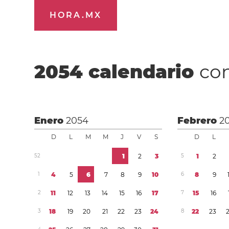
HORA.MX
2054
calendario
con
Enero
2054
Febrero
2
D
L
M
M
J
V
S
D
L
5
2
1
2
3
5
1
2
1
4
5
6
7
8
9
1
0
6
8
9
2
1
1
1
2
1
3
1
4
1
5
1
6
1
7
7
1
5
1
6
3
1
8
1
9
2
0
2
1
2
2
2
3
2
4
8
2
2
2
3