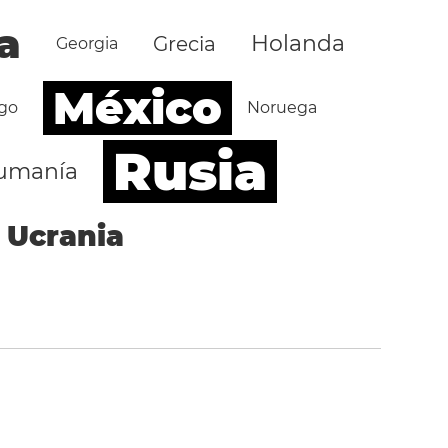
a
Holanda
Grecia
Georgia
México
go
Noruega
Rusia
umanía
Ucrania