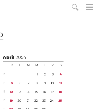
o
Abril
2054
D
L
M
M
J
V
S
1
3
1
2
3
4
1
4
5
6
7
8
9
1
0
1
1
1
5
1
2
1
3
1
4
1
5
1
6
1
7
1
8
1
6
1
9
2
0
2
1
2
2
2
3
2
4
2
5