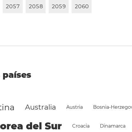
2
0
5
7
2
0
5
8
2
0
5
9
2
0
6
0
 países
tina
Australia
Austria
Bosnia-Herzego
orea del Sur
Croacia
Dinamarca