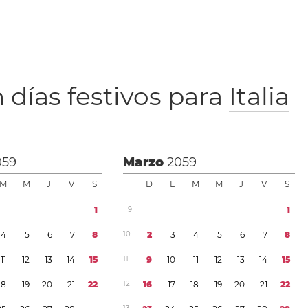
 días festivos para
Italia
059
Marzo
2059
M
M
J
V
S
D
L
M
M
J
V
S
1
9
1
4
5
6
7
8
1
0
2
3
4
5
6
7
8
1
1
1
2
1
3
1
4
1
5
1
1
9
1
0
1
1
1
2
1
3
1
4
1
5
1
8
1
9
2
0
2
1
2
2
1
2
1
6
1
7
1
8
1
9
2
0
2
1
2
2