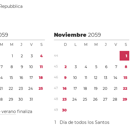
 Repubblica
059
Noviembre
2059
M
M
J
V
S
D
L
M
M
J
V
S
1
2
3
4
4
4
1
7
8
9
1
0
1
1
4
5
2
3
4
5
6
7
8
1
4
1
5
1
6
1
7
1
8
4
6
9
1
0
1
1
1
2
1
3
1
4
1
5
2
1
2
2
2
3
2
4
2
5
4
7
1
6
1
7
1
8
1
9
2
0
2
1
2
2
2
8
2
9
3
0
3
1
4
8
2
3
2
4
2
5
2
6
2
7
2
8
2
9
4
9
3
0
e verano
finaliza
1
Día de todos los Santos