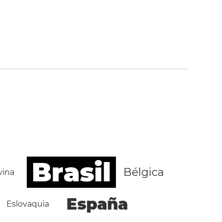
Brasil
Bélgica
vina
España
Eslovaquia