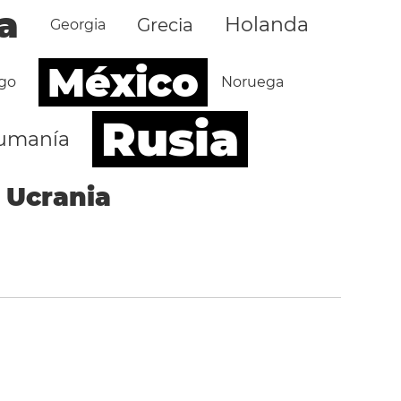
a
Holanda
Grecia
Georgia
México
go
Noruega
Rusia
umanía
Ucrania