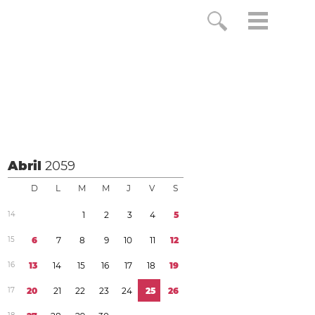
Abril
2059
D
L
M
M
J
V
S
1
4
1
2
3
4
5
1
5
6
7
8
9
1
0
1
1
1
2
1
6
1
3
1
4
1
5
1
6
1
7
1
8
1
9
1
7
2
0
2
1
2
2
2
3
2
4
2
5
2
6