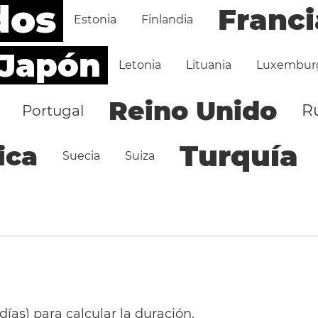
dos
Franci
Estonia
Finlandia
Japón
Letonia
Lituania
Luxembur
Reino Unido
R
Portugal
Turquía
ica
Suecia
Suiza
 días) para calcular la duración.