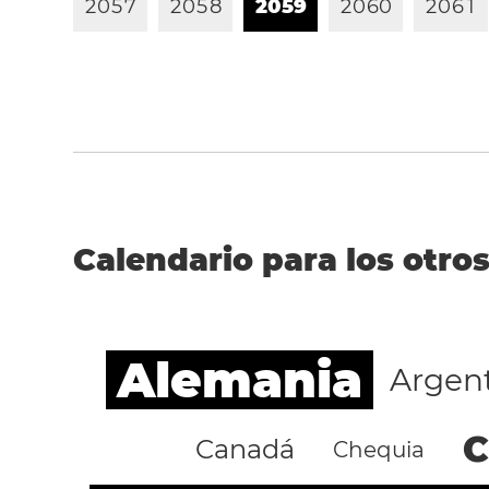
2
0
5
7
2
0
5
8
2
0
5
9
2
0
6
0
2
0
6
1
Calendario para los otros
Alemania
Argen
C
Canadá
Chequia