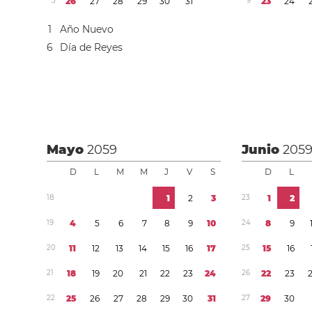
5
2
6
2
7
2
8
2
9
3
0
3
1
9
2
3
2
4
1
Año Nuevo
6
Día de Reyes
Mayo
2059
Junio
205
D
L
M
M
J
V
S
D
L
1
8
1
2
3
2
3
1
2
1
9
4
5
6
7
8
9
1
0
2
4
8
9
2
0
1
1
1
2
1
3
1
4
1
5
1
6
1
7
2
5
1
5
1
6
2
1
1
8
1
9
2
0
2
1
2
2
2
3
2
4
2
6
2
2
2
3
2
2
2
5
2
6
2
7
2
8
2
9
3
0
3
1
2
7
2
9
3
0