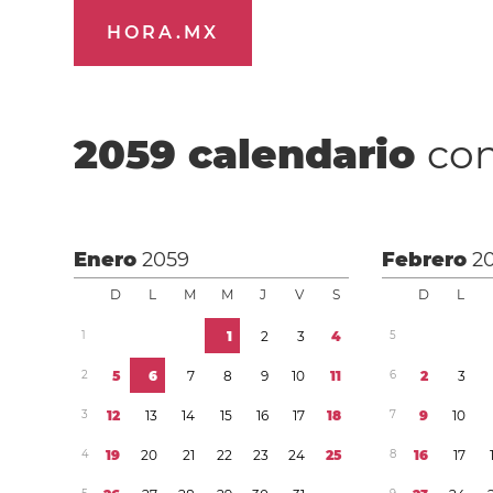
HORA.MX
2059
calendario
con
Enero
2059
Febrero
2
D
L
M
M
J
V
S
D
L
1
1
2
3
4
5
2
5
6
7
8
9
1
0
1
1
6
2
3
3
1
2
1
3
1
4
1
5
1
6
1
7
1
8
7
9
1
0
4
1
9
2
0
2
1
2
2
2
3
2
4
2
5
8
1
6
1
7