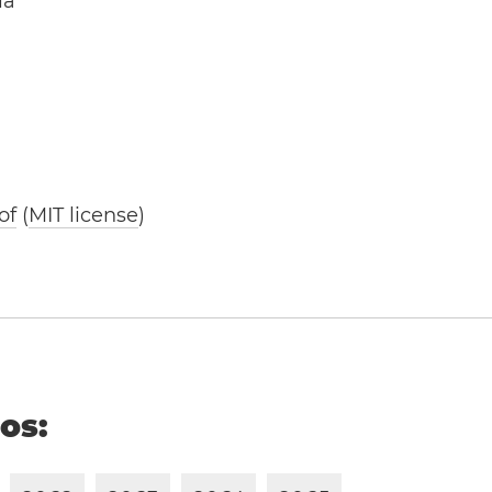
ía
of
(
MIT license
)
ños: