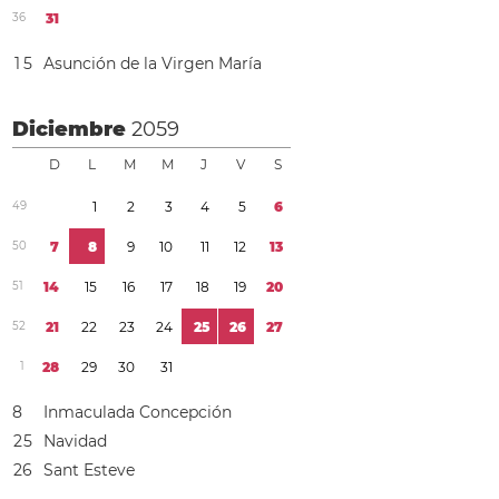
3
6
3
1
1
5
Asunción de la Virgen María
Diciembre
2059
D
L
M
M
J
V
S
4
9
1
2
3
4
5
6
5
0
7
8
9
1
0
1
1
1
2
1
3
5
1
1
4
1
5
1
6
1
7
1
8
1
9
2
0
5
2
2
1
2
2
2
3
2
4
2
5
2
6
2
7
1
2
8
2
9
3
0
3
1
8
Inmaculada Concepción
2
5
Navidad
2
6
Sant Esteve