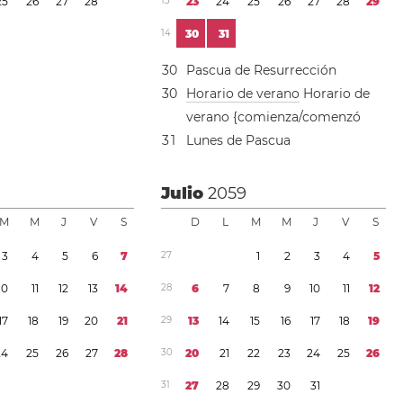
2
5
2
6
2
7
2
8
1
3
2
3
2
4
2
5
2
6
2
7
2
8
2
9
1
4
3
0
3
1
3
0
Pascua de Resurrección
3
0
Horario de verano
Horario de
verano {comienza/comenzó
3
1
Lunes de Pascua
9
Julio
2059
M
M
J
V
S
D
L
M
M
J
V
S
3
4
5
6
7
2
7
1
2
3
4
5
1
0
1
1
1
2
1
3
1
4
2
8
6
7
8
9
1
0
1
1
1
2
1
7
1
8
1
9
2
0
2
1
2
9
1
3
1
4
1
5
1
6
1
7
1
8
1
9
2
4
2
5
2
6
2
7
2
8
3
0
2
0
2
1
2
2
2
3
2
4
2
5
2
6
3
1
2
7
2
8
2
9
3
0
3
1