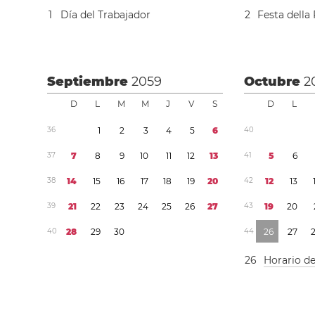
1
Día del Trabajador
2
Festa della
Septiembre
2059
Octubre
2
D
L
M
M
J
V
S
D
L
3
6
1
2
3
4
5
6
4
0
3
7
7
8
9
1
0
1
1
1
2
1
3
4
1
5
6
3
8
1
4
1
5
1
6
1
7
1
8
1
9
2
0
4
2
1
2
1
3
3
9
2
1
2
2
2
3
2
4
2
5
2
6
2
7
4
3
1
9
2
0
4
0
2
8
2
9
3
0
4
4
2
6
2
7
2
6
Horario d