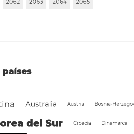
2
0
6
2
2
0
6
3
2
0
6
4
2
0
6
5
 países
tina
Australia
Austria
Bosnia-Herzego
orea del Sur
Croacia
Dinamarca