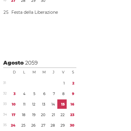
1
8
2
7
2
8
2
9
3
0
2
5
Festa della Liberazione
Agosto
2059
D
L
M
M
J
V
S
3
1
1
2
3
2
3
4
5
6
7
8
9
3
3
1
0
1
1
1
2
1
3
1
4
1
5
1
6
3
4
1
7
1
8
1
9
2
0
2
1
2
2
2
3
3
5
2
4
2
5
2
6
2
7
2
8
2
9
3
0