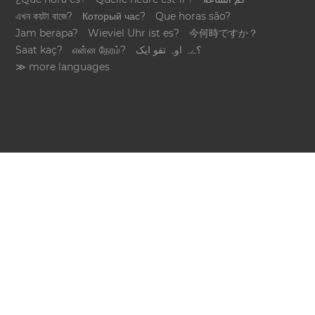
এখন কয়টা বাজে?
Который час?
Que horas são?
Jam berapa?
Wieviel Uhr ist es?
今何時ですか？
Saat kaç?
என்ன நேரம்?
؟ےہ اوہ تقو ایک
≫ more languages