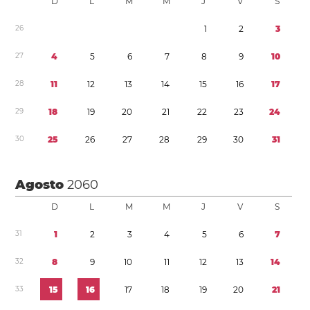
D
L
M
M
J
V
S
2
6
1
2
3
2
7
4
5
6
7
8
9
1
0
2
8
1
1
1
2
1
3
1
4
1
5
1
6
1
7
2
9
1
8
1
9
2
0
2
1
2
2
2
3
2
4
3
0
2
5
2
6
2
7
2
8
2
9
3
0
3
1
Agosto
2060
D
L
M
M
J
V
S
3
1
1
2
3
4
5
6
7
3
2
8
9
1
0
1
1
1
2
1
3
1
4
3
3
1
5
1
6
1
7
1
8
1
9
2
0
2
1