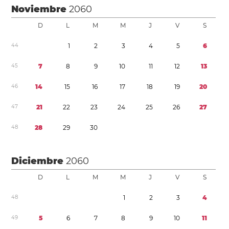
Noviembre
2060
D
L
M
M
J
V
S
4
4
1
2
3
4
5
6
4
5
7
8
9
1
0
1
1
1
2
1
3
4
6
1
4
1
5
1
6
1
7
1
8
1
9
2
0
4
7
2
1
2
2
2
3
2
4
2
5
2
6
2
7
4
8
2
8
2
9
3
0
Diciembre
2060
D
L
M
M
J
V
S
4
8
1
2
3
4
4
9
5
6
7
8
9
1
0
1
1