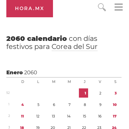
HORA.MX
2060
calendario
con días
festivos para
Corea del Sur
Enero
2060
D
L
M
M
J
V
S
5
2
1
2
3
1
4
5
6
7
8
9
1
0
2
1
1
1
2
1
3
1
4
1
5
1
6
1
7
3
1
8
1
9
2
0
2
1
2
2
2
3
2
4