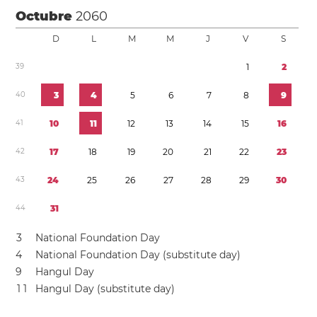
Octubre
2060
D
L
M
M
J
V
S
3
9
1
2
4
0
3
4
5
6
7
8
9
4
1
1
0
1
1
1
2
1
3
1
4
1
5
1
6
4
2
1
7
1
8
1
9
2
0
2
1
2
2
2
3
4
3
2
4
2
5
2
6
2
7
2
8
2
9
3
0
4
4
3
1
3
National Foundation Day
4
National Foundation Day (substitute day)
9
Hangul Day
1
1
Hangul Day (substitute day)