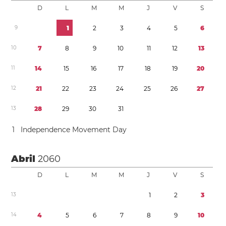
D
L
M
M
J
V
S
9
1
2
3
4
5
6
1
0
7
8
9
1
0
1
1
1
2
1
3
1
1
1
4
1
5
1
6
1
7
1
8
1
9
2
0
1
2
2
1
2
2
2
3
2
4
2
5
2
6
2
7
1
3
2
8
2
9
3
0
3
1
1
Independence Movement Day
Abril
2060
D
L
M
M
J
V
S
1
3
1
2
3
1
4
4
5
6
7
8
9
1
0