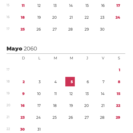
1
5
1
1
1
2
1
3
1
4
1
5
1
6
1
7
1
6
1
8
1
9
2
0
2
1
2
2
2
3
2
4
1
7
2
5
2
6
2
7
2
8
2
9
3
0
Mayo
2060
D
L
M
M
J
V
S
1
7
1
1
8
2
3
4
5
6
7
8
1
9
9
1
0
1
1
1
2
1
3
1
4
1
5
2
0
1
6
1
7
1
8
1
9
2
0
2
1
2
2
2
1
2
3
2
4
2
5
2
6
2
7
2
8
2
9
2
2
3
0
3
1