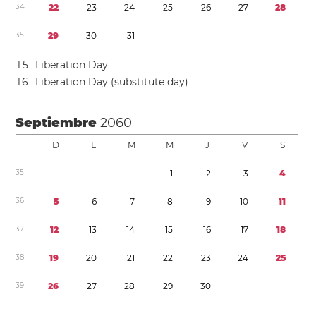
3
4
2
2
2
3
2
4
2
5
2
6
2
7
2
8
3
5
2
9
3
0
3
1
1
5
Liberation Day
1
6
Liberation Day (substitute day)
Septiembre
2060
D
L
M
M
J
V
S
3
5
1
2
3
4
3
6
5
6
7
8
9
1
0
1
1
3
7
1
2
1
3
1
4
1
5
1
6
1
7
1
8
3
8
1
9
2
0
2
1
2
2
2
3
2
4
2
5
3
9
2
6
2
7
2
8
2
9
3
0