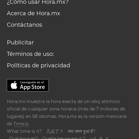
¿Cómo usar Hora.mx?
Acerca de Hora.mx
Contáctanos
Publicitar
Términos de uso:
Políticas de privacidad
Hora.mx muestra la hora exacta de un reloj atómico
oficial de cualquier zona horaria (más de 7 millones de
lugares) en 58 idiomas. Hora.mx es la versión mexicana
de
Time.is
.
What time is it?
几点了？
क्या समय हुआ है?
¿Qué hora es?
Quelle heure est-il ?
كم الساعة