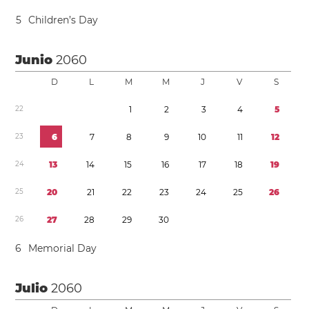
5
Children’s Day
Junio
2060
D
L
M
M
J
V
S
2
2
1
2
3
4
5
2
3
6
7
8
9
1
0
1
1
1
2
2
4
1
3
1
4
1
5
1
6
1
7
1
8
1
9
2
5
2
0
2
1
2
2
2
3
2
4
2
5
2
6
2
6
2
7
2
8
2
9
3
0
6
Memorial Day
Julio
2060