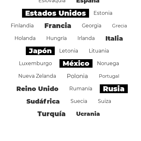
España
Eslovaquia
Estados Unidos
Estonia
Francia
Finlandia
Georgia
Grecia
Italia
Holanda
Hungría
Irlanda
Japón
Letonia
Lituania
México
Luxemburgo
Noruega
Polonia
Nueva Zelanda
Portugal
Rusia
Reino Unido
Rumanía
Sudáfrica
Suecia
Suiza
Turquía
Ucrania