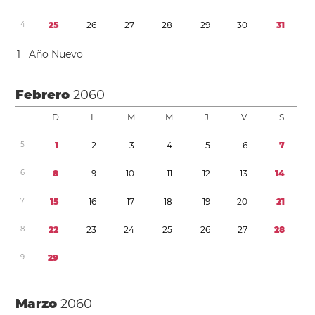
4
2
5
2
6
2
7
2
8
2
9
3
0
3
1
1
Año Nuevo
Febrero
2060
D
L
M
M
J
V
S
5
1
2
3
4
5
6
7
6
8
9
1
0
1
1
1
2
1
3
1
4
7
1
5
1
6
1
7
1
8
1
9
2
0
2
1
8
2
2
2
3
2
4
2
5
2
6
2
7
2
8
9
2
9
Marzo
2060