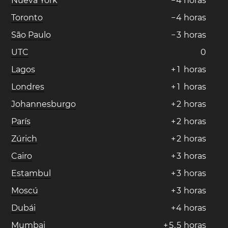
Nueva York
−
4
horas
Toronto
−
4
horas
São Paulo
−
3
horas
UTC
0
Lagos
+
1
horas
Londres
+
1
horas
Johannesburgo
+
2
horas
París
+
2
horas
Zúrich
+
2
horas
Cairo
+
3
horas
Estambul
+
3
horas
Moscú
+
3
horas
Dubái
+
4
horas
Mumbai
+
5
,
5
horas