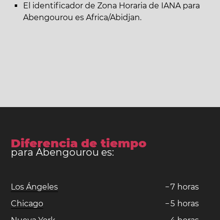
El identificador de Zona Horaria de IANA para
Abengourou es Africa/Abidjan.
Diferencia de tiempo
para Abengourou es:
Los Ángeles
−
7
horas
Chicago
−
5
horas