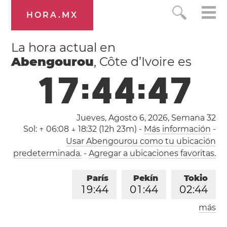
HORA.MX
La hora actual en
Abengourou
, Côte d’Ivoire es
1
7
:
4
4
:
4
8
Jueves, Agosto 6, 2026,
Semana 32
Sol:
↑ 06:08 ↓ 18:32 (12h 23m)
-
Más información
-
Usar Abengourou como tu ubicación
predeterminada.
-
Agregar a ubicaciones favoritas.
París
Pekín
Tokio
1
9
:
4
4
0
1
:
4
4
0
2
:
4
4
más
Los Ángeles
Londres
1
0
:
4
4
1
8
:
4
4