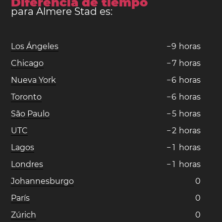
Diferencia de tiempo
para Almere Stad es:
Los Ángeles
−
9
horas
Chicago
−
7
horas
Nueva York
−
6
horas
Toronto
−
6
horas
São Paulo
−
5
horas
UTC
−
2
horas
Lagos
−
1
horas
Londres
−
1
horas
Johannesburgo
0
París
0
Zúrich
0