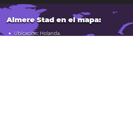
Almere Stad en el mapa:
Ubicación: Holanda.
Latitud: 52,37. Longitud: 5,21
Población: 176.000
Abrir Almere Stad en Google Maps