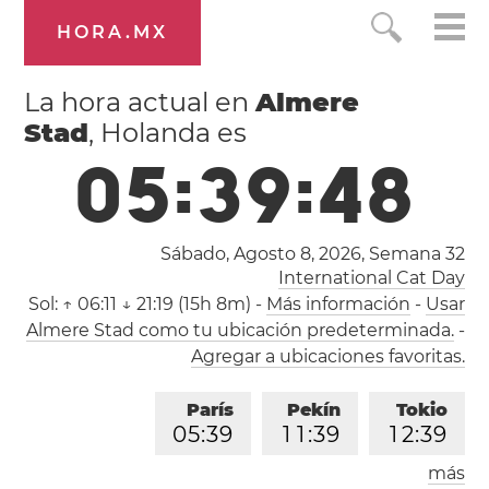
HORA.MX
La hora actual en
Almere
Stad
, Holanda es
0
5
:
3
9
:
4
8
Sábado, Agosto 8, 2026,
Semana 32
International Cat Day
Sol:
↑ 06:11 ↓ 21:19 (15h 8m)
-
Más información
-
Usar
Almere Stad como tu ubicación predeterminada.
-
Agregar a ubicaciones favoritas.
París
Pekín
Tokio
0
5
:
3
9
1
1
:
3
9
1
2
:
3
9
más
Los Ángeles
Londres