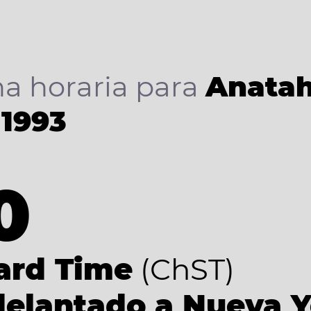
a horaria para
Anatah
 1993
0
ard Time
(ChST)
delantado a Nueva 