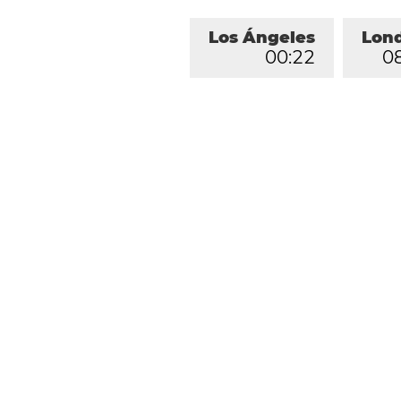
Los Ángeles
Lon
0
0
:
2
2
0