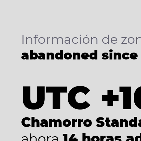
Información de zon
abandoned since
UTC +1
Chamorro Stand
ahora
14 horas a