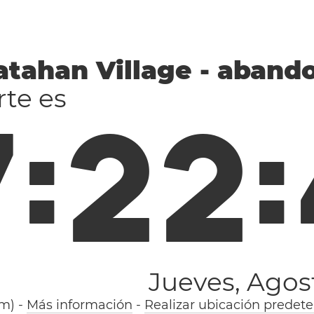
tahan Village - aband
rte es
7
:
2
2
:
Jueves, Agos
8m)
-
Más información
-
Realizar ubicación predet