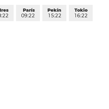
dres
París
Pekín
Tokio
8
:
2
2
0
9
:
2
2
1
5
:
2
2
1
6
:
2
2