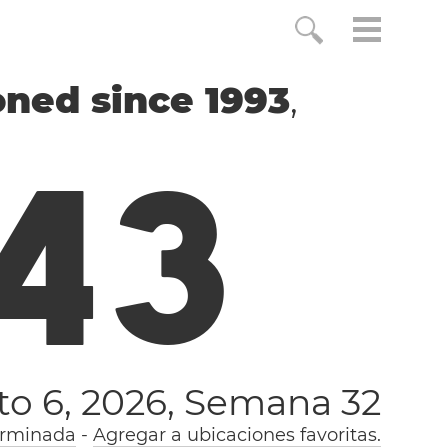
oned since 1993
,
4
4
to 6, 2026,
Semana 32
erminada
-
Agregar a ubicaciones favoritas.