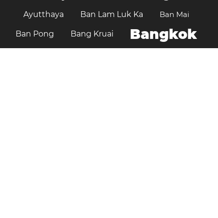
Ayutthaya
Ban Lam Luk Ka
Ban Mai
Bangkok
Ban Pong
Bang Kruai
Chaiyaphum
Changwat Sara Buri
Chiang Mai
Chanthaburi
Chon Buri
Chiang Rai
Chumphon
Hat Yai
Kalasin
Kamphaeng Phet
Khlong Luang
Kanchanaburi
Khon Kaen
Klaeng
Krathum Baen
Lampang
Lopburi
Mueang Samut Prakan
Nakhon Pathom