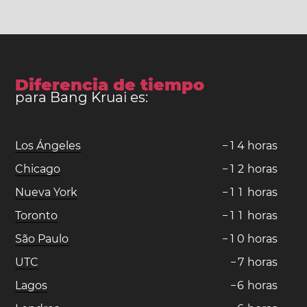
Diferencia de tiempo
para Bang Kruai es:
Los Ángeles
−
1
4
horas
Chicago
−
1
2
horas
Nueva York
−
1
1
horas
Toronto
−
1
1
horas
São Paulo
−
1
0
horas
UTC
−
7
horas
Lagos
−
6
horas