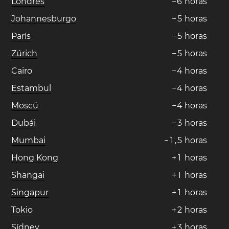
Londres
−
6
horas
Johannesburgo
−
5
horas
París
−
5
horas
Zúrich
−
5
horas
Cairo
−
4
horas
Estambul
−
4
horas
Moscú
−
4
horas
Dubái
−
3
horas
Mumbai
−
1
,
5
horas
Hong Kong
+
1
horas
Shangai
+
1
horas
Singapur
+
1
horas
Tokio
+
2
horas
Sídney
+
3
horas