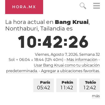
HORA.MX
La hora actual en
Bang Kruai
,
Nonthaburi, Tailandia es
1
0
:
4
2
:
2
7
Viernes, Agosto 7, 2026,
Semana 32
Sol:
↑ 06:04 ↓ 18:44 (12h 40m)
-
Más información
-
Usar Bang Kruai como tu ubicación
predeterminada.
-
Agregar a ubicaciones favoritas.
París
Pekín
Tokio
0
5
:
4
2
1
1
:
4
2
1
2
:
4
2
más
Los Ángeles
Londres
2
0
:
4
2
0
4
:
4
2