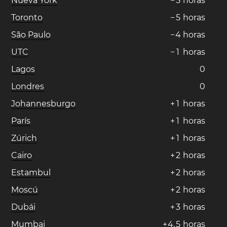
Nueva York
−
5
horas
Toronto
−
5
horas
São Paulo
−
4
horas
UTC
−
1
horas
Lagos
0
Londres
0
Johannesburgo
+
1
horas
París
+
1
horas
Zúrich
+
1
horas
Cairo
+
2
horas
Estambul
+
2
horas
Moscú
+
2
horas
Dubái
+
3
horas
Mumbai
+
4
,
5
horas