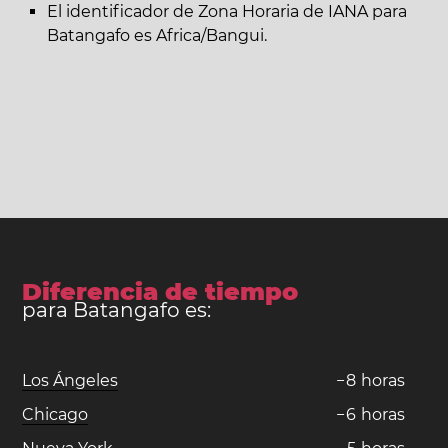
El identificador de Zona Horaria de IANA para
Batangafo es Africa/Bangui.
Diferencia de tiempo
para Batangafo es:
Los Ángeles
−
8
horas
Chicago
−
6
horas