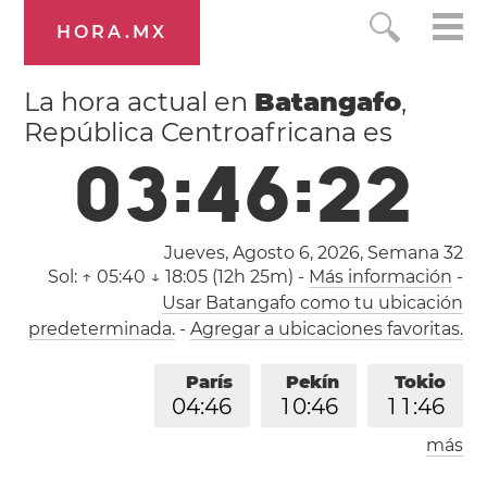
HORA.MX
La hora actual en
Batangafo
,
República Centroafricana es
0
3
:
4
6
:
2
3
Jueves, Agosto 6, 2026,
Semana 32
Sol:
↑ 05:40 ↓ 18:05 (12h 25m)
-
Más información
-
Usar Batangafo como tu ubicación
predeterminada.
-
Agregar a ubicaciones favoritas.
París
Pekín
Tokio
0
4
:
4
6
1
0
:
4
6
1
1
:
4
6
más
Los Ángeles
Londres
1
9
:
4
6
0
3
:
4
6