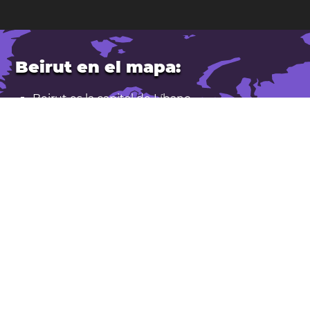
Beirut en el mapa:
Beirut es la capital de
Líbano
.
Latitud: 33,89. Longitud: 35,50
Población: 1.916.000
Abrir Beirut en Google Maps