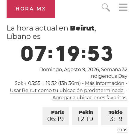
HORA.MX
La hora actual en
Beirut
,
Líbano es
0
7
:
1
9
:
5
4
Domingo, Agosto 9, 2026,
Semana 32
Indigenous Day
Sol:
↑ 05:55 ↓ 19:32 (13h 36m)
-
Más información
-
Usar Beirut como tu ubicación predeterminada.
-
Agregar a ubicaciones favoritas.
París
Pekín
Tokio
0
6
:
1
9
1
2
:
1
9
1
3
:
1
9
más
Los Ángeles
Londres