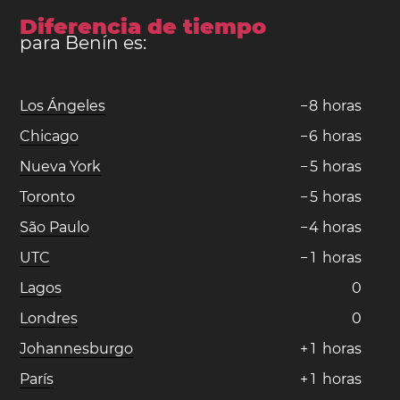
Diferencia de tiempo
para Benín es:
Los Ángeles
−
8
horas
Chicago
−
6
horas
Nueva York
−
5
horas
Toronto
−
5
horas
São Paulo
−
4
horas
UTC
−
1
horas
Lagos
0
Londres
0
Johannesburgo
+
1
horas
París
+
1
horas