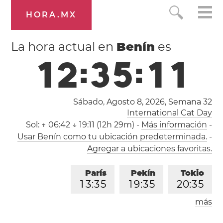
HORA.MX
La hora actual en
Benín
es
1
2
:
3
5
:
1
2
Sábado, Agosto 8, 2026,
Semana 32
International Cat Day
Sol:
↑ 06:42 ↓ 19:11 (12h 29m)
-
Más información
-
Usar Benín como tu ubicación predeterminada.
-
Agregar a ubicaciones favoritas.
París
Pekín
Tokio
1
3
:
3
5
1
9
:
3
5
2
0
:
3
5
más
Los Ángeles
Londres
0
4
:
3
5
1
2
:
3
5