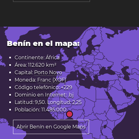
Benín en el mapa:
Continente: África
Área: 112.620 km²
Capital:
Porto Novo
Moneda:
Franc (XOF)
Código telefónico: +229
Dominio en Internet:
.bj
Latitud: 9,50. Longitud: 2,25
Población: 11.485.000
Abrir Benín en Google Maps