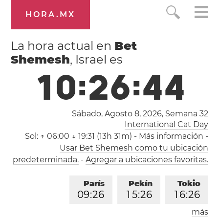
HORA.MX
La hora actual en
Bet
Shemesh
, Israel es
1
0
:
2
6
:
4
5
Sábado, Agosto 8, 2026,
Semana 32
International Cat Day
Sol:
↑ 06:00 ↓ 19:31 (13h 31m)
-
Más información
-
Usar Bet Shemesh como tu ubicación
predeterminada.
-
Agregar a ubicaciones favoritas.
París
Pekín
Tokio
0
9
:
2
6
1
5
:
2
6
1
6
:
2
6
más
Los Ángeles
Londres