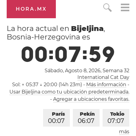
HORA.MX
La hora actual en
Bijeljina
,
Bosnia-Herzegovina es
0
0
:
0
8
:
0
0
Sábado, Agosto 8, 2026,
Semana 32
International Cat Day
Sol:
↑ 05:37 ↓ 20:00 (14h 23m)
-
Más información
-
Usar Bijeljina como tu ubicación predeterminada.
-
Agregar a ubicaciones favoritas.
París
Pekín
Tokio
0
0
:
0
8
0
6
:
0
8
0
7
:
0
8
más
Los Ángeles
Londres