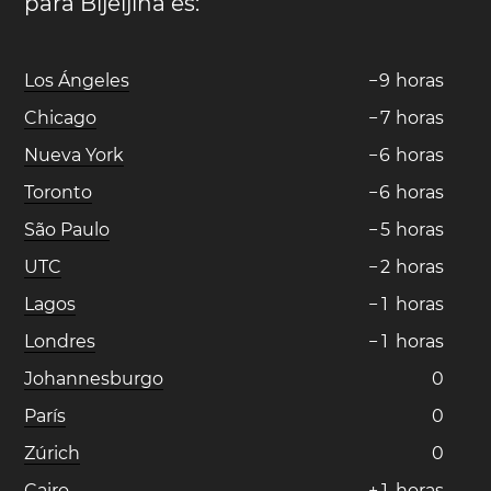
para Bijeljina es:
Los Ángeles
−
9
horas
Chicago
−
7
horas
Nueva York
−
6
horas
Toronto
−
6
horas
São Paulo
−
5
horas
UTC
−
2
horas
Lagos
−
1
horas
Londres
−
1
horas
Johannesburgo
0
París
0
Zúrich
0
Cairo
+
1
horas