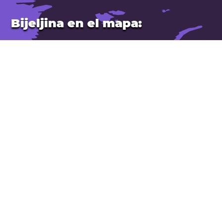
Bijeljina en el mapa:
Ubicación: Bosnia-Herzegovina.
Latitud: 44,759. Longitud: 19,214
Población: 38.000
Abrir Bijeljina en Google Maps