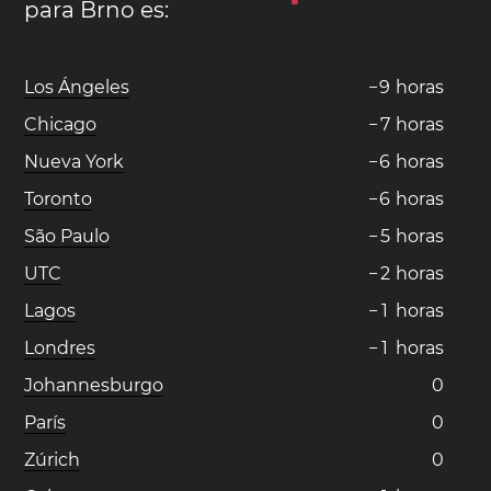
para Brno es:
Los Ángeles
−
9
horas
Chicago
−
7
horas
Nueva York
−
6
horas
Toronto
−
6
horas
São Paulo
−
5
horas
UTC
−
2
horas
Lagos
−
1
horas
Londres
−
1
horas
Johannesburgo
0
París
0
Zúrich
0