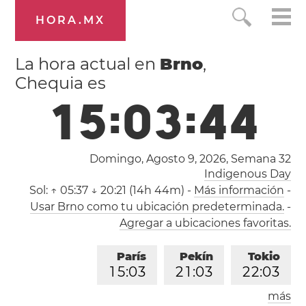
HORA.MX
La hora actual en
Brno
,
Chequia es
1
5
:
0
3
:
4
5
Domingo, Agosto 9, 2026,
Semana 32
Indigenous Day
Sol:
↑ 05:37 ↓ 20:21 (14h 44m)
-
Más información
-
Usar Brno como tu ubicación predeterminada.
-
Agregar a ubicaciones favoritas.
París
Pekín
Tokio
1
5
:
0
3
2
1
:
0
3
2
2
:
0
3
más
Los Ángeles
Londres