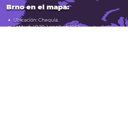
Brno en el mapa:
Ubicación: Chequia.
Latitud: 49,20. Longitud: 16,61
Población: 379.000
Abrir Brno en Google Maps