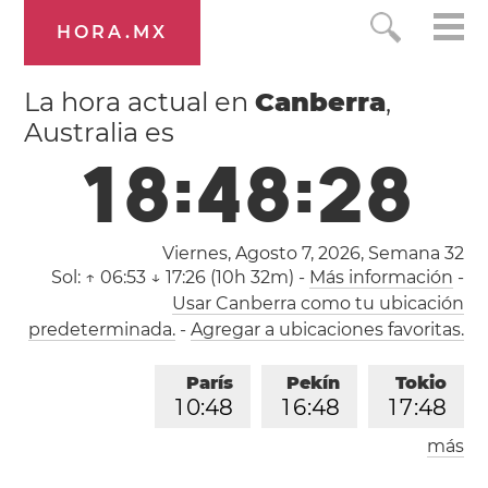
HORA.MX
La hora actual en
Canberra
,
Australia es
1
8
:
4
8
:
2
8
Viernes, Agosto 7, 2026,
Semana 32
Sol:
↑ 06:53 ↓ 17:26 (10h 32m)
-
Más información
-
Usar Canberra como tu ubicación
predeterminada.
-
Agregar a ubicaciones favoritas.
París
Pekín
Tokio
1
0
:
4
8
1
6
:
4
8
1
7
:
4
8
más
Los Ángeles
Londres
0
1
:
4
8
0
9
:
4
8