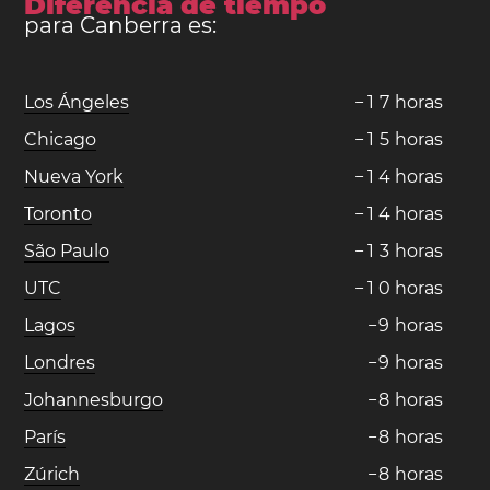
Diferencia de tiempo
para Canberra es:
Los Ángeles
−
1
7
horas
Chicago
−
1
5
horas
Nueva York
−
1
4
horas
Toronto
−
1
4
horas
São Paulo
−
1
3
horas
UTC
−
1
0
horas
Lagos
−
9
horas
Londres
−
9
horas
Johannesburgo
−
8
horas
París
−
8
horas
Zúrich
−
8
horas