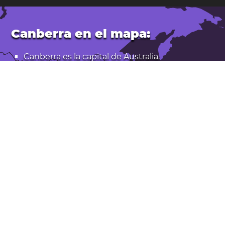
Canberra en el mapa:
Canberra es la capital de
Australia
.
Latitud: -35,28. Longitud: 149,13
Población: 368.000
Abrir Canberra en Google Maps