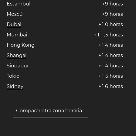
Estambul
+
9
horas
Moscú
+
9
horas
Dubái
+
1
0
horas
Mumbai
+
1
1
,
5
horas
Hong Kong
+
1
4
horas
Shangai
+
1
4
horas
Singapur
+
1
4
horas
Tokio
+
1
5
horas
Sídney
+
1
6
horas
Comparar otra zona horaria...