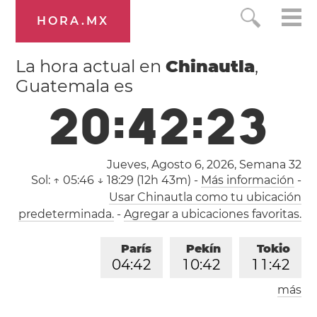
HORA.MX
La hora actual en
Chinautla
,
Guatemala es
2
0
:
4
2
:
2
3
Jueves, Agosto 6, 2026,
Semana 32
Sol:
↑ 05:46 ↓ 18:29 (12h 43m)
-
Más información
-
Usar Chinautla como tu ubicación
predeterminada.
-
Agregar a ubicaciones favoritas.
París
Pekín
Tokio
0
4
:
4
2
1
0
:
4
2
1
1
:
4
2
más
Los Ángeles
Londres
1
9
:
4
2
0
3
:
4
2