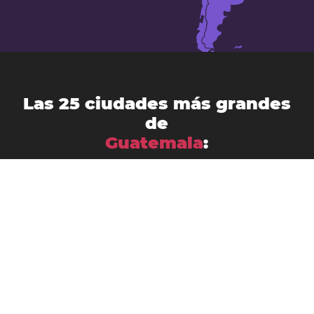
Las 25 ciudades más grandes
de
Guatemala
:
Amatitlán
Chichicastenango
Chimaltenango
Chinautla
Ciudad de Guatemala
Escuintla
Coatepeque
Cobán
Huehuetenango
Jalapa
Mazatenango