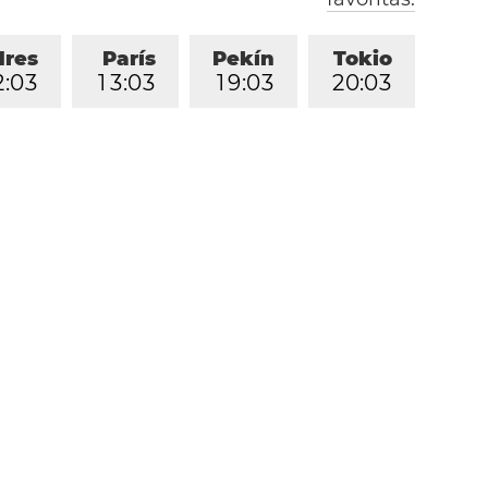
dres
París
Pekín
Tokio
2
:
0
3
1
3
:
0
3
1
9
:
0
3
2
0
:
0
3