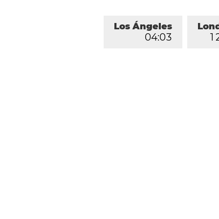
Los Ángeles
Lon
0
4
:
0
3
1