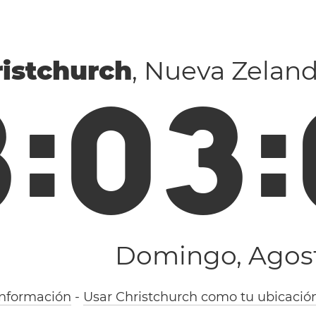
istchurch
, Nueva Zeland
3
:
0
3
:
Domingo, Agost
información
-
Usar Christchurch como tu ubicació