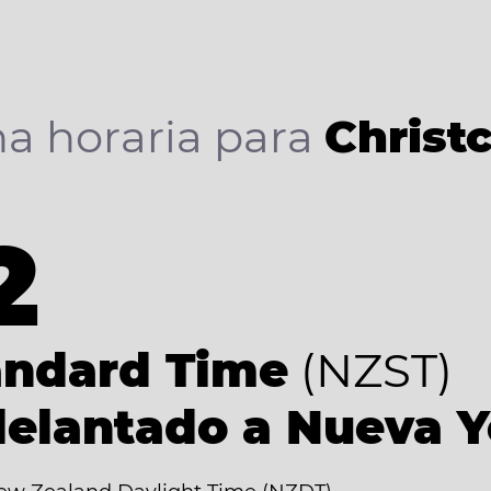
a horaria para
Christ
2
andard Time
(NZST)
delantado a Nueva 