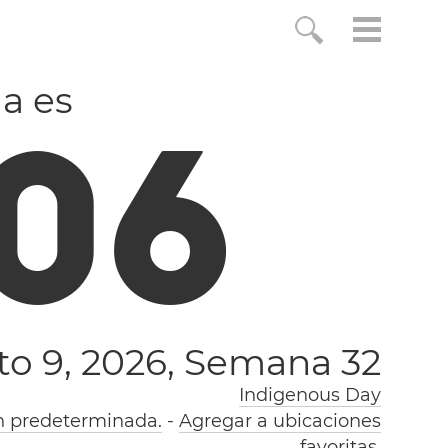
a es
0
7
o 9, 2026,
Semana 32
Indigenous Day
n predeterminada.
-
Agregar a ubicaciones
favoritas.