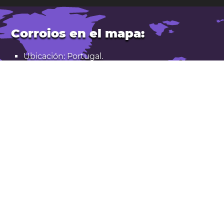
Corroios en el mapa:
Ubicación: Portugal.
Latitud: 38,640. Longitud: -9,151
Población: 53.000
Abrir Corroios en Google Maps