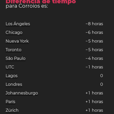
Diferencia de tiempo
para Corroios es:
Los Ángeles
−
8
horas
Chicago
−
6
horas
Nueva York
−
5
horas
Toronto
−
5
horas
São Paulo
−
4
horas
UTC
−
1
horas
Lagos
0
Londres
0
Johannesburgo
+
1
horas
París
+
1
horas
Zúrich
+
1
horas