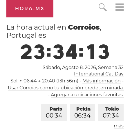
HORA.MX
La hora actual en
Corroios
,
Portugal es
2
3
:
3
4
:
1
4
Sábado, Agosto 8, 2026,
Semana 32
International Cat Day
Sol:
↑ 06:44 ↓ 20:40 (13h 56m)
-
Más información
-
Usar Corroios como tu ubicación predeterminada.
-
Agregar a ubicaciones favoritas.
París
Pekín
Tokio
0
0
:
3
4
0
6
:
3
4
0
7
:
3
4
más
Los Ángeles
Londres