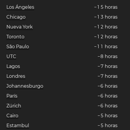
Los Ángeles
−
1
5
horas
Chicago
−
1
3
horas
Nueva York
−
1
2
horas
Toronto
−
1
2
horas
São Paulo
−
1
1
horas
UTC
−
8
horas
Lagos
−
7
horas
Londres
−
7
horas
Johannesburgo
−
6
horas
París
−
6
horas
Zúrich
−
6
horas
Cairo
−
5
horas
Estambul
−
5
horas