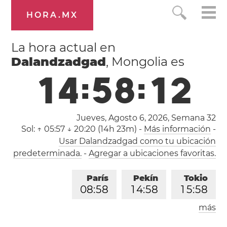
HORA.MX
La hora actual en
Dalandzadgad
, Mongolia es
1
4
:
5
8
:
1
3
Jueves, Agosto 6, 2026,
Semana 32
Sol:
↑ 05:57 ↓ 20:20 (14h 23m)
-
Más información
-
Usar Dalandzadgad como tu ubicación
predeterminada.
-
Agregar a ubicaciones favoritas.
París
Pekín
Tokio
0
8
:
5
8
1
4
:
5
8
1
5
:
5
8
más
Los Ángeles
Londres
2
3
:
5
8
0
7
:
5
8