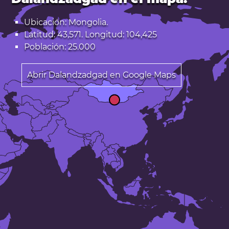
Ubicación: Mongolia.
Latitud: 43,571. Longitud: 104,425
Población: 25.000
Abrir Dalandzadgad en Google Maps