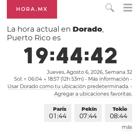
HORA.MX
La hora actual en
Dorado
,
Puerto Rico es
1
9
:
4
4
:
4
3
Jueves, Agosto 6, 2026,
Semana 32
Sol:
↑ 06:04 ↓ 18:57 (12h 53m)
-
Más información
-
Usar Dorado como tu ubicación predeterminada.
-
Agregar a ubicaciones favoritas.
París
Pekín
Tokio
0
1
:
4
4
0
7
:
4
4
0
8
:
4
4
más
Los Ángeles
Londres
1
6
:
4
4
0
0
:
4
4