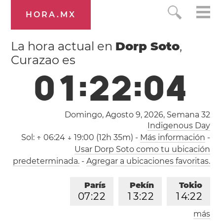
HORA.MX
La hora actual en
Dorp Soto
,
Curazao es
0
1
:
2
2
:
0
4
Domingo, Agosto 9, 2026,
Semana 32
Indigenous Day
Sol:
↑ 06:24 ↓ 19:00 (12h 35m)
-
Más información
-
Usar Dorp Soto como tu ubicación
predeterminada.
-
Agregar a ubicaciones favoritas.
París
Pekín
Tokio
0
7
:
2
2
1
3
:
2
2
1
4
:
2
2
más
Los Ángeles
Londres