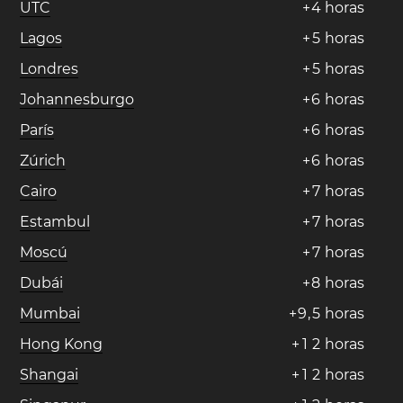
UTC
+
4
horas
Lagos
+
5
horas
Londres
+
5
horas
Johannesburgo
+
6
horas
París
+
6
horas
Zúrich
+
6
horas
Cairo
+
7
horas
Estambul
+
7
horas
Moscú
+
7
horas
Dubái
+
8
horas
Mumbai
+
9
,
5
horas
Hong Kong
+
1
2
horas
Shangai
+
1
2
horas