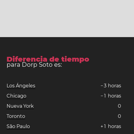
Diferencia de tiempo
para Dorp Soto es:
Los Ángeles
−
3
horas
Chicago
−
1
horas
Nueva York
0
Toronto
0
São Paulo
+
1
horas