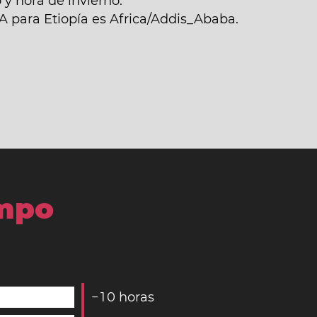
y hora de invierno.
A para Etiopía es Africa/Addis_Ababa.
empo
−
1
0
horas