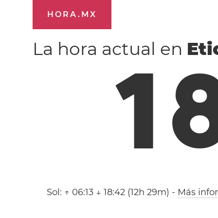
HORA.MX
La hora actual en
Eti
1
Sol:
↑ 06:13 ↓ 18:42 (12h 29m)
-
Más info