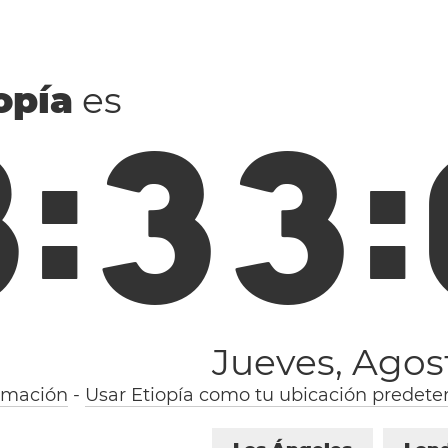
opía
es
8
:
3
3
:
Jueves, Agos
rmación
-
Usar Etiopía como tu ubicación predete