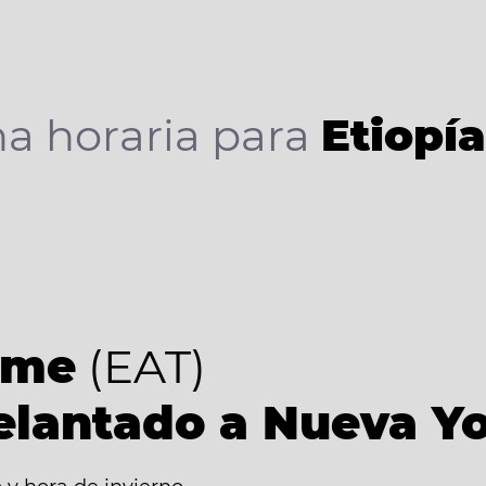
a horaria para
Etiopí
ime
(EAT)
elantado a Nueva Y