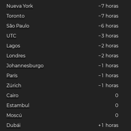
Nueva York
−
7
horas
Toronto
−
7
horas
São Paulo
−
6
horas
UTC
−
3
horas
Lagos
−
2
horas
Londres
−
2
horas
Johannesburgo
−
1
horas
París
−
1
horas
Zúrich
−
1
horas
Cairo
0
Estambul
0
Moscú
0
Dubái
+
1
horas