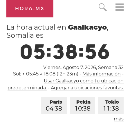
HORA.MX
La hora actual en
Gaalkacyo
,
Somalia es
0
5
:
3
8
:
5
7
Viernes, Agosto 7, 2026,
Semana 32
Sol:
↑ 05:45 ↓ 18:08 (12h 23m)
-
Más información
-
Usar Gaalkacyo como tu ubicación
predeterminada.
-
Agregar a ubicaciones favoritas.
París
Pekín
Tokio
0
4
:
3
8
1
0
:
3
8
1
1
:
3
8
más
Los Ángeles
Londres
1
9
:
3
8
0
3
:
3
8