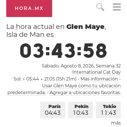
HORA.MX
La hora actual en
Glen Maye
,
Isla de Man es
0
3
:
4
3
:
5
8
Sábado, Agosto 8, 2026,
Semana 32
International Cat Day
Sol:
↑ 05:44 ↓ 21:05 (15h 21m)
-
Más información
-
Usar Glen Maye como tu ubicación
predeterminada.
-
Agregar a ubicaciones favoritas.
París
Pekín
Tokio
0
4
:
4
3
1
0
:
4
3
1
1
:
4
3
más
Los Ángeles
Londres