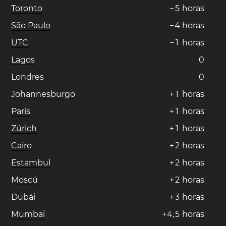
Toronto
−
5
horas
São Paulo
−
4
horas
UTC
−
1
horas
Lagos
0
Londres
0
Johannesburgo
+
1
horas
París
+
1
horas
Zúrich
+
1
horas
Cairo
+
2
horas
Estambul
+
2
horas
Moscú
+
2
horas
Dubái
+
3
horas
Mumbai
+
4
,
5
horas