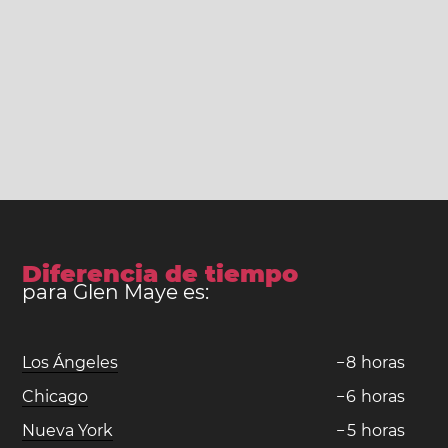
Diferencia de tiempo
para Glen Maye es:
Los Ángeles
−
8
horas
Chicago
−
6
horas
Nueva York
−
5
horas