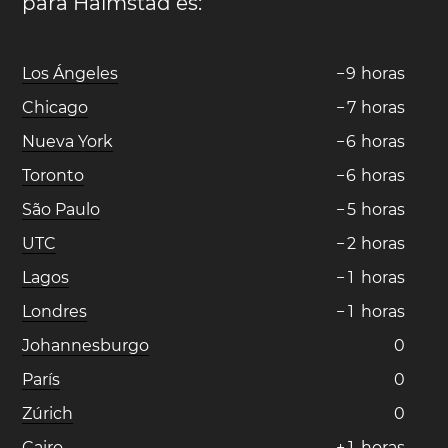
para Halmstad es:
Los Ángeles
−
9
horas
Chicago
−
7
horas
Nueva York
−
6
horas
Toronto
−
6
horas
São Paulo
−
5
horas
UTC
−
2
horas
Lagos
−
1
horas
Londres
−
1
horas
Johannesburgo
0
París
0
Zúrich
0
Cairo
+
1
horas