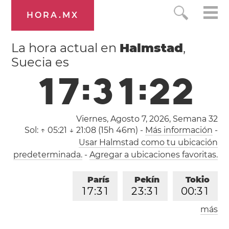
HORA.MX
La hora actual en
Halmstad
,
Suecia es
1
7
:
3
1
:
2
2
Viernes, Agosto 7, 2026,
Semana 32
Sol:
↑ 05:21 ↓ 21:08 (15h 46m)
-
Más información
-
Usar Halmstad como tu ubicación
predeterminada.
-
Agregar a ubicaciones favoritas.
París
Pekín
Tokio
1
7
:
3
1
2
3
:
3
1
0
0
:
3
1
más
Los Ángeles
Londres
0
8
:
3
1
1
6
:
3
1