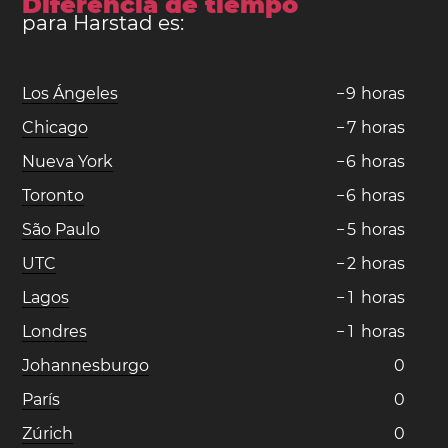
Diferencia de tiempo
para Harstad es:
Los Ángeles
−
9
horas
Chicago
−
7
horas
Nueva York
−
6
horas
Toronto
−
6
horas
São Paulo
−
5
horas
UTC
−
2
horas
Lagos
−
1
horas
Londres
−
1
horas
Johannesburgo
0
París
0
Zúrich
0