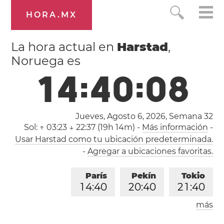
HORA.MX
La hora actual en
Harstad
,
Noruega es
1
4
:
4
0
:
0
8
Jueves, Agosto 6, 2026,
Semana 32
Sol:
↑ 03:23 ↓ 22:37 (19h 14m)
-
Más información
-
Usar Harstad como tu ubicación predeterminada.
-
Agregar a ubicaciones favoritas.
París
Pekín
Tokio
1
4
:
4
0
2
0
:
4
0
2
1
:
4
0
más
Los Ángeles
Londres
0
5
:
4
0
1
3
:
4
0