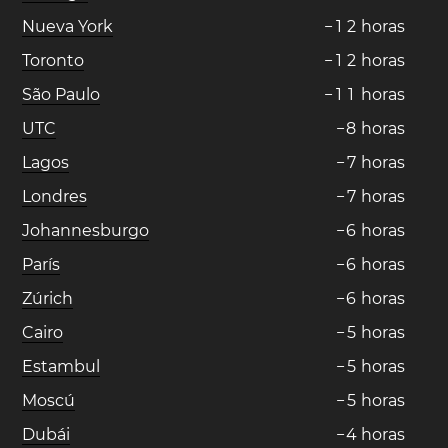
Nueva York
−
1
2
horas
Toronto
−
1
2
horas
São Paulo
−
1
1
horas
UTC
−
8
horas
Lagos
−
7
horas
Londres
−
7
horas
Johannesburgo
−
6
horas
París
−
6
horas
Zúrich
−
6
horas
Cairo
−
5
horas
Estambul
−
5
horas
Moscú
−
5
horas
Dubái
−
4
horas