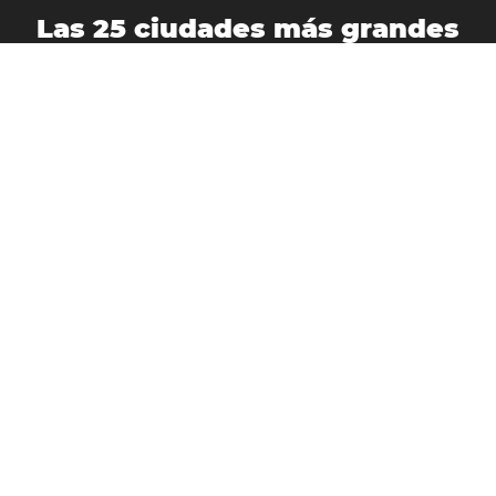
Las 25 ciudades más grandes
de
Malasia
:
Alor Star
Batu Pahat
Bukit Mertajam
Johor Bahru
Ipoh
George Town
Klang
Kota Bharu
Kluang
Kota Kinabalu
Kuala Lumpur
Kuching
Kuala Terengganu
Kuantan
Kulim
Malaca
Miri
Petaling Jaya
Sandakan