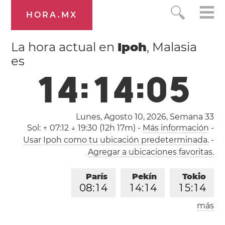
HORA.MX
La hora actual en
Ipoh
, Malasia
es
1
4
:
1
4
:
0
5
Lunes, Agosto 10, 2026,
Semana 33
Sol:
↑ 07:12 ↓ 19:30 (12h 17m)
-
Más información
-
Usar Ipoh como tu ubicación predeterminada.
-
Agregar a ubicaciones favoritas.
París
Pekín
Tokio
0
8
:
1
4
1
4
:
1
4
1
5
:
1
4
más
Los Ángeles
Londres
2
3
:
1
4
0
7
:
1
4