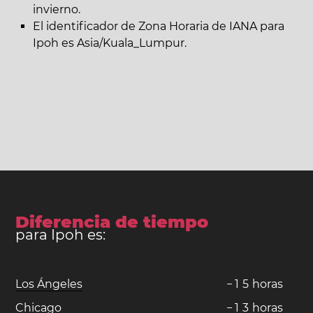
invierno.
El identificador de Zona Horaria de IANA para
Ipoh es Asia/Kuala_Lumpur.
Diferencia de tiempo
para Ipoh es:
Los Ángeles
−
1
5
horas
Chicago
−
1
3
horas