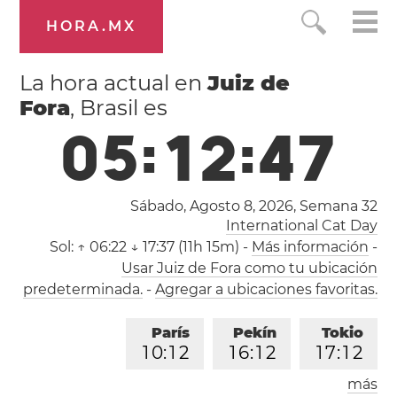
HORA.MX
La hora actual en
Juiz de
Fora
, Brasil es
0
5
:
1
2
:
4
8
Sábado, Agosto 8, 2026,
Semana 32
International Cat Day
Sol:
↑ 06:22 ↓ 17:37 (11h 15m)
-
Más información
-
Usar Juiz de Fora como tu ubicación
predeterminada.
-
Agregar a ubicaciones favoritas.
París
Pekín
Tokio
1
0
:
1
2
1
6
:
1
2
1
7
:
1
2
más
Los Ángeles
Londres