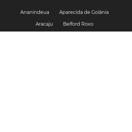
Ananindeua
Aparecida de Goiânia
Aracaju
Belford Roxo
Belo Horizonte
Belém
Brasilia
Campinas
Campo Grande
Campos dos Goytacazes
Curitiba
Contagem
Cuiabá
Duque de Caxias
Diadema
Feira de Santana
Florianópolis
Fortaleza
Goiânia
Guarulhos
Jaboatão
Jaboatão dos Guararapes
Joinville
João Pessoa
Juiz de Fora