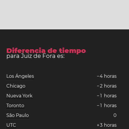
Diferencia de tiempo
para Juiz de Fora es:
Los Ángeles
−
4
horas
Chicago
−
2
horas
Nueva York
−
1
horas
Toronto
−
1
horas
São Paulo
0
UTC
+
3
horas