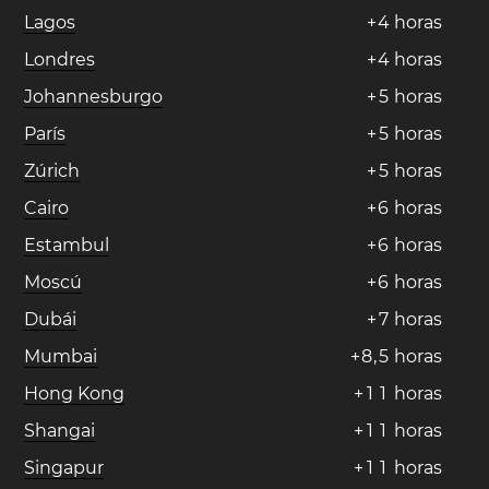
Lagos
+
4
horas
Londres
+
4
horas
Johannesburgo
+
5
horas
París
+
5
horas
Zúrich
+
5
horas
Cairo
+
6
horas
Estambul
+
6
horas
Moscú
+
6
horas
Dubái
+
7
horas
Mumbai
+
8
,
5
horas
Hong Kong
+
1
1
horas
Shangai
+
1
1
horas
Singapur
+
1
1
horas