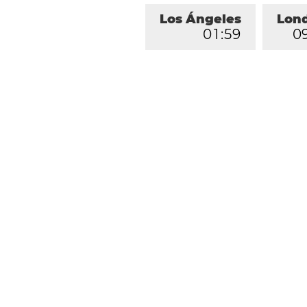
Los Ángeles
Lon
0
1
:
5
9
0