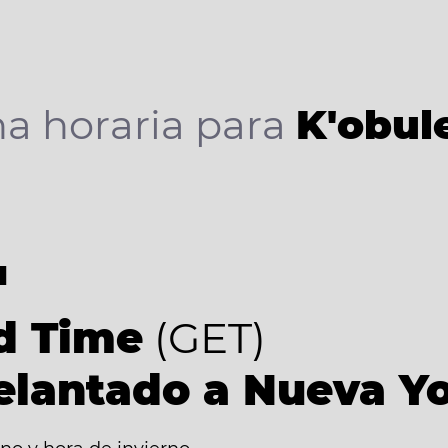
a horaria para
K'obule
4
d Time
(GET)
elantado a Nueva Y