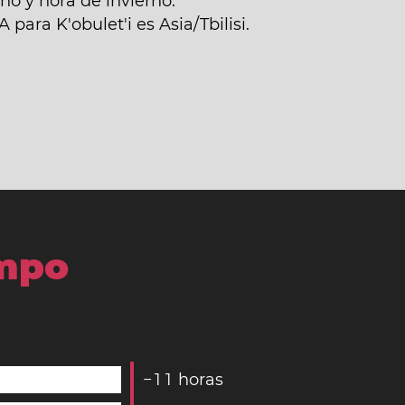
no y hora de invierno.
para K'obulet'i es Asia/Tbilisi.
empo
−
1
1
horas