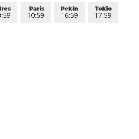
dres
París
Pekín
Tokio
9
:
5
9
1
0
:
5
9
1
6
:
5
9
1
7
:
5
9