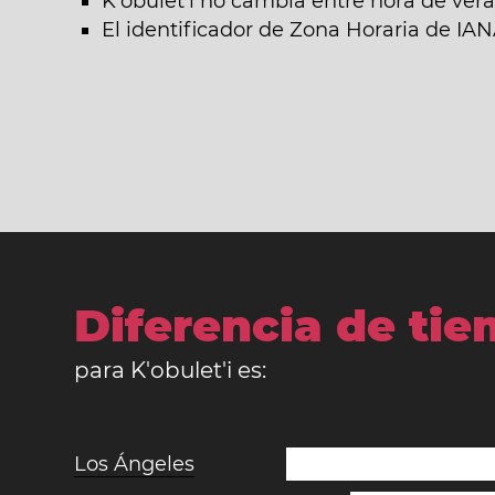
K'obulet'i no cambia entre hora de vera
El identificador de Zona Horaria de IANA 
Diferencia de ti
para K'obulet'i es:
Los Ángeles