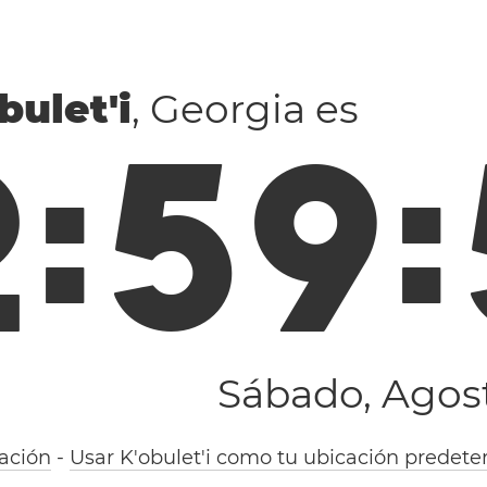
bulet'i
, Georgia es
2
:
5
9
:
Sábado, Agost
ación
-
Usar K'obulet'i como tu ubicación predet