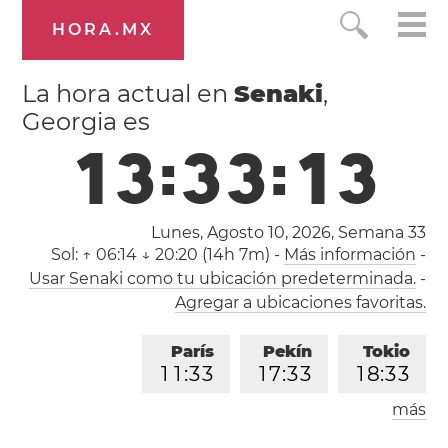
HORA.MX
La hora actual en
Senaki
,
Georgia es
1
3
:
3
3
:
1
4
Lunes, Agosto 10, 2026,
Semana 33
Sol:
↑ 06:14 ↓ 20:20 (14h 7m)
-
Más información
-
Usar Senaki como tu ubicación predeterminada.
-
Agregar a ubicaciones favoritas.
París
Pekín
Tokio
1
1
:
3
3
1
7
:
3
3
1
8
:
3
3
más
Los Ángeles
Londres
0
2
:
3
3
1
0
:
3
3