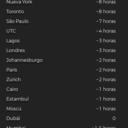
Nueva York
−
8
horas
Toronto
−
8
horas
São Paulo
−
7
horas
UTC
−
4
horas
Lagos
−
3
horas
Londres
−
3
horas
Johannesburgo
−
2
horas
París
−
2
horas
Zúrich
−
2
horas
Cairo
−
1
horas
Estambul
−
1
horas
Moscú
−
1
horas
Dubái
0