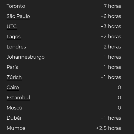
Toronto
−
7
horas
São Paulo
−
6
horas
UTC
−
3
horas
Lagos
−
2
horas
Londres
−
2
horas
Johannesburgo
−
1
horas
París
−
1
horas
Zúrich
−
1
horas
Cairo
0
Estambul
0
Moscú
0
Dubái
+
1
horas
Mumbai
+
2
,
5
horas