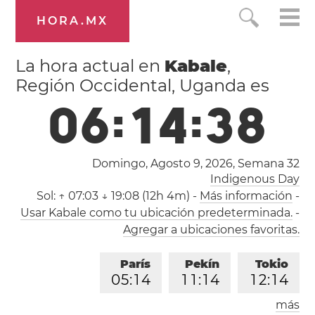
HORA.MX
La hora actual en
Kabale
,
Región Occidental, Uganda es
0
6
:
1
4
:
3
8
Domingo, Agosto 9, 2026,
Semana 32
Indigenous Day
Sol:
↑ 07:03 ↓ 19:08 (12h 4m)
-
Más información
-
Usar Kabale como tu ubicación predeterminada.
-
Agregar a ubicaciones favoritas.
París
Pekín
Tokio
0
5
:
1
4
1
1
:
1
4
1
2
:
1
4
más
Los Ángeles
Londres