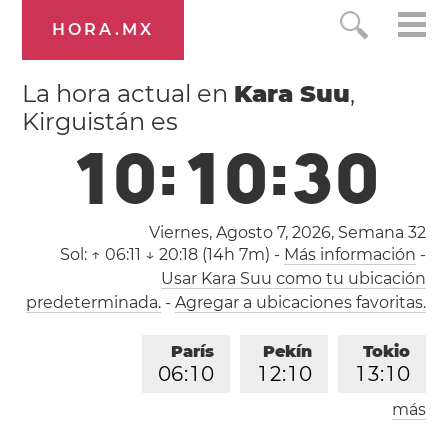
HORA.MX
La hora actual en
Kara Suu
,
Kirguistán es
1
0
:
1
0
:
3
1
Viernes, Agosto 7, 2026,
Semana 32
Sol:
↑ 06:11 ↓ 20:18 (14h 7m)
-
Más información
-
Usar Kara Suu como tu ubicación
predeterminada.
-
Agregar a ubicaciones favoritas.
París
Pekín
Tokio
0
6
:
1
0
1
2
:
1
0
1
3
:
1
0
más
Los Ángeles
Londres
2
1
:
1
0
0
5
:
1
0