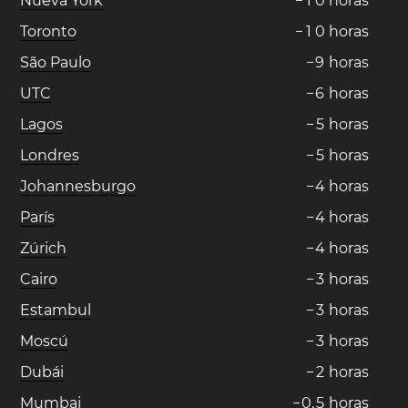
Nueva York
−
1
0
horas
Toronto
−
1
0
horas
São Paulo
−
9
horas
UTC
−
6
horas
Lagos
−
5
horas
Londres
−
5
horas
Johannesburgo
−
4
horas
París
−
4
horas
Zúrich
−
4
horas
Cairo
−
3
horas
Estambul
−
3
horas
Moscú
−
3
horas
Dubái
−
2
horas
Mumbai
−
0
,
5
horas