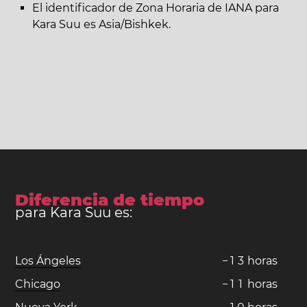
El identificador de Zona Horaria de IANA para
Kara Suu es Asia/Bishkek.
Diferencia de tiempo
para Kara Suu es:
Los Ángeles
−
1
3
horas
Chicago
−
1
1
horas